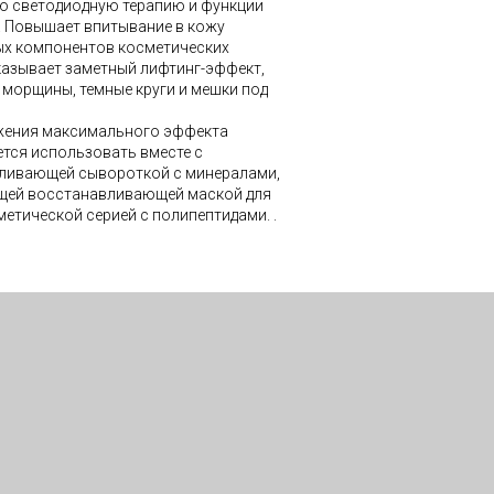
ю светодиодную терапию и функции
. Повышает впитывание в кожу
ых компонентов косметических
казывает заметный лифтинг-эффект,
морщины, темные круги и мешки под
жения максимального эффекта
тся использовать вместе с
ливающей сывороткой с минералами,
ей восстанавливающей маской для
метической серией с полипептидами. .