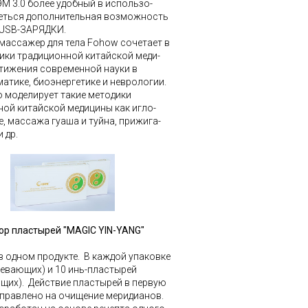
М 3.0 более удобный в использо-
ееться дополнительная возможность
 USB-ЗАРЯДКИ.
массажер для тела Fohow сочетает в
ики традиционной китайской меди­
стижения современной науки в
тике, био­энергетике и неврологии.
 моделирует такие методики
ой китайской меди­цины как игло-
, массажа гуаша и туйна, прижига-
и др.
ор пластырей "MAGIC YIN-YANG
"
в одном продукте. В каждой упаковке
ревающих) и 10 инь-пластырей
щих). Действие пластырей в первую
аправлено на очищение меридианов.