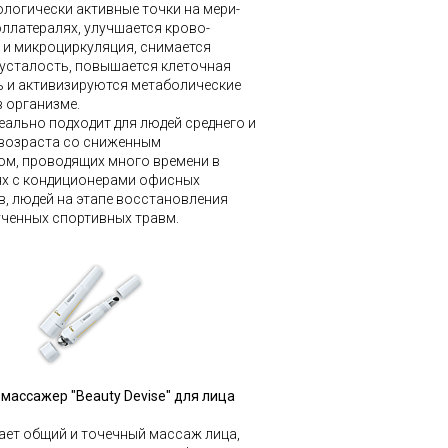
логически активные точки на мери-
оллатералях, улучшается крово-
 и микроциркуляция, снимается
усталость, повышается клеточная
ь и активизируются метаболические
 организме.
еально подходит для людей среднего и
возраста со сниженным
ом, проводящих много времени в
х с кондиционерами офисных
, людей на этапе восстановления
ученных спортивных травм.
массажер "Beauty Devise" для лица
ает общий и точечный массаж лица,