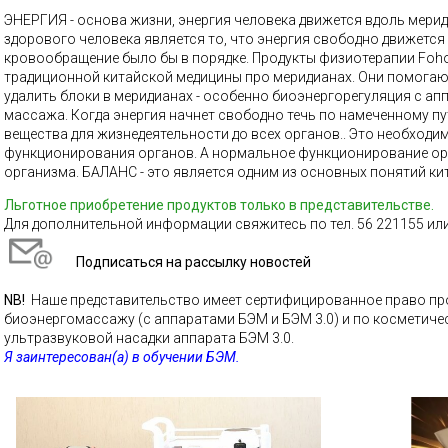
ЭНЕРГИЯ - основа жизни, энергия человека движется вдоль мери
здорового человека является то, что энергия свободно движется
кровообращение было бы в порядке. Продукты физиотерапии Foh
традиционной китайской медицины про меридианах. Они помога
удалить блоки в меридианах - особенно биоэнергорегуляция с а
массажа. Когда энергия начнет свободно течь по намеченному пу
вещества для жизнедеятельности до всех органов.. Это необходи
функционирования органов. А нормальное функционирование ор
организма. БАЛАНС - это является одним из основных понятий к
Льготное приобретение продуктов только в представительстве
.
Для дополнительной информации свяжитесь по тел. 56 221155 и
Подписаться на рассылку новостей
NB!
Наше представительство имеет сертифицированное право пр
биоэнергомассажу (с аппаратами БЭМ и БЭМ 3.0) и по косметич
ультразвуковой насадки аппарата БЭМ 3.0.
Я заинтересован(а) в обучении БЭМ.