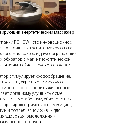
зирующий энергетический массажер
мпании FOHOW - это инновационное
о, состоящее из ревитализирующего
еского массажера и двух согревающих
х обхватов с магнитно-оптической
для зоны шейно-плечевого пояса и
атор стимулирует кровообращение,
ет мышцы, укрепляет иммунную
 помогает восстановить жизненные
огает организму улучшить обмен
апустить метаболизм, убирает отеки.
атор широко применяют в медицине,
гии и повседневной жизни для
ия здоровья, омоложения и
 жизненного тонуса.