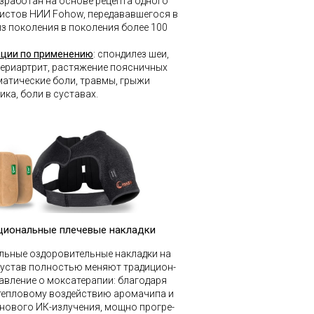
зработан на основе рецепта одного
листов НИИ Fohow, передававшегося в
из поколения в поколения более 100
ции по применению
: спондилез шеи,
периартрит, растяжение поясничных
атические боли, травмы, грыжи
ка, боли в суставах.
циональные плечевые накладки
льные оздоровительные накладки на
сустав полностью меняют традицион-
авление о моксатерапии: благодаря
тепловому воздействию аромачипа и
нового ИК-излучения, мощно прогре-