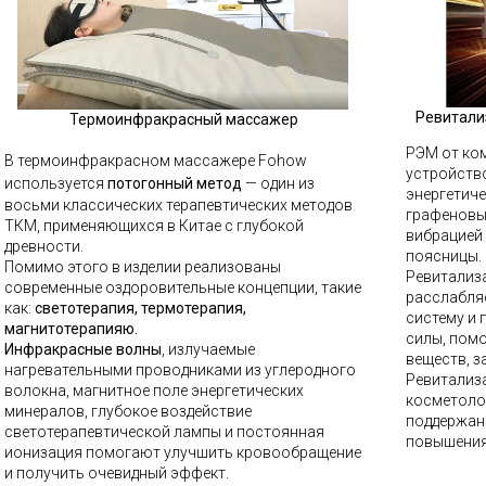
Ревитали
Термоинфракрасный массажер
РЭМ от ко
В термоинфракрасном массажере Fohow
устройств
используется
потогонный метод
— один из
энергетич
восьми классических терапевтических методов
графеновы
ТКМ, применяющихся в Китае с глубокой
вибрацией 
древности.
поясницы.
Помимо этого в изделии реализованы
Ревитализ
современные оздоровительные концепции, такие
расслабля
как:
светотерапия, термотерапия,
систему и
магнитотерапияю.
силы, пом
Инфракрасные волны
, излучаемые
веществ, з
нагревательными проводниками из углеродного
Ревитализ
волокна, магнитное поле энергетических
косметоло
минералов, глубокое воздействие
поддержан
светотерапевтической лампы и постоянная
повышения
ионизация помогают улучшить кровообращение
и получить очевидный эффект.