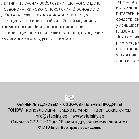
термальну
лактики и лечения заболеваний шейного отдела
ионизации
позвоночника нового поколения. В основе его
питательн
действия лежат такие основополагающие
средств, о
принципы традиционной китайской медицины
уменьшает 
как укрепление Ци и восполнение крови,
глазами.
активизация энергетических каналов, выведение
Для дости
из организма холода и снятие боли.
рекомендуе
восстанав
увлажняющ
лица и кос
ОБУЧЕНИЕ ЗДОРОВЬЮ
•
ОЗДОРОВИТЕЛЬНЫЕ
ПРОДУКТЫ
FOHOW
•
•
•
КОНСУЛЬТАЦИИ
СМЕХОТЕРАПИЯ
ТВОРЧЕСКИЕ КУРСЫ
info@stability.ee
www.stability.ee
Открыто СР-ЧТ с 13 до 18, но и в другое время (звоните)
© MTÜ Ensil.
Все права защищены.