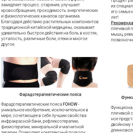
Продукт ра
замедляет процесс старения, улучшает
из специа
кровообращение, проходимость энергетических
его семье 
и физиологических каналов организма.
лет!
Благодаря действию растительных компонентов
Рекоменда
традиционной китайской меди­цины, оказывает
плечевой 
удивительно быстрое действие на боль в костях,
мышц, ревм
усталость, различные боли, отеки и многое
позвоночни
другое.
Ф
арадотерапевтические пояса
Функ
Фарадотерапевтические пояса
FOHOW
-
Функциона
уникальное изобретение, исключительное в
плечевой 
мире, сочетающее в себе лучшии свойства
ное предст
инфракрасной бани, рефлексотерапии,
двойному 
физиотерапии, минеральной и магнитной
длинновол
терапии. Позволяет комплексный подход к