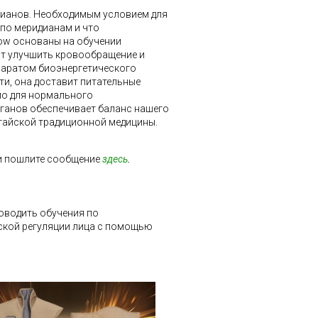
дианов. Необходимым условием для
 по меридианам и что
ow основаны на обучении
ют улучшить кровообращение и
ппаратом биоэнергетического
ти, она доставит питательные
мо для нормального
ганов обеспечивает баланс нашего
итайской традиционной медицины.
ли пошлите сообщение
здесь
.
оводить обучения по
еской регуляции лица с помощью