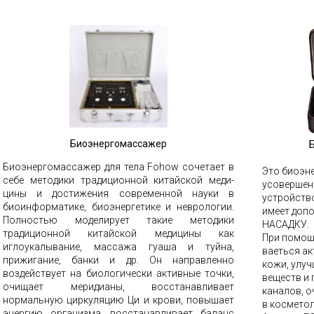
Биоэнергомассажер
Биоэнергомассажер для тела Fohow сочетает в
Это биоэн
себе методики традиционной китайской меди­
усовершен
цины и достижения современной науки в
устройств
биоинформатике, био­энергетике и неврологии.
имеет доп
Полностью моделирует такие методики
НАСАДКУ.
традиционной китайской меди­цины как
При помощи
иглоукалывание, массажа гуаша и туйна,
ваеться ак
прижигание, банки и др. Он направленно
кожи, улу
воздействует на биологически активные точки,
веществ и
очищает меридианы, восстанавливает
каналов, 
нормальную циркуляцию Ци и крови, повышает
в косметол
энергию организма, восстанавливает баланс