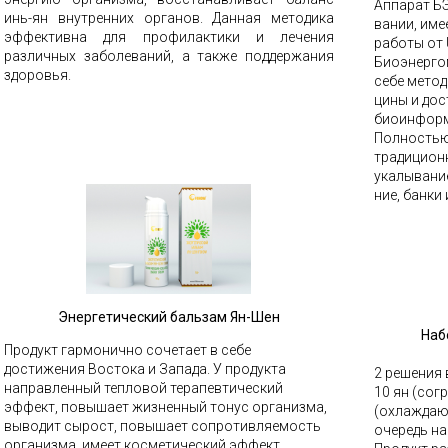
Аппарат БЭ
инь-ян внутренних органов. Данная методика
вании, им
эффективна для профилактики и лечения
работы от
различных заболеваний, а также поддержания
Биоэнерго
здоровья.
себе метод
цины и до
биоинформа
Полностью
традиционн
укалывание
ние, банки 
Энергетический бальзам Ян-Шен
Наб
Продукт гармонично сочетает в себе
достижения Востока и Запада. У продукта
2 решения 
направленный тепловой терапевтический
10 ян (сог
эффект, повышает жизненный тонус организма,
(охлаждаю
выводит сырост, повышает сопротивляемость
очередь н
организма, имеет косметический эффект,