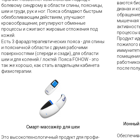
ваются био
болевому синдрому в области спины, поясницы,
дианах и к
шеи и груди, рук и ног. Пояса обладают быстрым
обращение
обезболивающим действием, улучшают
мышечная 
кровообращение, регулируют обменные
активност
процессы и сжигают жировые отложения под
процессы в
кожей.
Продукт ид
Есть 3 фарадотерапевтических пояса - для спины
пожилого 
и поясничной области с двумя рабочими
иммунитет
поверхностями (спереди и сзади), для области
помещения
шеи и для коленей / локтей
.
Пояса FOHOW - это
работников
так же хорошо, как стать владельцем кабинета
после пол
физиотерапии.
Ионный 
Смарт-массажёр для шеи
Обеспечив
Это высокотехнологичный продукт для профи-