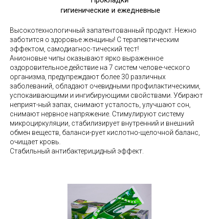
гигиенические и ежедневные
Высокотехнологичный запатентованный продукт. Нежно
заботится о здоровье женщины! С терапевтическим
эффектом, самодиагнос-тический тест!
Анионовые чипы оказывают ярко выраженное
оздоровительное действие на 7 систем челове-ческого
организма, предупреждают более 30 различных
заболеваний, обладают очевидными профилактическими,
успокаивающими и ингибирующими свойствами.
Убирают
неприят-ный запах, с
нимают усталость, у
лучшают сон,
снимают нервное напряжение.
Стимулируют систему
микроциркуляции, с
табилизирует внутренний и внешний
обмен веществ, б
аланси-рует кислотно-щелочной баланс,
очищает кровь.
Стабильный антибактерицидный эффект.