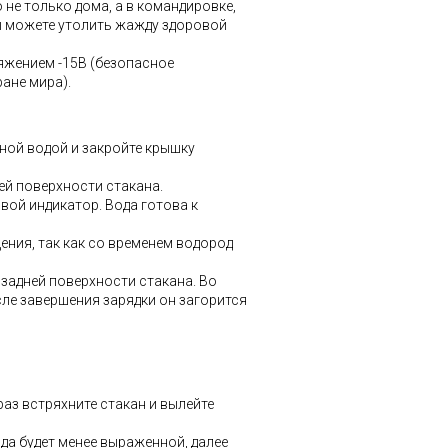
 не только дома, а в командировке,
вы можете утолить жажду здоровой
яжением -15В (безопасное
ане мира).
ной водой и закройте крышку
ей поверхности стакана.
вой индикатор. Вода готова к
ения, так как со временем водород
задней поверхности стакана. Во
сле завершения зарядки он загорится
раз встряхните стакан и вылейте
да будет менее выраженной, далее