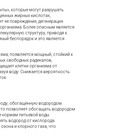
нты», которые могут разрушать
щенных жирных кислотах,
ит её повреждение, дегенерация
 организма. Более опасным является
лекулярную структуру, приводя к
мный беспорядок и это является
зма, появляется мощный, стойкий к
ных свободных радикалов,
щищает клетки организма от
азуя воду. Снижается вероятность
ток.
 воду, обогащённую водородом.
 что позволяет обогащать водородом
 нормам питьевой воды.
лять водород от кислорода.
зона и хлорного газа, что