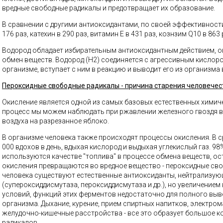
вредные свободные радикалы и предотвращает их образование.
В сравнении с другими антиоксидантами, по своей эффективност
176 раз, катехин в 290 раз, витамин Е в 431 раз, кознзим Q10 в 863 
Водород обладает избирательным антиоксидантным действием, он
обмен веществ. Водород (H2) соединяется с агрессивным кислор
организме, вступает с ним в реакцию и выводит его из организма 
Пероксидные свободные радикалы
- причина старения человечес
Окисление является одной из самых базовых естественных химич
процесс мы можем наблюдать при ржавлении железного гвоздя в
воздуха на разрезанное яблоко.
В организме человека также происходят процессы окисления. В 
000 вдохов в день, вдыхая кислород и выдыхая углекислый газ. 9
используются качестве "топлива" в процессе обмена веществ, о
окисления превращаются во вредное вещество - пероксидные сво
человека существуют естественные антиоксиданты, нейтрализу
(супероксиддисмутаза, пероксиддисмутаза и др.), но увеличением
условий, функций этих ферментов недостаточно для полного выв
организма. Дыхание, курение, прием спиртных напитков, электром
желудочно-кишечные расстройства - все это образует большое 
радикалов.