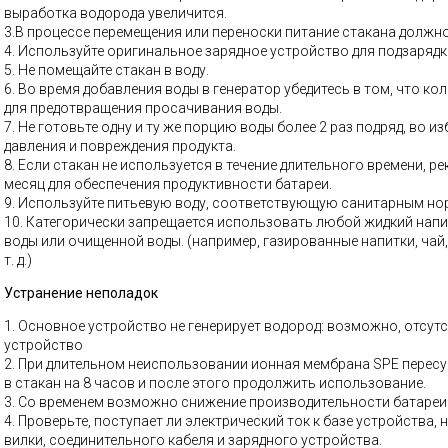
выработка водорода увеличится.
3.В процессе перемещения или переноски питание стакана должн
4. Используйте оригинальное зарядное устройство для подзарядк
5. Не помещайте стакан в воду.
6. Во время добавления воды в генератор убедитесь в том, что к
для предотвращения просачивания воды.
7. Не готовьте одну и ту же порцию воды более 2 раз подряд, во 
давления и повреждения продукта.
8. Если стакан не используется в течение длительного времени, р
месяц для обеспечения продуктивности батареи.
9. Используйте питьевую воду, соответствующую санитарным но
10. Категорически запрещается использовать любой жидкий напи
воды или очищенной воды. (например, газированные напитки, чай,
т. д.)
Устранение неполадок
1. Основное устройство не генерирует водород: возможно, отсутс
устройство
2. При длительном неиспользовании ионная мембрана SPE пересу
в стакан на 8 часов и после этого продолжить использование.
3. Со временем возможно снижение производительности батареи
4. Проверьте, поступает ли электрический ток к базе устройства,
вилки, соединительного кабеля и зарядного устройства.