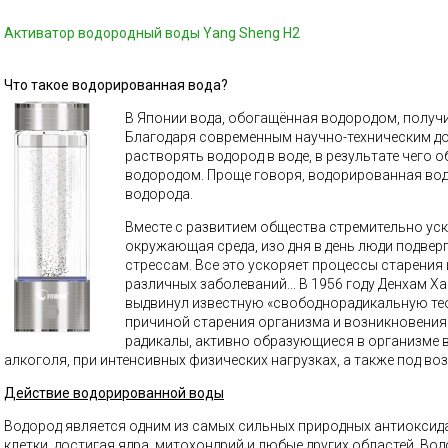
Aктиватор водородный воды Yang Sheng H2
Что такое водорированная вода?
В Японии вода, обогащённая водородом, получи
Благодаря современным научно-техническим 
растворять водород в воде, в результате чего 
водородом. Проще говоря, водорированная вод
водорода.
Вместе с развитием общества стремительно уск
окружающая среда, изо дня в день люди подвер
стрессам. Все это ускоряет процессы старения
различных заболеваний... В 1956 году Денхам Х
выдвинул известную «свободнорадикальную те
причиной старения организма и возникновени
радикалы, активно образующиеся в организме в
алкоголя, при интенсивных физических нагрузках, а также под в
Действие водорированной воды
Водород является одним из самых сильных природных антиоксида
клетки, достигая ядра, митохондрий и любые других областей. Во