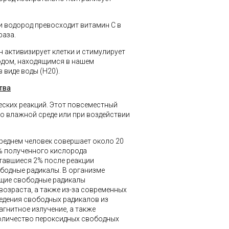
и водород превосходит витамин С в
раза.
 активизирует клетки и стимулирует
одом, находящимся в нашем
в виде воды (H20).
тва
еских реакций. Этот повсеместный
о влажной среде или при воздействии
среднем человек совершает около 20
8% полученного кислорода
ставшиеся 2% после реакции
бодные радикалы. В организме
ющие свободные радикалы
 возраста, а также из-за современных
едения свободных радикалов из
агнитное излучение, а также
количество пероксидных свободных