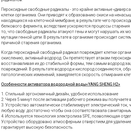
Пероксидные свободные радикалы - это крайне активные «диверса
клетки организма. Они приводят к образованию окиси на ненасы
находящихся на клеточной мембране, в результате чего происход
белкового фермента, вследствие ускоряются процессы старения
то, что свободные радикалы атакуют гены и могут нарушать их мо
мутации генной цепи. В результате в организме происходит систе
причиной старения организма.
Когда пероксидный свободный радикал повреждает клетки органи
окислению, активный водород. Он препятствует атакам пероксид
восстанавливая их до стабильной формы, тем самым водород за
повреждений. В результате водород и кислород соединяются, обр
патологических изменений, замедляется скорость отмирания кле
Особенности активатора водородной воды«YANG SHENG H2»
1. Стильный эргономичный дизайн, удобное использование
2. Через 5 минут после активации рабочего режима вы получаете
3. Устройство автоматически стабилизирует электрический ток,
любую воду: достаточно чтобы она соответствовала санитарным
4. Используется технология электролиза SPE, позволяющая отде
Устройство оборудовано атмосферным отверстием для удаление о
гарантирует высокую безопасность.