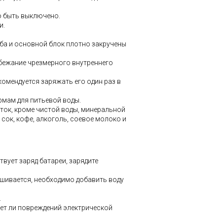
о быть выключено.
и.
олба и основной блок плотно закручены
избежание чрезмерного внутреннего
екомендуется заряжать его один раз в
рмам для питьевой воды.
ток, кроме чистой воды, минеральной
 сок, кофе, алкоголь, соевое молоко и
твует заряд батареи, зарядите
шивается, необходимо добавить воду
.
 нет ли повреждений электрической