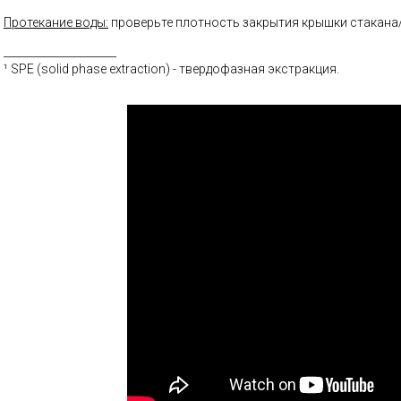
Протекание воды:
проверьте плотность закрытия крышки стакана
_____________________
¹ SPE (solid phase extraction) - твердофазная экстракция.