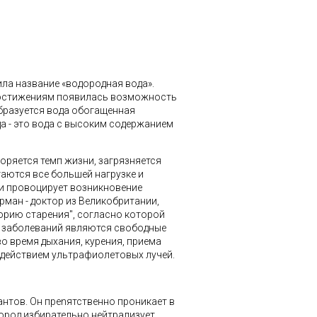
ла название «водородная вода».
достижениям появилась возможность
образуется вода обогащенная
а - это вода с высоким содержанием
оряется темп жизни, загрязняется
гаются все большей нагрузке и
 и провоцирует возникновение
арман - доктор из Великобритании,
орию старения", согласно которой
я заболеваний являются свободные
о время дыхания, курения, приема
оздействием ультрафиолетовых лучей.
нтов. Он прenятственно проникает в
дород избирательно нейтрализует