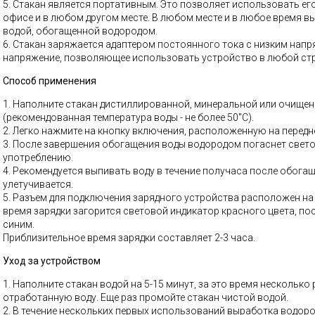
5. Стакан является портативным. Это позволяет использовать его
офисе и в любом другом месте. В любом месте и в любое время 
водой, обогащенной водородом.
6. Стакан заряжается адаптером постоянного тока с низким напр
напряжение, позволяющее использовать устройство в любой стр
Способ применения
1. Наполните стакан дистиллированной, минеральной или очищен
(рекомендованная температура воды - не более 50"С).
2. Легко нажмите на кнопку включения, расположенную на передн
3. После завершения обогащения воды водородом погаснет свето
употреблению.
4. Рекомендуется выпивать воду в течение получаса после обогащ
улетучивается.
5. Разъем для подключения зарядного устройства расположен на 
время зарядки загорится световой индикатор красного цвета, по
синим.
Приблизительное время зарядки составляет 2-3 часа.
Уход за устройством
1. Наполните стакан водой на 5-15 минут, за это время несколько 
отработанную воду. Еще раз промойте стакан чистой водой.
2. В течение нескольких первых использований выработка водоро