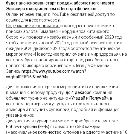
будет анонсирован старт продаж абсолютного нового
Эликсира с кордицепсом «Легенда Феникса»
Онлайн-презентация в YouTube, бесплатный доступ по
ссылке для всех партнеров.
Содержание мероприятия:
новогоднее приключение в
поисках золота Гималаев – кордицепса китайского.
Скоро мы проводим незабываемый и особенный 2020 год,
чтобы встретить новый 2021 год, полный неизвестности и
ожиданий! 20 декабря 2020 года состоится тематическое
мероприятие «Новогоднее приключение в мир здоровья», на
котором будет анонсирован старт продаж абсолютного
нового Эликсира с кордицепсом «Легенда Феникса»
Запись
https://www.youtube.com/watch?
v=gHalPElF16I&t=694s
Для повышения интереса к мероприятию и привлечения
внимания к новому продукту,
до 4 декабря
компания
объявляет турнир на интуицию
«Угадай и Получай»
, в
котором партнеры могут угадать стоимость нового
эликсира и получить суперприз, подробная информация
указана ниже:
Для участия в турнире вы можете приобрести в системе
Fohow+
купоны (FF-B)
стоимостью 5F$ каждый
(максимальное количество купонов на одного участника 10