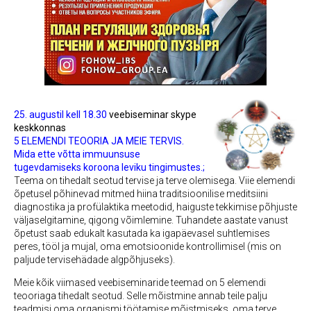
25. augustil kell 18.30
veebiseminar skype
keskkonnas
5 ELEMENDI TEOORIA JA MEIE TERVIS.
Mida ette võtta immuunsuse
tugevdamiseks koroona leviku tingimustes.;
Teema on tihedalt seotud tervise ja terve olemisega. Viie elemendi
õpetusel põhinevad mitmed hiina traditsioonilise meditsiini
diagnostika ja profülaktika meetodid, haiguste tekkimise põhjuste
väljaselgitamine, qigong võimlemine. Tuhandete aastate vanust
õpetust saab edukalt kasutada ka igapäevasel suhtlemises
peres, tööl ja mujal, oma emotsioonide kontrollimisel (mis on
paljude tervisehädade algpõhjuseks).
Meie kõik viimased veebiseminaride teemad on 5 elemendi
teooriaga tihedalt seotud. Selle mõistmine annab teile palju
teadmisi oma organismi töötamise mõistmiseks, oma terve