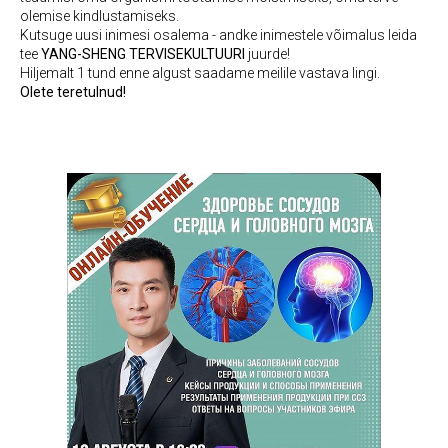
olemise kindlustamiseks.
Kutsuge uusi inimesi osalema - andke inimestele võimalus leida
tee
YANG-SHENG TERVISEKULTUURI
juurde!
Hiljemalt 1 tund enne algust saadame meilile vastava lingi.
Olete teretulnud!