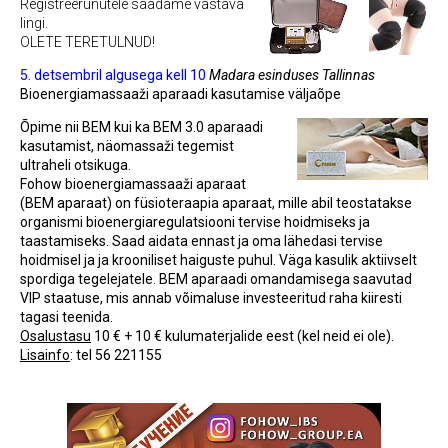
Registreerunutele saadame vastava
lingi.
OLETE TERETULNUD!
5. detsembril algusega kell 10
Madara esinduses Tallinnas
Bioenergiamassaaži aparaadi kasutamise väljaõpe
Õpime nii BEM kui ka BEM 3.0 aparaadi
kasutamist, näomassaži tegemist
ultraheli otsikuga.
Fohow bioenergiamassaaži aparaat
(BEM aparaat) on füsioteraapia aparaat, mille abil teostatakse
organismi bioenergiaregulatsiooni tervise hoidmiseks ja
taastamiseks. Saad aidata ennast ja oma lähedasi tervise
hoidmisel ja ja krooniliset haiguste puhul. Väga kasulik aktiivselt
spordiga tegelejatele. BEM aparaadi omandamisega saavutad
VIP staatuse, mis annab võimaluse investeeritud raha kiiresti
tagasi teenida.
Osalustasu
10 € + 10 € kulumaterjalide eest (kel neid ei ole).
Lisainfo
:
tel 56 221155