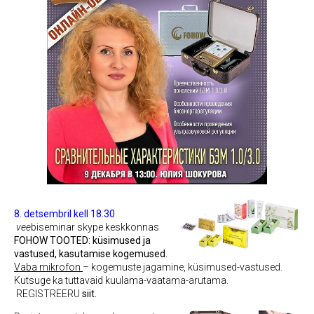
8. detsembril kell 18.30
vee
biseminar skype keskkonnas
FOHOW TOOTED: küsimused ja
vastused, kasutamise kogemused.
Vaba mikrofon
– kogemuste jagamine, küsimused-vastused.
Kutsuge ka tuttavaid kuulama-vaatama-arutama.
REGISTREERU
siit
.