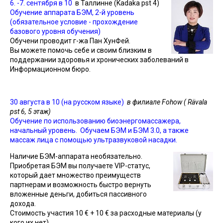
6. -7. сентября в 10
в Таллинне (Kadaka pst 4)
Обучение аппарата БЭМ, 2-й уровень
(обязательное условие - прохождение
базового уровня обучения)
Обучени проводит г-жа Пан ХунФей.
Вы можете помочь себе и своим близким в
поддержании здоровья и хронических заболеваний в
Информационном бюро.
30 августа в 10 (на русском языке)
в филиале Fohow ( Rävala
pst 6, 5 этаж)
Обучение по использованию биоэнергомассажера,
начальный уровень.
Обучаем БЭМ и БЭМ 3.0, а также
массаж лица с помощью ультразвуковой насадки.
Наличие БЭМ-аппарата необязательно.
Приобретая БЭМ вы получаете VIP-статус,
который дает множество преимуществ
партнерам и возможность быстро вернуть
вложенные деньги, добиться пассивного
дохода.
Стоимость участия 10 € + 10 € за расходные материалы (у
кого их нет)