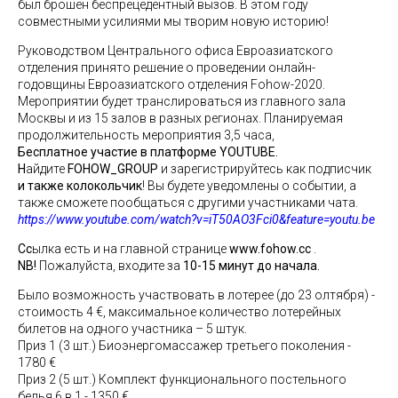
был брошен беспрецедентный вызов. В этом году
совместными усилиями мы творим новую историю!
Руководством Центрального офиса Евроазиатского
отделения принято решение о проведении онлайн-
годовщины Евроазиатского отделения Fohow-2020.
Мероприятии
будет транслироваться из главного зала
Москвы и из 15 залов в разных регионах. Планируемая
продолжительность мероприятия 3,5 часа,
Бесплатное участие в платформе YOUTUBE.
Н
айдите
FOHOW_GROUP
и зарегистрируйтесь как подписчик
и также колокольчик
! Вы будете уведомлены о событии, а
также сможете пообщаться с другими участниками чата.
https://www.youtube.com/watch?v=iT50AO3Fci0&feature=youtu.be
Сс
ылка есть и на главной странице
www.fohow.cc
.
NB!
Пожалуйста, входите за
10-15 минут до начала.
Было возможность участвовать в лотерее (до 23 олтября) -
стоимость 4 €, максимальное количество лотерейных
билетов на одного участника – 5 штук.
Приз 1 (3 шт.) Биоэнергомассажер третьего поколения -
1780
€
Приз 2 (5 шт.) Комплект функционального постельного
белья 6 в 1 - 1350 €