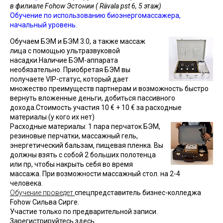
в филиале Fohow Эстонии ( Rävala pst 6, 5 этаж)
Обучение по использованию биоэнергомассажера,
начальный уровень.
Обучаем БЭМ и БЭМ 3.0, а также массаж
лица с помощью ультразвуковой
насадки.
Наличие БЭМ-аппарата
необязательно. Приобретая БЭМ вы
получаете VIP-статус, который дает
множество преимуществ партнерам и возможность быстро
вернуть вложенные деньги, добиться пассивного
дохода.
Стоимость участия 10 € + 10 € за расходные
материалы (у кого их нет)
Расходные материалы: 1 пара перчаток БЭМ,
резиновые перчатки, массажный гель,
энергетический бальзам, пищевая пленка. Вы
должны взять с собой 2 больших полотенца
или пр, чтобы накрыть себя во время
массажа. При возможности массажный стол. на 2-4
человека.
Обучение проведет
спецпредставитель бизнес-колледжа
Fohow
Сильва Сирге.
Участие только по предварительной записи.
Зарегистрируйтесь
здесь
.