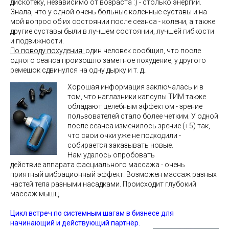
дискотеку, независимо от возраста :) - столько энергии.
Знала, что у одной очень больные коленные суставы и на
мой вопрос об их состоянии после сеанса - колени, а также
другие суставы были в лучшем состоянии, лучшей гибкости
и подвижности.
По поводу похудения:
один человек сообщил, что после
одного сеанса произошло заметное похудение, у другого
ремешок сдвинулся на одну дырку и т. д..
Хорошая информация заключалась и в
том, что
наглазники капсулы TИM
также
обладают целебным эффектом - зрение
пользователей стало более четким. У одной
после сеанса изменилось зрение (+5) так,
что свои очки уже не подходили -
собирается заказывать новые.
Нам удалось опробовать
действие
аппарата фасциального массаж
а - очень
приятный вибрационный эффект. Возможен массаж разных
частей тела разными насадками. Происходит глубокий
массаж мышц.
Цикл встреч по системным шагам в бизнесе для
начинающий и действующий партнёр.