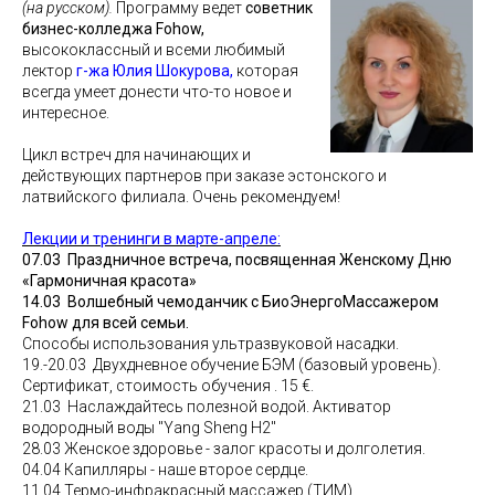
(на русском).
Программу ведет
советник
бизнес-колледжа Fohow,
высококлассный и всеми любимый
лектор
г-жа Юлия Шокурова
,
которая
всегда умеет донести что-то новое и
интересное.
Цикл встреч для начинающих и
действующих партнеров при заказе эстонского и
латвийского филиала.
Очень рекомендуем!
Лекции и тренинги в марте-апреле:
07.03 Праздничное встреча, посвященная Женскому Дню
«Гармоничная красота»
14.03 Волшебный чемоданчик с БиоЭнергоМассажером
Fohow для всей семьи.
Способы использования ультразвуковой насадки.
19.-20.03 Двухдневное обучение БЭМ (базовый уровень).
Сертификат, стоимость обучения . 15 €.
21.03 Наслаждайтесь полезной водой. Активатор
водородный воды "Yang Sheng H2"
28.03 Женское здоровье - залог красоты и долголетия.
04.04 Капилляры - наше второе сердце.
11.04 Термо-инфракрасный массажер (ТИМ)