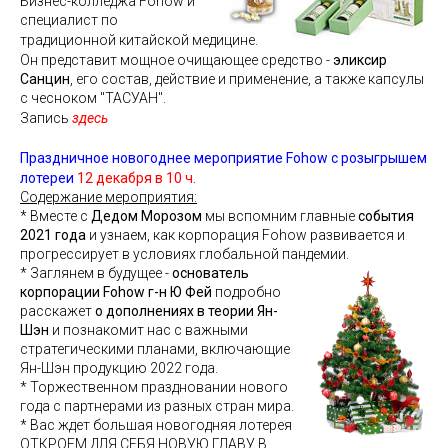
Бизнес-колледжа Fohow и
специалист по
традиционной китайской медицине.
Он представит мощное очищающее средство -
эликсир
Санцин
, его состав, действие и применение, а также капсулы
с чесноком
"ТАСУАН".
Запись
здесь
Праздничное новогоднее мероприятие Fohow с розыгрышем
лотереи
12 декабря в 10 ч.
Содержание мероприятия:
* Вместе с
Дедом Морозом
мы вспомним главные
события
2021 года
и узнаем, как корпорация Fohow развивается и
прогрессирует в условиях глобальной пандемии.
* Заглянем в будущее -
основатель
корпорации Fohow г-н Ю Фей
подробно
расскажет
о дополнениях в теории Ян-
Шэн
и познакомит нас с важными
стратегическими планами, включающие
Ян-Шэн продукцию 2022 года.
* Торжественном праздновании нового
года с партнерами из разных стран мира.
* Вас ждет большая новогодняя лотерея
ОТКРОЕМ ДЛЯ СЕБЯ НОВУЮ ГЛАВУ В