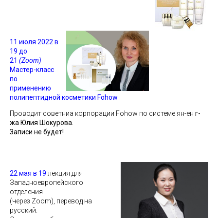
11 июля 2022 в
19 до
21
(Zoom)
Мастер-класс
по
применению
полипептидной косметики Fohow
Проводит советниа корпорации Fohow по системе
ян-ен
г-
жа Юлия Шокурова.
Записи не будет!
22 мая в 19
лекция для
Западноевропейского
отделения
(через Zoom), п
еревод на
русский.