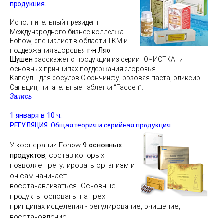
продукция.
Исполнительный президент
Международного бизнес-колледжа
Fohow, специалист в области ТКМ и
поддержания здоровья
г-н Ляо
Шушен
расскажет о продукции из серии "ОЧИСТКА" и
основных принципах поддержания здоровья.
Капсулы для сосудов Сюэнчинфу, розовая паста, эликсир
Саньцин, питательные таблетки “Гаосен”.
Запись
1 января в 10 ч.
РЕГУЛЯЦИЯ.
Общая теория и серийная продукция.
У корпорации Fohow
9 основных
продуктов
, состав которых
позволяет регулировать организм и
он сам начинает
восстанавливаться. Основные
продукты основаны на трех
принципах исцеления - регулирование, очищение,
восстановление.