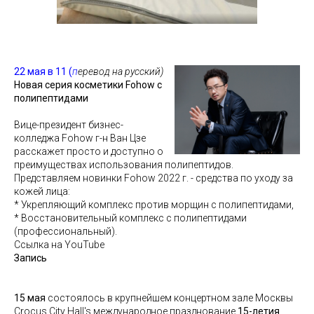
22 мая в 11 (
п
еревод на русский)
Новая серия косметики Fohow с
полипептидами
Вице-президент бизнес-
колледжа Fohow г-н Ван Цзе
расскажет просто и доступно о
преимуществах использования полипептидов.
Представляем новинки Fohow 2022 г. - средства по уходу за
кожей лица:
* Укрепляющий комплекс против морщин с полипептидами,
* Восстановительный комплекс с полипептидами
(профессиональный).
Ссылка на YouTube
Запись
15 мая
состоялось в крупнейшем концертном зале Москвы
Crocus City Hall's международное празднование
15-летия