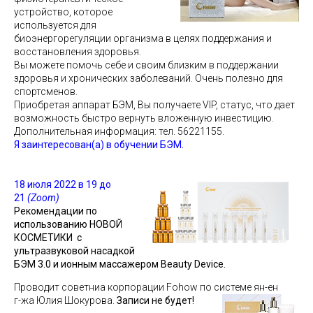
устройство, которое
используется для
биоэнергорегуляции организма в целях поддержания и
восстановления здоровья.
Вы можете помочь себе и своим близким в поддержании
здоровья и хронических заболеваний. Очень полезно для
спортсменов.
Приобретая аппарат БЭМ, Вы получаете VIP, статус, что дает
возможность быстро вернуть вложенную инвестицию.
Дополнительная информация: тел. 56221155.
Я заинтересован(а) в обучении БЭМ.
18 июля 2022 в 19 до
21
(Zoom)
Рекомендации по
использованию НОВОЙ
КОСМЕТИКИ с
ультразвуковой насадкой
БЭМ 3.0 и ионным массажером Beauty Device.
Проводит советниа корпорации Fohow по системе
ян-ен
г-жа Юлия Шокурова.
Записи не будет!