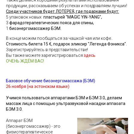
Также делимся хорошими результатами использования
продукции, рассказываем об успехах и поздравляем лучших!
Среди участников будет ЛОТЕРЕЯ, где подарками будут:
5 упаковок новых
пластырей "MAGIC YIN-YANG
",
3
фарадотерапевтических пояса для спины,
1
биоэнергомассажер БЭМ
.
В конце можем пообщаться за чашкой чая или кофе..
Стоимость билета 15 €, подарок эликсир "Легенда
Фэникса
".
Зарегистрируйтесь в представительстве!
Вы также можете зарегистрироваться
здесь
ОЧЕНЬ ЖДЁМ ВАС!
Базовое обучение биоэнергомассажа (БЭМ)
26 ноября (на эстонском языке)
Учимся пользоваться аппаратами БЭМ и БЭМ 3.0, делаем
массаж лица с помощью ультразвуковой насадки аппаоата
БЭМ 3.0.
Аппарат БЭМ
(биоэнергомассажер) - это
физиотерапевтическое