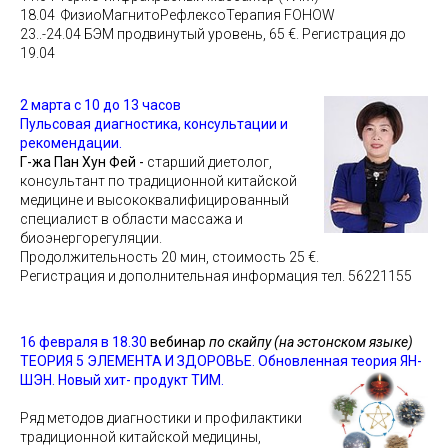
18.04 ФизиоМагнитоРефлексоТерапия FOHOW
23..-24.04 БЭМ продвинутый уровень, 65 €. Регистрация до
19.04
2 марта с 10 до 13 часов
Пульсовая диагностика, консультации и
рекомендации.
Г-жа Пан Хун Фей -
старший диетолог,
консультант по традиционной китайской
медицине и высококвалифицированный
специалист в области массажа и
биоэнергорегуляции.
Продолжительность 20 мин, стоимость 25 €.
Регистрация и дополнительная информация тел. 56221155
16 февраля
в 18.30
вебинар
по скайпу (на эстонском языке)
ТЕОРИЯ
5
ЭЛЕМЕНТА
И ЗДОРОВЬЕ. Обновленная теория ЯН-
ШЭН. Новый хит- продукт ТИМ.
Ряд методов диагностики и профилактики
традиционной китайской медицины,