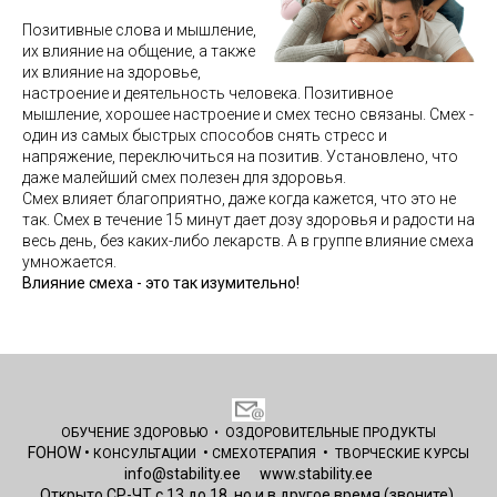
Позитивные слова и мышление,
их влияние на общение, а также
их влияние на здоровье,
настроение и деятельность человека. Позитивное
мышление, хорошее настроение и смех тесно связаны. Смех -
один из самых быстрых способов снять стресс и
напряжение, переключиться на позитив. Установлено, что
даже малейший смех полезен для здоровья.
Смех влияет благоприятно, даже когда кажется, что это не
так. Смех в течение 15 минут дает дозу здоровья и радости на
весь день, без каких-либо лекарств. А в группе влияние смеха
умножается.
Влияние смеха - это так изумительно!
ОБУЧЕНИЕ ЗДОРОВЬЮ
•
ОЗДОРОВИТЕЛЬНЫЕ
ПРОДУКТЫ
FOHOW
•
•
•
КОНСУЛЬТАЦИИ
СМЕХОТЕРАПИЯ
ТВОРЧЕСКИЕ КУРСЫ
info@stability.ee
www.stability.ee
Открыто СР-ЧТ с 13 до 18, но и в другое время (звоните)