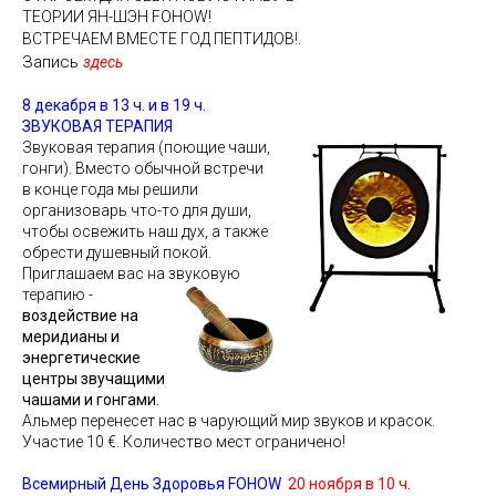
ТЕОРИИ ЯН-ШЭН FOHOW!
ВСТРЕЧАЕМ ВМЕСТЕ ГОД ПЕПТИДОВ!.
Запись
здесь
8 декабря в 13 ч. и в 19 ч.
ЗВУКОВАЯ ТЕРАПИЯ
Звуковая терапия (поющие чаши,
гонги). Вместо обычной встречи
в конце года мы решили
организоварь что-то для души,
чтобы освежить наш дух, а также
обрести душевный покой.
Приглашаем вас на звуковую
терапию -
воздействие на
меридианы и
энергетические
центры звучащими
чашами и гонгами.
Альмер перенесет нас в чарующий мир звуков и красок.
Участие 10 €. Количество мест ограничено!
Всемирный День Здоровья FOHOW
2
0 ноября в 10 ч.