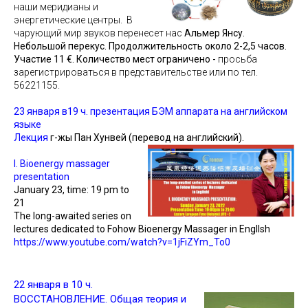
наши меридианы и
энергетические центры. В
чарующий мир звуков перенесет нас
Альмер Янсу.
Небольшой перекус. Продолжительность около 2-2,5 часов.
Участие 11 €. Количество мест ограничено -
просьба
зарегистрироваться в представительстве или по тел.
56221155.
23 января в19 ч. презентация БЭМ аппарата на английском
языке
Лекция
г-жы Пан Хунвей
(перевод на английский).
I. Bioenergy massager
presentation
January 23, time: 19 pm to
21
The long-awaited series on
lectures dedicated to Fohow Bioenergy Massager in EnglIsh
https://www.youtube.com/watch?v=1jFiZYm_To0
22 января в 10 ч.
ВОССТАНОВЛЕНИЕ. Общая теория и