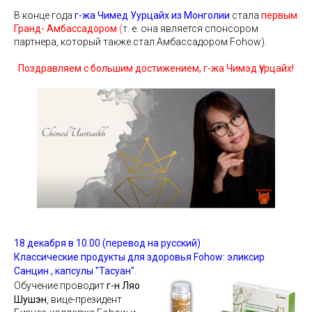
В конце года
г-жа Чимед Уурцайх из Монголии
стала
первым
Гранд- Амбассадором
(
т. е. она является спонсором
партнера, который также стал Амбассадором Fohow).
Поздравляем с большим достижением, г-жа Чимэд Үүрцайх!
18 декабря в 10.00 (перевод на русский)
Классические продукты для здоровья Fohow: эликсир
Санцин , капсулы "Тасуан".
Обучение проводит
г-н Ляо
Шушэн
, вице-президент