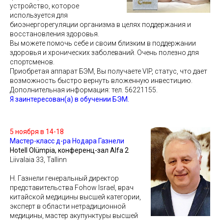
устройство, которое
используется для
биоэнергорегуляции организма в целях поддержания и
восстановления здоровья.
Вы можете помочь себе и своим близким в поддержании
здоровья и хронических заболеваний. Очень полезно для
спортсменов.
Приобретая аппарат БЭМ, Вы получаете VIP, статус, что дает
возможность быстро вернуть вложенную инвестицию.
Дополнительная информация: тел. 56221155.
Я заинтересован(а) в обучении БЭМ.
5 ноября в 14-18
Mастер-класс д-р
а Нодара Газнели
Hotell Olümpia, конференц-зал Alfa 2
Liivalaia 33, Tallinn
Н. Газнели генеральный директор
представительства Fohow Israel, врач
китайской медицины высшей категории,
эксперт в области нетрадиционной
медицины, мастер акупунктуры высшей