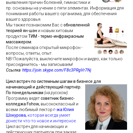
выявления причин болезней, гимнастики и
пр. основаны на учении о пяти элементах. Информация для
понимания работы вашего организма, для обеспечения
вашего здоровья.
Мы также познакомим Вас с
обновленной
теорией ян-шэн
и новым хитовым
продуктом
ТИМ - термо-инфракрасным
массажером.
После семинара открытый микрофон -
вопросы, ответы, опыт.
NB! Пожалуйста, выключите микрофон и видео, как только
присоединитесь - мы записываем!
Ссылка
https://join.skype.com/F8c3PRgVr7Nj
Цикл встреч по системным шагам в бизнесе для
начинающий и действующий партнёр.
По понедельникам
(на русском).
Программу ведет
советник бизнес-
колледжа Fohow,
высококлассный и
всеми любимый лектор
г-жа Юлия
Шокурова
,
которая всегда умеет
донести что-то новое и интересное.
Цикл встреч для начинающих и
действующих партнеров при заказе