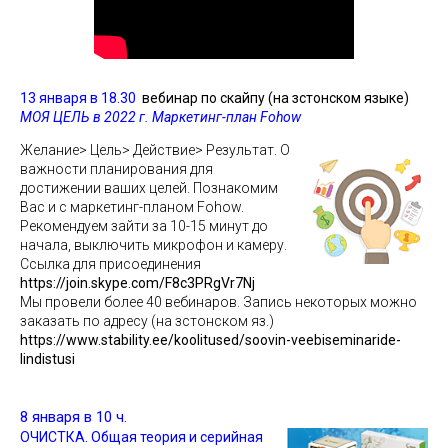
13 января в 18.30
вебинар по скайпу (на зстонском языке)
МОЯ ЦЕЛЬ в 2022 г. Маркетинг-план Fohow
Желание> Цель> Действие> Результат. О
важности планирования для
достижении ваших целей. Познакомим
Вас и с маркетинг-планом Fohow.
Рекомендуем зайти за 10-15 минут до
начала, выключить микрофон и камеру.
Ссылка для присоединения
https://join.skype.com/F8c3PRgVr7Nj
Мы провели более 40 вебинаров. Запись некоторых можно
заказать по адресу (на зстонском яз.)
https://www.stability.ee/koolitused/soovin-veebiseminaride-
lindistusi
8 января в 10 ч.
ОЧИСТКА. Общая теория и серийная