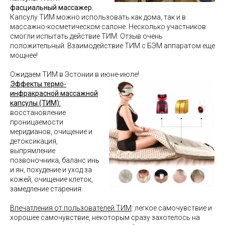
фасциальный массажер.
Капсулу ТИМ можно использовать как дома, так и в
массажно-косметическом салоне. Несколько участников
смогли испытать действие TИM. Отзыв очень
положительный. Взаимодействие ТИМ с БЭМ аппаратом еще
мощнее!
Ожидаем TИM в Эстонии в июне-июле!
Эффекты термо-
инфракрасной массажной
капсулы (ТИМ):
восстановление
проницаемости
меридианов, очищение и
детоксикация,
выпрямление
позвоночника, баланс инь
и ян, похудение и уход за
кожей, очищение клеток,
замедление старения.
Впечатления от пользователей ТИМ
: легкое самочувствие и
хорошее самочувствие, некоторым сразу захотелось на