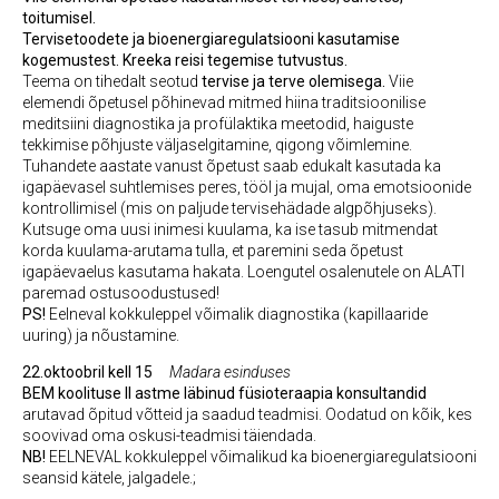
toitumisel.
Tervisetoodete ja bioenergiaregulatsiooni kasutamise
kogemustest. Kreeka reisi tegemise tutvustus.
Teema on tihedalt seotud
tervise ja terve olemisega.
Viie
elemendi õpetusel põhinevad mitmed hiina traditsioonilise
meditsiini diagnostika ja profülaktika meetodid, haiguste
tekkimise põhjuste väljaselgitamine, qigong võimlemine.
Tuhandete aastate vanust õpetust saab edukalt kasutada ka
igapäevasel suhtlemises peres, tööl ja mujal, oma emotsioonide
kontrollimisel (mis on paljude tervisehädade algpõhjuseks).
Kutsuge oma uusi inimesi kuulama, ka ise tasub mitmendat
korda kuulama-arutama tulla, et paremini seda õpetust
igapäevaelus kasutama hakata. Loengutel osalenutele on ALATI
paremad ostusoodustused!
PS!
Eelneval kokkuleppel võimalik diagnostika (kapillaaride
uuring) ja nõustamine.
22.oktoobril kell 15
Madara esinduses
BEM koolituse II astme läbinud füsioteraapia konsultandid
arutavad õpitud võtteid ja saadud teadmisi. Oodatud on kõik, kes
soovivad oma oskusi-teadmisi täiendada.
NB!
EELNEVAL kokkuleppel võimalikud ka bioenergiaregulatsiooni
seansid kätele, jalgadele.;