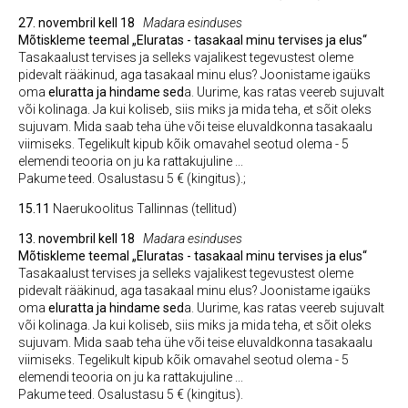
27. novembril kell 18
Madara esinduses
Mõtiskleme teemal „Eluratas - tasakaal minu tervises ja elus“
Tasakaalust tervises ja selleks vajalikest tegevustest oleme
pidevalt rääkinud, aga tasakaal minu elus? Joonistame igaüks
oma
eluratta ja hindame sed
a. Uurime, kas ratas veereb sujuvalt
või kolinaga. Ja kui koliseb, siis miks ja mida teha, et sõit oleks
sujuvam. Mida saab teha ühe või teise eluvaldkonna tasakaalu
viimiseks. Tegelikult kipub kõik omavahel seotud olema - 5
elemendi teooria on ju ka rattakujuline ...
Pakume teed. Osalustasu 5 € (kingitus).;
15.11
Naerukoolitus Tallinnas (tellitud)
13. novembril kell 18
Madara esinduses
Mõtiskleme teemal „Eluratas - tasakaal minu tervises ja elus“
Tasakaalust tervises ja selleks vajalikest tegevustest oleme
pidevalt rääkinud, aga tasakaal minu elus? Joonistame igaüks
oma
eluratta ja hindame sed
a. Uurime, kas ratas veereb sujuvalt
või kolinaga. Ja kui koliseb, siis miks ja mida teha, et sõit oleks
sujuvam. Mida saab teha ühe või teise eluvaldkonna tasakaalu
viimiseks. Tegelikult kipub kõik omavahel seotud olema - 5
elemendi teooria on ju ka rattakujuline ...
Pakume teed. Osalustasu 5 € (kingitus).