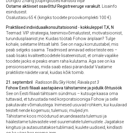
Dongbo Zhang jõupingitused kandsid vilja!
Ootame aktiivset osavõttu! Registreeruge varakult.
Lisainfo
esindusest.
Osalustasu 65 € (kingiks toodete proovikomplekti 100 €).
Praktilised individuaalkonsultatsioonid - kokkuleppel T,K, N
Teemad: VIP strateegia, teenimisvõimalustest, motivatsioonist,
turundusplaanist jne. Kuidas töötab Fohow äriplaan? Tulge
kohale, seletame lihtsalt lahti. See on nagu korrutustabel, mis
peab selgeks saama. Teadmised annavad eelise teiste ees –
saab lisaks kvaliteettoodetele lisateenistust, et omale vajalike
toodete jaoks ei peaks enam raha kulutama. Aga see on ka
pensionisammas, mida saab edasi pärandada! Vaatame
praktiliste näidete varal, kuidas kõik toimib.
21. septembril
Radisson Blu Sky Hotel, Rävala pst 3
Fohow Eesti filiaali aastapäeva tähistamine ja pidulik õhtusöök
See on Eesti filiaali tähtsaim sündmus – kutsuge kaasa oma
tuttavaid, et tutvustada neid korporatsiooniga Fohow ja selle
pakutavate võimalustega. Inimesed usuvad rohkem, kui kuulavad
teistelt nende kogemusi, tulemusi, muljeid jm.
Tähistame koos möödunud aruandeaasta tulemusi ja
häälestame tulevastele veel suurematele tulemustele. Jagatakse
kingitusi ja autasustatakse tublimaid, kuulete uudiseid, kindlasti