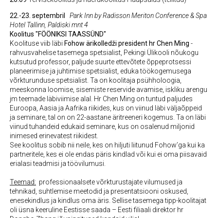
22.-23. septembril
Park Inn by Radisson Meriton Conference & Spa
Hotel Tallinn, Paldiski mnt 4
Koolitus "FÖÖNIKSI TAASSÜND"
Koolituse viib läbi
Fohow ärikolledži president hr Chen Ming
-
rahvusvahelise tasemega spetsialist, Pekingi Ülikooli nõukogu
kutsutud professor, paljude suurte ettevõtete õppeprotsessi
planeerimise ja juhtimise spetsialist, eduka töökogemusega
võrkturunduse spetsialist. Ta on koolitaja psühholoogia,
meeskonna loomise, sisemiste reservide avamise, iskliku arengu
jm teemade läbiviimise alal. Hr Chen Ming on tuntud paljudes
Euroopa, Aasia ja Aafrika riikides, kus on viinud läbi väljaõppeid
ja seminare, tal on on 22-aastane äritreeneri kogemus. Ta on läbi
viinud tuhandeid edukaid seminare, kus on osalenud miljonid
inimesed erinevatest riikidest.
See koolitus sobib nii neile, kes on hiljuti liitunud Fohow’ga kui ka
partneritele, kes ei ole endas päris kindlad või kui ei oma piisavaid
erialasi teadmisi ja töövilumusi.
Teemad:
professionaalsete võrkturustajate vilumused ja
tehnikad, suhtlemise meetodid ja presentatsiooni oskused,
enesekindlus ja kindlus oma äris. Sellise tasemega tipp-koolitajat
oli üsna keeruline Eestisse saada – Eesti filiaali direktor hr