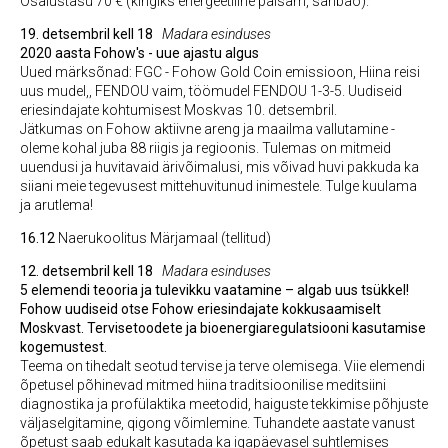
Osalustasu 70 € (kingiks energeetiline palsam, sanbao).
19. detsembril kell 18
Madara esinduses
2020 aasta Fohow's - uue ajastu algus
Uued märksõnad: FGC - Fohow Gold Coin emissioon, Hiina reisi
uus mudel,, FENDOU vaim, töömudel FENDOU 1-3-5. Uudiseid
eriesindajate kohtumisest Moskvas 10. detsembril.
Jätkumas on Fohow aktiivne areng ja maailma vallutamine -
oleme kohal juba 88 riigis ja regioonis. Tulemas on mitmeid
uuendusi ja huvitavaid ärivõimalusi, mis võivad huvi pakkuda ka
siiani meie tegevusest mittehuvitunud inimestele. Tulge kuulama
ja arutlema!
16.12
Naerukoolitus Märjamaal (tellitud)
12. detsembril kell 18
Madara esinduses
5 elemendi teooria ja tulevikku vaatamine – algab uus tsükkel!
Fohow uudiseid otse Fohow eriesindajate kokkusaamiselt
Moskvast. Tervisetoodete ja bioenergiaregulatsiooni kasutamise
kogemustest.
Teema on tihedalt seotud tervise ja terve olemisega. Viie elemendi
õpetusel põhinevad mitmed hiina traditsioonilise meditsiini
diagnostika ja profülaktika meetodid, haiguste tekkimise põhjuste
väljaselgitamine, qigong võimlemine. Tuhandete aastate vanust
õpetust saab edukalt kasutada ka igapäevasel suhtlemises