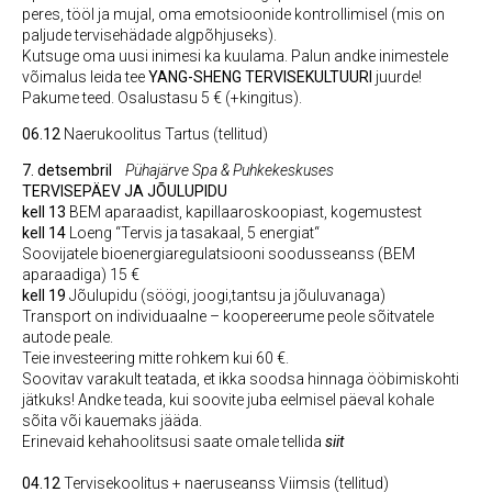
peres, tööl ja mujal, oma emotsioonide kontrollimisel (mis on
paljude tervisehädade algpõhjuseks).
Kutsuge oma uusi inimesi ka kuulama. Palun andke inimestele
võimalus leida tee
YANG-SHENG TERVISEKULTUURI
juurde!
Pakume teed. Osalustasu 5 € (+kingitus).
06.12
Naerukoolitus Tartus (tellitud)
7. detsembril
Pühajärve Spa & Puhkekeskuses
TERVISEPÄEV JA JÕULUPIDU
kell 13
BEM aparaadist, kapillaaroskoopiast, kogemustest
kell 14
Loeng “Tervis ja tasakaal, 5 energiat“
Soovijatele bioenergiaregulatsiooni soodusseanss (BEM
aparaadiga) 15 €
kell 19
Jõulupidu (söögi, joogi,tantsu ja jõuluvanaga)
Transport on individuaalne – koopereerume peole sõitvatele
autode peale.
Teie investeering mitte rohkem kui 60 €.
Soovitav varakult teatada, et ikka soodsa hinnaga ööbimiskohti
jätkuks! Andke teada, kui soovite juba eelmisel päeval kohale
sõita või kauemaks jääda.
Erinevaid kehahoolitsusi saate omale tellida
siit
04.12
Tervisekoolitus + naeruseanss Viimsis (tellitud)