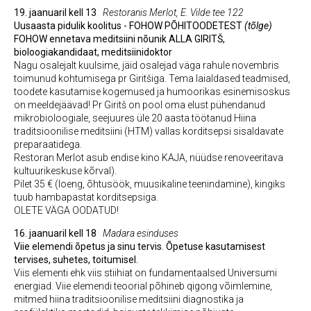
19. jaanuaril kell 13
Restoranis Merlot, E. Vilde tee 122
Uusaasta pidulik koolitus - FOHOW PÕHITOODETEST
(tõlge)
FOHOW ennetava meditsiini nõunik ALLA GIRITŠ,
bioloogiakandidaat, meditsiinidoktor
Nagu osalejalt kuulsime, jäid osalejad väga rahule novembris
toimunud kohtumisega pr Giritšiga. Tema laialdased teadmised,
toodete kasutamise kogemused ja humoorikas esinemisoskus
on meeldejäävad! Pr Giritš on pool oma elust pühendanud
mikrobioloogiale, seejuures üle 20 aasta töötanud Hiina
traditsioonilise meditsiini (HTM) vallas korditsepsi sisaldavate
preparaatidega.
Restoran Merlot asub endise kino KAJA, nüüdse renoveeritava
kultuurikeskuse kõrval).
Pilet 35 € (loeng, õhtusöök, muusikaline teenindamine), kingiks
tuub hambapastat korditsepsiga.
OLETE VÄGA OODATUD!
16. jaanuaril kell 18
Madara esinduses
Viie elemendi õpetus ja sinu tervis. Õpetuse kasutamisest
tervises, suhetes, toitumisel.
Viis elementi ehk viis stiihiat on fundamentaalsed Universumi
energiad. Viie elemendi teoorial põhineb qigong võimlemine,
mitmed hiina traditsioonilise meditsiini diagnostika ja