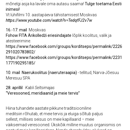
mõnelgi asja ka lavale oma autasu saama!
Tulge toetama Eesti
inimesi!
Vt lühifilmi 10. aastapäeva tähistamisest Moskvas
https://www.youtube.com/watch?v=TedqfFJ2v7w
16.-17. mail
Moskvas
Fohow FITA Ärikolledži eriesindajate
lõplik koolitus, valik ja
atesteerimine.
https://www.facebook.com/groups/korditseps/permalink/2226
291020783802/
https://www.facebook.com/groups/korditseps/permalink/2231
177190295185/
10. mail
Naerukoolitus (naeruteraapia)
- tellitud, Narva-Jõesuu
Meresuu SPA
28. aprillil
Kabli Seltsimajas
“Veresooned, meridiaanid ja meie tervis”
Hiina tuhandete aastate pikkune traditsiooniline
meditsiin rõhutab, et meie tervis ja eluiga sõltub paljus
sellest, millises seisus on meie kapillaarid – meie
väikseimad veresooned. Ükskõik milline muutus organismis on