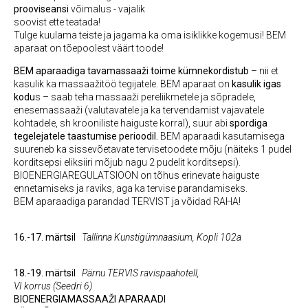
prooviseansi
võimalus - vajalik
soovist ette teatada!
Tulge kuulama teiste ja jagama ka oma isiklikke kogemusi! BEM
aparaat on tõepoolest väärt toode!
BEM aparaadiga tavamassaaži toime kümnekordistub
– nii et
kasulik ka massaažitöö tegijatele. BEM aparaat on
kasulik igas
kodu
s – saab teha massaaži pereliikmetele ja sõpradele,
enesemassaaži (valutavatele ja ka tervendamist vajavatele
kohtadele, sh krooniliste haiguste korral), suur abi
spordiga
tegelejatele taastumise perioodil.
BEM aparaadi kasutamisega
suureneb ka sissevõetavate tervisetoodete mõju (näiteks 1 pudel
korditsepsi eliksiiri mõjub nagu 2 pudelit korditsepsi).
BIOENERGIAREGULATSIOON on tõhus erinevate haiguste
ennetamiseks ja raviks, aga ka tervise parandamiseks.
BEM aparaadiga parandad TERVIST ja võidad RAHA!
16.-17. märtsil
Tallinna Kunstigümnaasium, Kopli 102a
18.-19. märtsil
Pärnu
TERVIS ravispaahotell,
VI korrus (
Seedri 6)
BIOENERGIAMASSAAŽI APARAADI