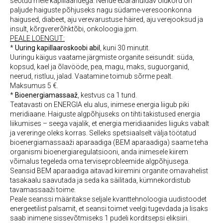
seotud meie kapillaaridega. Nende ebarahuldav olukord on
paljude haiguste põhjuseks nagu südame-veresoonkonna
haigused, diabeet, aju verevarustuse häired, aju verejooksud ja
insult, kõrgvererõhktõbi, onkoloogia jpm.
PEALE LOENGUT:
*
Uuring kapillaaroskoobi abil
, kuni 30 minutit.
Uuringu käigus vaatame järgmiste organite seisundit: süda,
kopsud, kael ja õlavööde, pea, magu, maks, suguorganid,
neerud, ristluu, jalad. Vaatamine toimub sõrme pealt.
Maksumus 5 €.
*
Bioenergiamassaaž
, kestvus ca 1 tund.
Teatavasti on ENERGIA elu alus, inimese energia liigub piki
meridiaane. Haiguste algpõhjuseks on tihti takistused energia
liikumises – seega vajalik, et energia meridiaanides liiguks vabalt
ja vereringe oleks korras. Selleks spetsiaalselt välja töötatud
bioenergiamassaaži aparaadiga (BEM aparaadiga) saame teha
organismi bioenergiaregulatsiooni, anda inimesele kiirem
võimalus tegeleda oma terviseprobleemide algpõhjusega.
Seansid BEM aparaadiga aitavad kiiremini organite omavahelist
tasakaalu saavutada ja seda ka säilitada, kümnekordistub
tavamassaaži toime.
Peale seanssi määritakse seljale kvanttehnoloogia uudistoodet
energeetilist palsamit, et seansi toimet veelgi tugevdada ja lisaks
saab inimene sissevõtmiseks 1 pudeli korditsepsi eliksiiri.