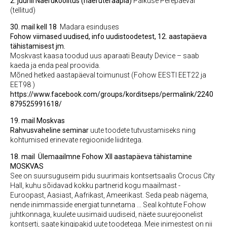
2. juunil
Naerukoolitus (naeruteraapia)
Paikuse Perepäeval
(tellitud)
30. mail kell 18
Madara esinduses
Fohow viimased uudised, info uudistoodetest, 12. aastapäeva
tähistamisest jm.
Moskvast kaasa toodud uus aparaati Beauty Device – saab
kaeda ja enda peal proovida.
Mõned hetked aastapäeval toimunust (Fohow EESTI EET22 ja
EET98 )
https://www.facebook.com/groups/korditseps/permalink/2240
879525991618/
19. mail
Moskvas
Rahvusvaheline seminar
uute toodete tutvustamiseks ning
kohtumised erinevate regioonide liidritega.
18. mail Ülemaailmne Fohow XII aastapäeva tähistamine
MOSKVAS
See on suursuguseim pidu suurimais kontsertsaalis Crocus City
Hall, kuhu sõidavad kokku partnerid kogu maailmast -
Euroopast, Aasiast, Aafrikast, Ameerikast. Seda peab nägema,
nende inimmasside energiat tunnetama ... Seal kohtute Fohow
juhtkonnaga, kuulete uusimaid uudiseid, näete suurejoonelist
kontserti, saate kingipakid uute toodetega. Meie inimestest on nii