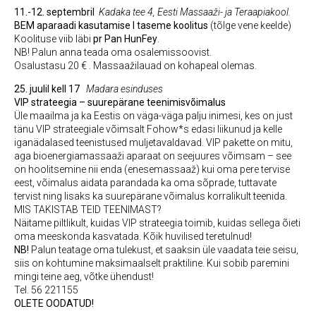
11.-12. septembril
Kadaka tee 4, Eesti Massaaži- ja Teraapiakool.
BEM aparaadi kasutamise I taseme koolitus
(tõlge vene keelde)
Koolituse viib läbi
pr Pan HunFey
.
NB! Palun anna teada oma osalemissoovist.
Osalustasu 20 € . Massaažilauad on kohapeal olemas.
25. juulil kell 17
Madara esinduses
VIP strateegia – suurepärane teenimisvõimalus
Üle maailma ja ka Eestis on väga-väga palju inimesi, kes on just
tänu VIP strateegiale võimsalt Fohow*s edasi liikunud ja kelle
iganädalased teenistused muljetavaldavad. VIP pakette on mitu,
aga bioenergiamassaaži aparaat on seejuures võimsam – see
on hoolitsemine nii enda (enesemassaaž) kui oma pere tervise
eest, võimalus aidata parandada ka oma sõprade, tuttavate
tervist ning lisaks ka suurepärane võimalus korralikult teenida.
MIS TAKISTAB TEID TEENIMAST?
Näitame piltlikult, kuidas VIP strateegia toimib, kuidas sellega õieti
oma meeskonda kasvatada. Kõik huvilised teretulnud!
NB!
Palun teatage oma tulekust, et saaksin üle vaadata teie seisu,
siis on kohtumine maksimaalselt praktiline. Kui sobib paremini
mingi teine aeg, võtke ühendust!
Tel. 56 221155
OLETE OODATUD!