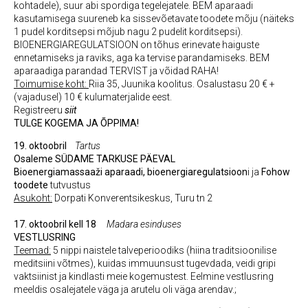
kohtadele), suur abi spordiga tegelejatele. BEM aparaadi
kasutamisega suureneb ka sissevõetavate toodete mõju (näiteks
1 pudel korditsepsi mõjub nagu 2 pudelit korditsepsi).
BIOENERGIAREGULATSIOON on tõhus erinevate haiguste
ennetamiseks ja raviks, aga ka tervise parandamiseks. BEM
aparaadiga parandad TERVIST ja võidad RAHA!
Toimumise koht:
Riia 35, Juunika koolitus. Osalustasu 20 € +
(vajadusel) 10 € kulumaterjalide eest.
Registreeru
siit
TULGE KOGEMA JA ÕPPIMA!
19. oktoobril
Tartus
Osaleme
SÜDAME TARKUSE PÄEVAL
Bioenergiamassaaži aparaadi, bioenergiaregulatsioon
i ja
Fohow
toodete
tutvustus
Asukoht:
Dorpati Konverentsikeskus, Turu tn 2
17. oktoobril kell 18
Madara esinduses
VESTLUSRING
Teemad:
5 nippi naistele talveperioodiks (hiina traditsioonilise
meditsiini võtmes), kuidas immuunsust tugevdada, veidi gripi
vaktsiinist ja kindlasti meie kogemustest. Eelmine vestlusring
meeldis osalejatele väga ja arutelu oli väga arendav.;