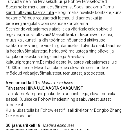
Tutvustame hiina tervisekultuuri ja Fohow tervisetooteid,
õpetame ka meridiaanide võimlemist.
Soovitage oma Pärnu
kandi tuttavaid kaema tulla
– kogume ka huviliste kontakte, kuna
hakame Pärnus regulaarselt loenguid, diagnostikat ja
bioenergiaregulatsiooni seansse korraldama.
Seenioride vabaajamess aitab leida väärikale eale sobivaid
tegevusi ja uusi tuttavaid! Messilt leiab nii liikumisvõimalusi,
muusika-, kunsti- ja käsitööringe, nõuandeid aktiivsuse
säilitamiseks ning tervise turgutamiseks. Tutvuda saab taastus-
ja heaoluvõimalustega, haridusvõimalustega ning päeva- ja
kogukonnakeskuste tegemistega. Värvikas
kultuuriprogramm.Eelmisel aastal külastas vabaajamessi üle
10000 inimese. Messil antakse hea ülevaate seenioridele
mõeldud vabaajavõimalustest, teenustest ja toodetest.
5.veebruaril kell 15
Madara esinduses
Tähistame HIINA UUE AASTA SAABUMIST
Tähistame šampuse paukude ja suupistetega, elava muusika
saatel. Kuulete ka Fohow imedest ning saabuvatest uutest
toodetest.
Külla lubas tulla ka Fohow eesti filiaali direktor hr Dongbo Zhang
Olete oodatud!
30. jaanuaril kell 18
Madara esinduses