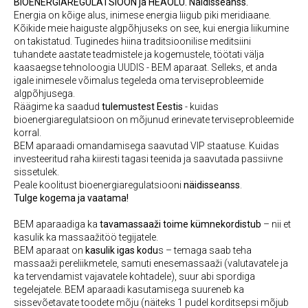
BIOENERGIAREGULATSIOON ja HEAOLU. Näidisseanss.
Energia on kõige alus, inimese energia liigub piki meridiaane.
Kõikide meie haiguste algpõhjuseks on see, kui energia liikumine
on takistatud. Tuginedes hiina traditsioonilise meditsiini
tuhandete aastate teadmistele ja kogemustele, töötati välja
kaasaegse tehnoloogia UUDIS - BEM aparaat. Selleks, et anda
igale inimesele võimalus tegeleda oma terviseprobleemide
algpõhjusega.
Räägime ka saadud
tulemustest Eestis
- kuidas
bioenergiaregulatsioon on mõjunud erinevate terviseprobleemide
korral.
BEM aparaadi omandamisega saavutad VIP staatuse. Kuidas
investeeritud raha kiiresti tagasi teenida ja saavutada passiivne
sissetulek.
Peale koolitust bioenergiaregulatsiooni
näidisseanss
.
Tulge kogema ja vaatama!
BEM aparaadiga ka
tavamassaaži toime kümnekordistub
– nii et
kasulik ka massaažitöö tegijatele.
BEM aparaat on
kasulik igas kodu
s – temaga saab teha
massaaži pereliikmetele, samuti enesemassaaži (valutavatele ja
ka tervendamist vajavatele kohtadele), suur abi spordiga
tegelejatele. BEM aparaadi kasutamisega suureneb ka
sissevõetavate toodete mõju (näiteks 1 pudel korditsepsi mõjub