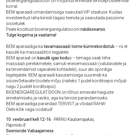
bioenergiaregulatsioon on mõjunud erinevate terviseprobleemide
korral.
BEM aparaadi omandamisega saavutad VIP staatuse. Kuidas
investeeritud raha kiiresti tagasi teenida ja saavutada passiivne
sissetulek.
Peale koolitust bioenergiaregulatsiooni
näidisseanss
.
Tulge kogema ja vaatama!
BEM aparaadiga ka
tavamassaaži toime kümnekordistub
– nii et
kasulik ka massaažitöö tegijatele.
BEM aparaat on
kasulik igas kodu
s – temaga saab teha
massaaži pereliikmetele, samuti enesemassaaži (valutavatele ja
ka tervendamist vajavatele kohtadele), suur abi spordiga
tegelejatele. BEM aparaadi kasutamisega suureneb ka
sissevõetavate toodete mõju (näiteks 1 pudel korditsepsi mõjub
nagu 2 pudelit korditsepsi).
BIOENERGIAREGULATSIOON on tõhus erinevate haiguste
ennetamiseks ja raviks, aga ka tervise parandamiseks.
BEM aparaadiga parandad TERVIST ja võidad RAHA!
Olete kõik väga oodatud!
10. veebruaril kell 12-16
PÄRNU Kaubamajakas,
Papiniidu 8
Seenioride Vabaajamess