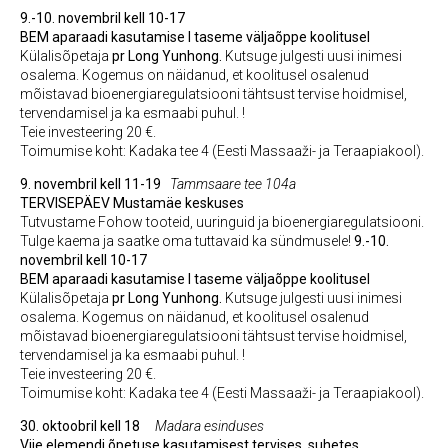
9.-10. novembril kell 10-17
BEM aparaadi kasutamise I taseme väljaõppe koolitusel
Külalisõpetaja
pr Long Yunhong.
Kutsuge julgesti uusi inimesi
osalema. Kogemus on näidanud, et koolitusel osalenud
mõistavad bioenergiaregulatsiooni tähtsust tervise hoidmisel,
tervendamisel ja ka esmaabi puhul. !
Teie investeering 20 €.
Toimumise koht: Kadaka tee 4 (Eesti Massaaži- ja Teraapiakool).
9. novembril kell 11-19
Tammsaare tee 104a
TERVISEPÄEV Mustamäe keskuses
Tutvustame Fohow tooteid, uuringuid ja bioenergiaregulatsiooni.
Tulge kaema ja saatke oma tuttavaid ka sündmusele!
9.-10.
novembril kell 10-17
BEM aparaadi kasutamise I taseme väljaõppe koolitusel
Külalisõpetaja
pr Long Yunhong.
Kutsuge julgesti uusi inimesi
osalema. Kogemus on näidanud, et koolitusel osalenud
mõistavad bioenergiaregulatsiooni tähtsust tervise hoidmisel,
tervendamisel ja ka esmaabi puhul. !
Teie investeering 20 €.
Toimumise koht: Kadaka tee 4 (Eesti Massaaži- ja Teraapiakool).
30. oktoobril kell 18
Madara esinduses
Viie elemendi õpetuse kasutamisest tervises, suhetes,