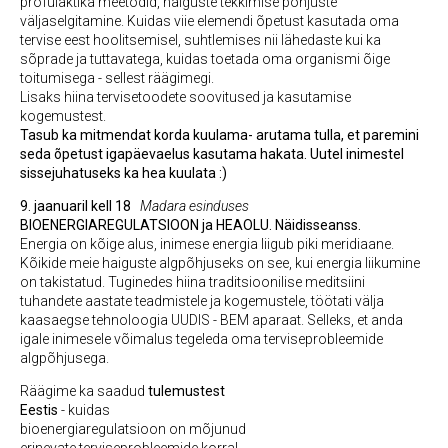
profülaktika meetodid, haiguste tekkimise põhjuste
väljaselgitamine. Kuidas viie elemendi õpetust kasutada oma
tervise eest hoolitsemisel, suhtlemises nii lähedaste kui ka
sõprade ja tuttavatega, kuidas toetada oma organismi õige
toitumisega - sellest räägimegi.
Lisaks hiina tervisetoodete soovitused ja kasutamise
kogemustest.
Tasub ka mitmendat korda kuulama- arutama tulla, et paremini
seda õpetust igapäevaelus kasutama hakata. Uutel inimestel
sissejuhatuseks ka hea kuulata :)
9. jaanuaril kell 18
Madara esinduses
BIOENERGIAREGULATSIOON ja HEAOLU. Näidisseanss.
Energia on kõige alus, inimese energia liigub piki meridiaane.
Kõikide meie haiguste algpõhjuseks on see, kui energia liikumine
on takistatud. Tuginedes hiina traditsioonilise meditsiini
tuhandete aastate teadmistele ja kogemustele, töötati välja
kaasaegse tehnoloogia UUDIS - BEM aparaat. Selleks, et anda
igale inimesele võimalus tegeleda oma terviseprobleemide
algpõhjusega.
Räägime ka saadud
tulemustest
Eestis
- kuidas
bioenergiaregulatsioon on mõjunud