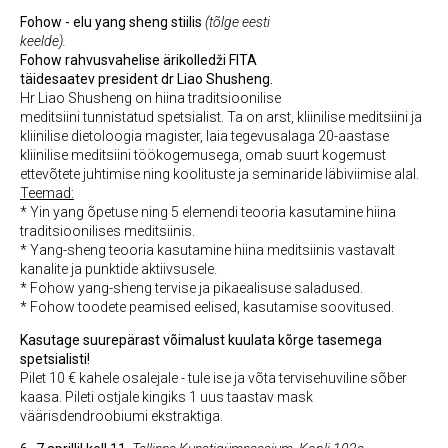
Fohow - elu yang sheng stiilis
(tõlge eesti
keelde).
Fohow rahvusvahelise ärikolledži FITA
täidesaatev president dr Liao Shusheng.
Hr Liao Shusheng on hiina traditsioonilise
meditsiini tunnistatud spetsialist. Ta on arst, kliinilise meditsiini ja
kliinilise dietoloogia magister, laia tegevusalaga 20-aastase
kliinilise meditsiini töökogemusega, omab suurt kogemust
ettevõtete juhtimise ning koolituste ja seminaride läbiviimise alal.
Teemad:
* Yin yang õpetuse ning 5 elemendi teooria kasutamine hiina
traditsioonilises meditsiinis.
* Yang-sheng teooria kasutamine hiina meditsiinis vastavalt
kanalite ja punktide aktiivsusele.
* Fohow yang-sheng tervise ja pikaealisuse saladused.
* Fohow toodete peamised eelised, kasutamise soovitused.
Kasutage suurepärast võimalust kuulata kõrge tasemega
spetsialisti!
Pilet 10 € kahele osalejale - tule ise ja võta tervisehuviline sõber
kaasa. Pileti ostjale kingiks 1 uus taastav mask
väärisdendroobiumi ekstraktiga.