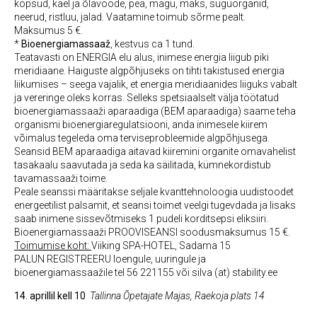
kopsud, kael ja õlavööde, pea, magu, maks, suguorganid,
neerud, ristluu, jalad. Vaatamine toimub sõrme pealt.
Maksumus 5 €.
*
Bioenergiamassaaž
, kestvus ca 1 tund.
Teatavasti on ENERGIA elu alus, inimese energia liigub piki
meridiaane. Haiguste algpõhjuseks on tihti takistused energia
liikumises – seega vajalik, et energia meridiaanides liiguks vabalt
ja vereringe oleks korras. Selleks spetsiaalselt välja töötatud
bioenergiamassaaži aparaadiga (BEM aparaadiga) saame teha
organismi bioenergiaregulatsiooni, anda inimesele kiirem
võimalus tegeleda oma terviseprobleemide algpõhjusega.
Seansid BEM aparaadiga aitavad kiiremini organite omavahelist
tasakaalu saavutada ja seda ka säilitada, kümnekordistub
tavamassaaži toime.
Peale seanssi määritakse seljale kvanttehnoloogia uudistoodet
energeetilist palsamit, et seansi toimet veelgi tugevdada ja lisaks
saab inimene sissevõtmiseks 1 pudeli korditsepsi eliksiiri.
Bioenergiamassaaži PROOVISEANSI soodusmaksumus 15 €.
Toimumise koht:
Viiking SPA-HOTEL, Sadama 15
PALUN REGISTREERU loengule, uuringule ja
bioenergiamassaažile tel 56 221155 või silva (at) stability.ee
14. aprillil kell 10
Tallinna Õpetajate Majas, Raekoja plats 14