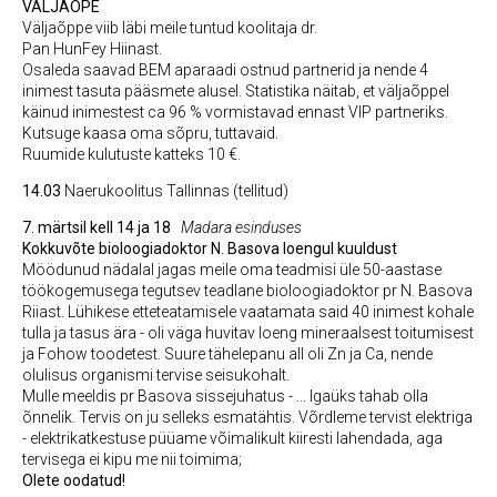
VÄLJAÕPE
Väljaõppe viib läbi meile tuntud koolitaja dr.
Pan HunFey Hiinast.
Osaleda saavad BEM aparaadi ostnud partnerid ja nende 4
inimest tasuta pääsmete alusel. Statistika näitab, et väljaõppel
käinud inimestest ca 96 % vormistavad ennast VIP partneriks.
Kutsuge kaasa oma sõpru, tuttavaid.
Ruumide kulutuste katteks 10 €.
14.03
Naerukoolitus Tallinnas (tellitud)
7. märtsil kell 14 ja 18
Madara esinduses
Kokkuvõte bioloogiadoktor N. Basova loengul kuuldust
Möödunud nädalal jagas meile oma teadmisi üle 50-aastase
töökogemusega tegutsev teadlane bioloogiadoktor pr N. Basova
Riiast. Lühikese etteteatamisele vaatamata said 40 inimest kohale
tulla ja tasus ära - oli väga huvitav loeng mineraalsest toitumisest
ja Fohow toodetest. Suure tähelepanu all oli Zn ja Ca, nende
olulisus organismi tervise seisukohalt.
Mulle meeldis pr Basova sissejuhatus - ... Igaüks tahab olla
õnnelik. Tervis on ju selleks esmatähtis. Võrdleme tervist elektriga
- elektrikatkestuse püüame võimalikult kiiresti lahendada, aga
tervisega ei kipu me nii toimima;
Olete oodatud!