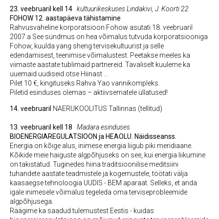
23. veebruaril kell 14
kultuurikeskuses Lindakivi, J. Koorti 22
FOHOW 12. aastapäeva tähistamine
Rahvusvaheline korporatsioon Fohow asutati 18. veebruaril
2007.a See sündmus on hea võimalus tutvuda korporatsiooniga
Fohow, kuulda yang sheng tervisekultuurist ja selle
edendamisest, teenimise võimalustest. Peetakse meeles ka
viimaste aastate tublimaid partnereid. Tavaliselt kuuleme ka
uuemaid uudiseid otse Hiinast ...
Pilet 10 €, kingituseks Rahva Yao vannikompleks.
Piletid esinduses olemas – aktiivsematele üllatused!
14. veebruaril
NAERUKOOLITUS Tallinnas (tellitud)
13. veebruaril kell 18
Madara esinduses
BIOENERGIAREGULATSIOON ja HEAOLU. Näidisseanss.
Energia on kõige alus, inimese energia liigub piki meridiaane.
Kõikide meie haiguste algpõhjuseks on see, kui energia liikumine
on takistatud. Tuginedes hiina traditsioonilise meditsiini
tuhandete aastate teadmistele ja kogemustele, töötati välja
kaasaegse tehnoloogia UUDIS - BEM aparaat. Selleks, et anda
igale inimesele võimalus tegeleda oma terviseprobleemide
algpõhjusega.
Räägime ka saadud tulemustest Eestis - kuidas