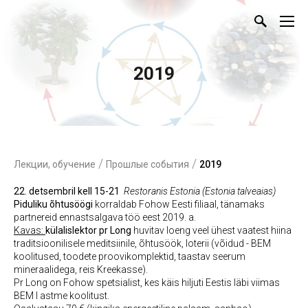
2019
/
/
Лекции, обучение
Прошлые события
2019
22. detsembril kell 15-21
Restoranis Estonia (Estonia talveaias)
Piduliku õhtusöögi
korraldab Fohow Eesti filiaal, tänamaks
partnereid ennastsalgava töö eest 2019. a.
Kavas:
külalislektor pr Long
huvitav loeng veel ühest vaatest hiina
traditsioonilisele meditsiinile, õhtusöök, loterii (võidud - BEM
koolitused, toodete proovikomplektid, taastav seerum
mineraalidega, reis Kreekasse).
Pr Long on Fohow spetsialist, kes käis hiljuti Eestis läbi viimas
BEM I astme koolitust.