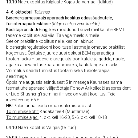
10.10
Naerukoolitus Kilplaste Kojas Järvamaal (tellitud)
4.-6. oktoobril
Tallinnas
Bioenergiamassaaži aparaadi koolitus edasijõudnutele,
füsioteraapia kesktase
(tõlge eesti ja vene keelde)
Koolitaja on dr Ji Ping
, kes möödunud suvel meil ka ühe BEM I
taseme koolituse läbi viis. Ta väga meeldis meile.
See on praktiline koolitus neile, kes on läbinud
bioenergiaregulatsiooni koolituse I astme ja omavad praktilist
kogemust. Õpitakse juurde uusi oskusi BEM aparaadiga
töötamiseks – bioenergiaregulatsioon kätele, jalgadele, näole,
aga ka ainevahetuse parandamiseks, kaalu langetamiseks.
Võimalus saada tunnistus töötamiseks füsioteraapia
seadmega.
Õppisime augustis esindusest 5 inimesega Kaunases sama
teemat ühe aparaadi väljatöötaja Fohow Ärikolledži asepresident
dr Liao Shusheng’i seminaril – see on väärt koolitus! Teie
investeering: 65 €.
NB!
Palun anna teada oma osalemissoovist.
Toimumise koht:
Kadaka tee 4 (Mustamäe)
Toimumise ajad:
4. okt. kell 16-20, 5.-6. okt. kell 10-18
04.10
Naerukoolitus Valgas (tellitud)
26.09
Tervisekoolitus ja naerukoolitus Haapsalus (tellitud)