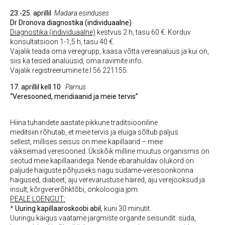
23.-25. aprillil
Madara esinduses
Dr Dronova diagnostika (individuaalne)
Diagnostika (individuaalne)
kestvus 2 h, tasu 60 €. Korduv
konsultatsioon 1-1,5 h, tasu 40 €.
Vajalik teada oma veregrupp, kaasa võtta vereanalüüs ja kui on,
siis ka teised analüüsid, oma ravimite info.
Vajalik registreerumine te.l 56 221155.
17. aprillil kell 10
Pärnus
“Veresooned, meridiaanid ja meie tervis”
Hiina tuhandete aastate pikkune traditsiooniline
meditsiin rõhutab, et meie tervis ja eluiga sõltub paljus
sellest, millises seisus on meie kapillaarid – meie
väikseimad veresooned. Ükskõik milline muutus organismis on
seotud meie kapillaaridega. Nende ebarahuldav olukord on
paljude haiguste põhjuseks nagu südame-veresoonkonna
haigused, diabeet, aju verevarustuse häired, aju verejooksud ja
insult, kõrgvererõhktõbi, onkoloogia jpm.
PEALE LOENGUT:
*
Uuring kapillaaroskoobi abil
, kuni 30 minutit.
Uuringu käigus vaatame järgmiste organite seisundit: süda,