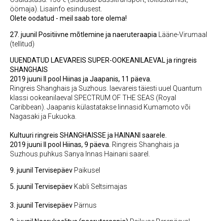
öömaja). Lisainfo esindusest.
Olete oodatud - meil saab tore olema!
27. juunil
Positiivne mõtlemine ja naeruteraapia
Lääne-Virumaal
(tellitud)
UUENDATUD LAEVAREIS SUPER-OOKEANILAEVAL ja ringreis
SHANGHAIS
2019 juuni II pool Hiinas ja Jaapanis, 11 päeva.
Ringreis Shanghais ja Suzhous. laevareis täiesti uuel Quantum
klassi ookeanilaeval SPECTRUM OF THE SEAS (Royal
Caribbean). Jaapanis külastatakse linnasid Kumamoto või
Nagasaki ja Fukuoka.
Kultuuri ringreis SHANGHAISSE ja HAINANI saarele.
2019 juuni II pool Hiinas, 9 päeva.
Ringreis Shanghais ja
Suzhous.puhkus Sanya lnnas Hainani saarel.
9. juunil Tervisepäev
Paikusel
5. juunil
Tervisepäev
Kabli Seltsimajas
3. juunil
Tervisepäev
Pärnus