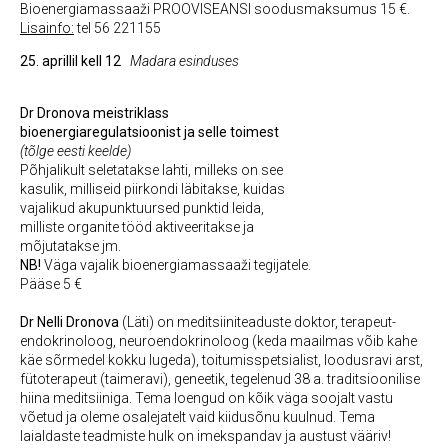
Bioenergiamassaaži PROOVISEANSI soodusmaksumus 15 €.
Lisainfo:
tel 56 221155
25. aprillil kell 12
Madara esinduses
Dr Dronova meistriklass
bioenergiaregulatsioonist ja selle toimest
(tõlge eesti keelde)
Põhjalikult seletatakse lahti, milleks on see
kasulik, milliseid piirkondi läbitakse, kuidas
vajalikud akupunktuursed punktid leida,
milliste organite tööd aktiveeritakse ja
mõjutatakse jm.
NB!
Väga vajalik bioenergiamassaaži tegijatele.
Pääse 5 €
Dr Nelli Dronova
(Läti) on meditsiiniteaduste doktor, terapeut-
endokrinoloog, neuroendokrinoloog (keda maailmas võib kahe
käe sõrmedel kokku lugeda), toitumisspetsialist, loodusravi arst,
fütoterapeut (taimeravi), geneetik, tegelenud 38 a. traditsioonilise
hiina meditsiiniga. Tema loengud on kõik väga soojalt vastu
võetud ja oleme osalejatelt vaid kiidusõnu kuulnud. Tema
laialdaste teadmiste hulk on imekspandav ja austust vääriv!