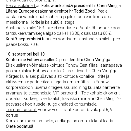
on ka väga hea promo jpm.
Peo aukülalised
on
Fohow ärikolledži president hr Chen Ming
ja
Lääne-Euroopa osakonna direktor hr Toddi Zoddi.
Peale
aastapäevapidu saate suhelda ja pildistada end koos oma
meeskonna, liidrite ja ka aukülalistega!
Aastapäeva pilet 15 €, piletid esinduses. Pidulik õhtusöök koos
tantsukeerutamisega algab ca kell 18.30, osalustasu 60 €.
Kuni 9. septembrini t
asudes soodsam - aastapäeva pilet + peo
pääse kokku 70 €.
18. septembril kell 18
Kohtumine Fohow ärikolledži presidendi hr Chen Ming’iga
Eksklusiivne võimaluse kohtuda Fohow Eesti filiaali aastapäeva
peo aukülalise Fohow ärikolledži presidendi hr. Chen Ming’iga.
Kõrged külalised püüavad alati kohtuda kohalike liidrite ja
aktiivsemate partneritega, jagada oma mõtteid ja Fohow
korporatsiooni uuemaid tegevussuundi ning kuulata partnerite
arvamusi ja ettepanekuid. VIP-partnerid – Teie kohalolek on eriti
oodatud! Kui keegi veel kaalub, kas ikka minna hr Chen Ming’i 2-
päevasele koolitusele - tulge kindlasti kohtumisele.
Toimumise koht:
Fohow Eesti filiaali kontor Rävala pst 6, V
korrus
Korraldamise sujumiseks, andke palun oma tulekust teada.
Olete oodatud!