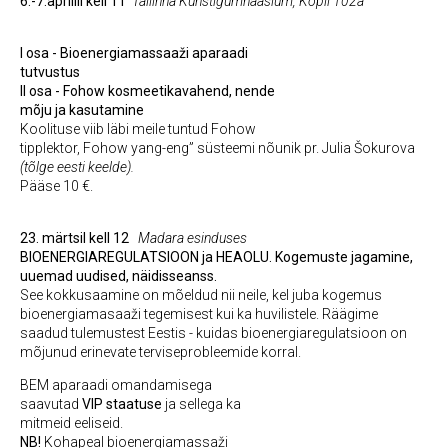
6.-7.aprillil kell 11
Tallinna Kunstigümnaasium, Kopli 102a
I osa - Bioenergiamassaaži aparaadi
tutvustus
II osa - Fohow kosmeetikavahend, nende
mõju ja kasutamine
Koolituse viib läbi meile tuntud Fohow
tipplektor, Fohow yang-eng” süsteemi nõunik pr. Julia Šokurova
(tõlge eesti keelde).
Pääse 10 €.
23. märtsil kell 12
Madara esinduses
BIOENERGIAREGULATSIOON ja HEAOLU.
Kogemuste jagamine,
uuemad uudised, näidisseanss.
See kokkusaamine on mõeldud nii neile, kel juba kogemus
bioenergiamasaaži tegemisest kui ka huvilistele. Räägime
saadud tulemustest Eestis - kuidas bioenergiaregulatsioon on
mõjunud erinevate terviseprobleemide korral.
BEM aparaadi omandamisega
saavutad
VIP
staatuse
ja sellega ka
mitmeid eeliseid.
NB!
Kohapeal bioenergiamassaži