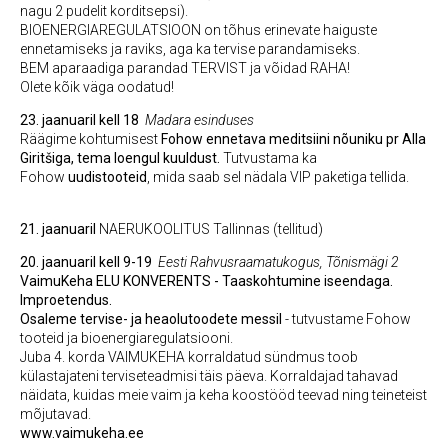
nagu 2 pudelit korditsepsi).
BIOENERGIAREGULATSIOON on tõhus erinevate haiguste
ennetamiseks ja raviks, aga ka tervise parandamiseks.
BEM aparaadiga parandad TERVIST ja võidad RAHA!
Olete kõik väga oodatud!
23. jaanuaril kell 18
Madara esinduses
Räägime kohtumisest
Fohow ennetava meditsiini nõuniku pr Alla
Giritšiga, tema loengul kuuldust.
Tutvustama ka
Fohow
uudistooteid
, mida saab sel nädala VIP paketiga tellida.
21. jaanuaril
NAERUKOOLITUS Tallinnas (tellitud)
20. jaanuaril kell 9-19
Eesti Rahvusraamatukogus, Tõnismägi 2
VaimuKeha ELU KONVERENTS - Taaskohtumine iseendaga.
Improetendus.
Osaleme tervise- ja heaolutoodete messil
- tutvustame Fohow
tooteid ja bioenergiaregulatsiooni.
Juba 4. korda VAIMUKEHA korraldatud sündmus toob
külastajateni terviseteadmisi täis päeva. Korraldajad tahavad
näidata, kuidas meie vaim ja keha koostööd teevad ning teineteist
mõjutavad.
www.vaimukeha.ee