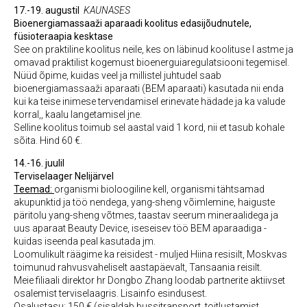
17.-19. augustil
KAUNASES
Bioenergiamassaaži aparaadi koolitus edasijõudnutele,
füsioteraapia kesktase
See on praktiline koolitus neile, kes on läbinud koolituse I astme ja
omavad praktilist kogemust bioenerguiaregulatsiooni tegemisel.
Nüüd õpime, kuidas veel ja millistel juhtudel saab
bioenergiamassaaži aparaati (BEM aparaati) kasutada nii enda
kui ka teise inimese tervendamisel erinevate hädade ja ka valude
korral,, kaalu langetamisel jne.
Selline koolitus toimub sel aastal vaid 1 kord, nii et tasub kohale
sõita. Hind 60 €.
14.-16. juulil
Terviselaager Nelijärvel
Teemad:
organismi bioloogiline kell, organismi tähtsamad
akupunktid ja töö nendega, yang-sheng võimlemine, haiguste
päritolu yang-sheng võtmes, taastav seerum mineraalidega ja
uus aparaat Beauty Device, iseseisev töö BEM aparaadiga -
kuidas iseenda peal kasutada jm.
Loomulikult räägime ka reisidest - muljed Hiina resisilt, Moskvas
toimunud rahvusvaheliselt aastapäevalt, Tansaania reisilt.
Meie filiaali direktor hr Dongbo Zhang loodab partnerite aktiivset
osalemist terviselaagris. Lisainfo esindusest.
Osalustasu: 150 € (sisaldab bussitransport, toitlustamist,