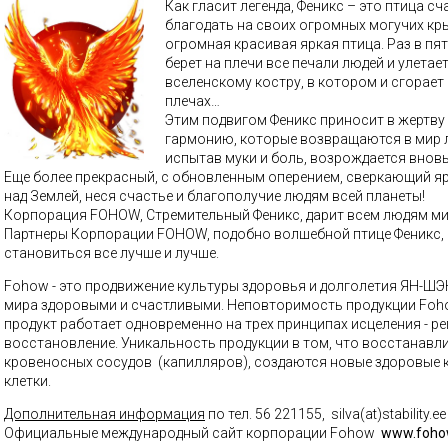
Как гласит легенда, Феникс – это птица сч
благодать на своих огромных могучих кры
огромная красивая яркая птица. Раз в пят
берет на плечи все печали людей и улетае
вселенскому костру, в котором и сгорает
плечах…
Этим подвигом Феникс приносит в жертву 
гармонию, которые возвращаются в мир лю
испытав муки и боль, возрождается вновь
Еще более прекрасный, с обновленным оперением, сверкающий я
над Землей, неся счастье и благополучие людям всей планеты!
Корпорация FOHOW, Стремительный Феникс, дарит всем людям мир
Партнеры Корпорации FOHOW, подобно волшебной птице Феникс, 
становиться все лучше и лучше.
Fohow - это продвижение культуры здоровья и долголетия
ЯН-ШЭ
мира здоровыми и счастливыми.
Неповторимость продукции Foho
продукт работает одновременно на трех принципах исцеления - ре
восстановление. Уникальность продукции в том, что
восстанавл
кровеносных сосудов (капилляров), создаются новые здоровые 
клетки.
Дополнительная информация
по тел. 56 221155, silva(at)stability.ee 
Официальные международный сайт корпорации Fohow
www.foho