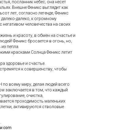
астья, посланник небес; она несет
льях. Внешне Феникс выглядит как
ьсот лет, согласно легенде, Феникс
т далеко-далеко, к огромному
 с негативом человечества на своих
жизнь и красоту, в обмен на счастье и
дей! Феникс бросается в огонь, но,
 из пепла.
ркими красками Солнца Феникс летит
а здоровье и счастье.
стремятся к совершенству, чтобы
Н
по всему миру, делая людей всего
w заключается в том, что каждый
гулирование, очистка,
ивается
проходимость м
аленьких
клетки, активируются стволовые
.
w.com