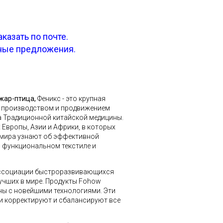
азать по почте.
тные предложения.
жар-птица,
Феникс - это крупная
, производством и продвижением
а Традиционной китайской медицины.
 Европы, Азии и Африки, в которых
 мира узнают об эффективной
, функциональном текстиле и
 ассоциации быстроразвивающихся
лучших в мире. Продукты Fohow
ы с новейшими технологиями. Эти
и корректируют и сбалансируют все