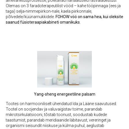
ainevahetusprotsesse, põletavad nahaaluseid rasvaladestusi.
Olemas on 3 faradoterapeutilist vööd – kahe tööpinnaga (ees ja
taga) selja-nimmepiirkon-nale, kaela piirkonnale,
põlvedele/küünarnukkidele.
FOHOW vöö on sama hea, kui oleksite
saanud füsioteraapiakabineti omanikuks.
Yang-sheng energeetiline palsam
Tootes on harmooniliselt ühendatud Ida ja Lääne saavutused.
Tootel on soojendav ja valuvaigistav toime, parandab
mikrotsirkulatsiooni, tõstab toonust, soodustab kudede
taastumist, parandab meridiaanide läbitavust, vereringet ja
organismi seisundit niiskuse ja külma puhul, aeglustab