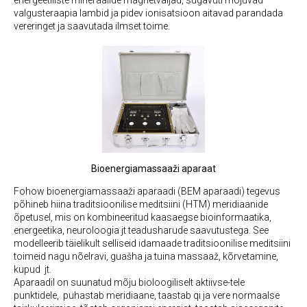
energeetiliste mineraalide magnetväljad, sügavuti mõjuvad
valgusteraapia lambid ja pidev ionisatsioon aitavad parandada
vereringet ja saavutada ilmset toime.
Bioenergiamassaaži aparaat
Fohow bioenergiamassaaži aparaadi (BEM aparaadi) tegevus
põhineb hiina traditsioonilise meditsiini (HTM) meridiaanide
õpetusel, mis on kombineeritud kaasaegse bioinformaatika,
energeetika, neuroloogia jt teadusharude saavutustega. See
modelleerib täielikult selliseid idamaade traditsioonilise meditsiini
toimeid nagu nõelravi, guašha ja tuina massaaž, kõrvetamine,
kupud jt.
Aparaadil on suunatud mõju bioloogiliselt aktiivse-tele
punktidele, puhastab meridiaane, taastab qi ja vere normaalse