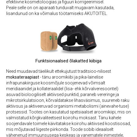
efektiivne kosmetoloogias ja figuuri korrigeerimisel.
Peale selle on on aparaati tunduvalt mugavam kasutada,
lisandunud on ka võimalus töötamiseks AKUTOITEL.
Funktsionaalsed õlakatted kiibiga
Need muudavad täeilikult ettekujutust traditsioo-nilisest
moksateraapiast
- tänu aroomikiibi ja pika-lainelise
infrapunakiirguse koosmõjule soojenevad võimsalt
meridiaanidel ja kollateraalidel (lisa- ehk kõrvalveresoontel)
asuvad bioloogiliselt aktiivsed punktid, paraneb vereringe ja
mikrotsirkulatsioon, kõrvaldatakse lihasväsimus, suureneb raku
aktiivsus ja aktiveeruvad organismi metabolismi (ainevahe-tuse)
protsessid. Tootes on kasutatud spetsiaalset aroomikiipi, mis on
valmistatud kõrgkvaliteetsest koirohu moksast. Tänu kahele
soojendavale toimele käivitatakse koirohu aktiivsed koostisosad,
mis mõjutavad liigeste piirkonda. Toode sobib ideaalselt
vähenenud immuunsusega keskeas ja vanematele inimestele,