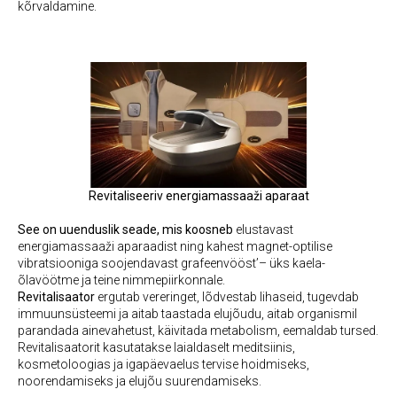
kõrvaldamine.
Revitaliseeriv energiamassaaži aparaat
See on uuenduslik seade, mis koosneb
elustavast
energiamassaaži aparaadist ning kahest magnet-optilise
vibratsiooniga soojendavast grafeenvööst’– üks kaela-
õlavöötme ja teine nimmepiirkonnale.
Revitalisaator
ergutab vereringet, lõdvestab lihaseid, tugevdab
immuunsüsteemi ja aitab taastada elujõudu, aitab organismil
parandada ainevahetust, käivitada metabolism, eemaldab tursed.
Revitalisaatorit kasutatakse laialdaselt meditsiinis,
kosmetoloogias ja igapäevaelus tervise hoidmiseks,
noorendamiseks ja elujõu suurendamiseks.