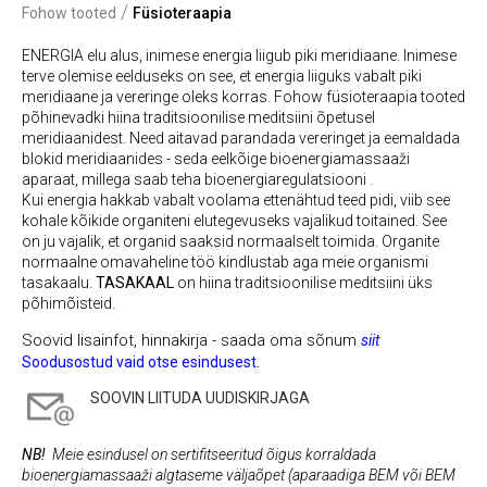
/
Fohow tooted
Füsioteraapia
ENERGIA elu alus, inimese energia liigub piki meridiaane. Inimese
terve olemise eelduseks on see, et energia liiguks vabalt piki
meridiaane ja vereringe oleks korras. Fohow füsioteraapia tooted
põhinevadki hiina traditsioonilise meditsiini õpetusel
meridiaanidest. Need aitavad parandada vereringet ja eemaldada
blokid meridiaanides - seda eelkõige bioenergiamassaaži
aparaat, millega saab teha bioenergiaregulatsiooni .
Kui energia hakkab vabalt voolama ettenähtud teed pidi, viib see
kohale kõikide organiteni elutegevuseks vajalikud toitained. See
on ju vajalik, et organid saaksid
normaalselt toimida.
Organite
normaalne omavaheline töö kindlustab aga meie organismi
tasakaalu.
TASAKAAL
on hiina traditsioonilise meditsiini üks
põhimõisteid.
Soovid lisainfot, hinnakirja - saada oma sõnum
siit
Soodusostud vaid otse esindusest.
SOOVIN LIITUDA UUDISKIRJAGA
NB!
Meie esindusel on sertifitseeritud õigus korraldada
bioenergiamassaaži algtaseme väljaõpet (aparaadiga BEM või BEM