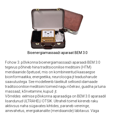
Bioenergiamassaaži aparaat BEM 3.0
Fohow 3. põlvkonna bioenergiamassaaži aparaadi BEM 3.0
tegevus põhineb hiina traditsioonilise meditsiini (HTM)
meridiaanide õpetusel, mis on kombineeritud kaasaegse
bioinformaatika, energeetika, neuroloogia jt teadusharude
saavutustega. See modelleerib täielikult selliseid idamaade
traditsioonilise meditsiini toimeid nagu nõelravi, guašha ja tuina
massaaž, kõrvetamine, kupud jt.
Võrreldes eelmise põlvkonna aparaadiga on BEM 3.0 aparaadil
lisandunud ULTRAHELI OTSIK. Ultraheli toimel kiireneb raku
aktiivsus naha sügavates kihtides, paraneb vereringe,
ainevahetus, energiakanalite (meridiaanide) läbitavus. Väga