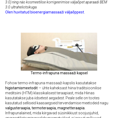
3.0) ning näo kosmeetilise korrigeerimise väljaõpet aparaadi BEM
3.0 ultraheliotsikuga.
Olen huvitatud bioenergiamassaaži väljaõppest.
Termo-infrapuna massaaži kapsel
Fohow termo-infrapuna massaaži kapslis kasutatakse
higistamismeetodit
— ühte kaheksast hiina traditsioonilise
meditsiini (HTM) klassikalisest teraapiast, mida Hiinas
kasutatakse juba iidsetest aegadest. Peale selle on tootes
kasutatud selliseid kaasaegseid tervendamise meetodeid nagu
val
gusteraapia, termoteraapia, magnetteraapia.
Infrapunalained, mida kiirgavad süsinikkiust soojusjuhid,