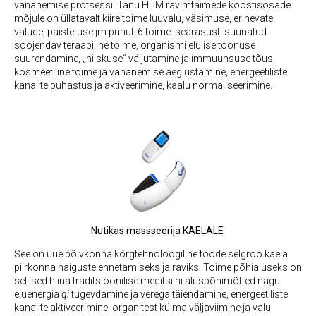
vananemise protsessi. Tänu HTM ravimtaimede koostisosade
mõjule on üllatavalt kiire toime luuvalu, väsimuse, erinevate
valude, paistetuse jm puhul. 6 toime iseärasust: suunatud
soojendav teraapiline toime, organismi elulise toonuse
suurendamine, „niiskuse“ väljutamine ja immuunsuse tõus,
kosmeetiline toime ja vananemise aeglustamine, energeetiliste
kanalite puhastus ja aktiveerimine, kaalu normaliseerimine.
Nutikas massseerija KAELALE
See on uue põlvkonna kõrgtehnoloogiline toode selgroo kaela
piirkonna haiguste ennetamiseks ja raviks. Toime põhialuseks on
sellised hiina traditsioonilise meditsiini aluspõhimõtted nagu
eluenergia
qi
tugevdamine ja verega täiendamine, energeetiliste
kanalite aktiveerimine, organitest külma väljaviimine ja valu