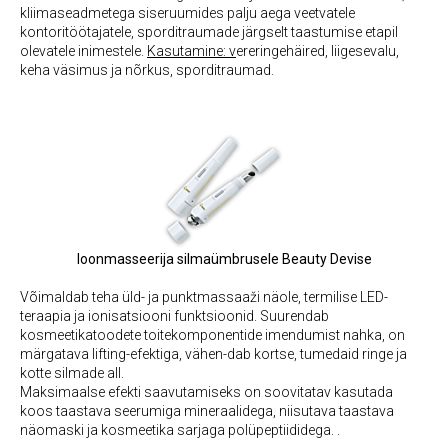
kliimaseadmetega siseruumides palju aega veetvatele
kontoritöötajatele, sporditraumade järgselt taastumise etapil
olevatele inimestele.
Kasutamine: v
ereringehäired, liigesevalu,
keha väsimus ja nõrkus, sporditraumad.
Ioonmasseerija silmaümbrusele Beauty Devise
Võimaldab teha üld- ja punktmassaaži näole, termilise LED-
teraapia ja ionisatsiooni funktsioonid. Suurendab
kosmeetikatoodete toitekomponentide imendumist nahka, on
märgatava lifting-efektiga, vähen-dab kortse, tumedaid ringe ja
kotte silmade all.
Maksimaalse efekti saavutamiseks on soovitatav kasutada
koos taastava seerumiga mineraalidega, niisutava taastava
näomaski ja kosmeetika sarjaga polüpeptiididega. .