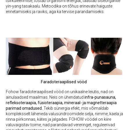
tsirkuleerimise, tõstab organismi energiat, taastab siseorganite
yin-yang tasakaalu. Metoodika on tõhus erinevate haiguste
ennetamiseks ja raviks, aga ka tervise parandamiseks.
Faradoteraapilised vööd
Fohow faradoteraapilised vööd on unikaalne leiutis, nad on
ainulaadsed maailmas. Neis on ühendatud
infra-punasauna,
refleksoteraapia, füsioteraapia, mineraal- ja magnetteraapia
parimad omadused.
Tekib sünergia efekt, mis võimaldab
kompleksselt läheneda valusündroomidele selja, nimme, kaela ja
rinna piirkonnas, kätes ja jalgades. FOHOW vöödel on kiire
valuvaigistav toime, nad parandavad vereringet, reguleerivad