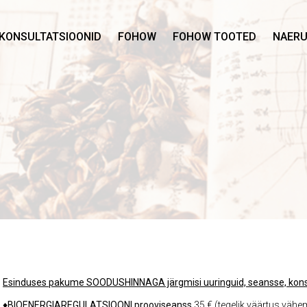
KONSULTATSIOONID
FOHOW
FOHOW TOOTED
NAERU
Esinduses pakume SOODUSHINNAGA järgmisi uuringuid, seansse, kons
♦
BIOENERGIAREGULATSIOONI prooviseanss
35 € (tegelik väärtus vähe