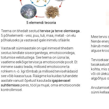
5 elemendi teooria
Teema on tihedalt seotud
tervise ja terve olemisega
.
5 põhielementi - vesi, puu, tuli, maa, metall - on elu
Meie tervis 
põhialuseks ja vastavad igale inimelu sfäärile.
Nende ener
häirub meie
Vastavalt sünniaastale on igal inimesel tihedam
alguse kroon
seotus kindlate siseorganitega, emotsioonidega,
toitumise eelistustega. See teema on üsna lai,
Tervisekaar
vaatleme eelkõige tervise ja emotsioonide poolt. Et
tasakaalust
inimene saaks teada, milliseid emotsioone ta
kohta, mis s
rohkem n.-ö. ligi tõmbab ja milliseid tervisehädasid
või oli ülek
see võib kaasa tuua.
Räägime ka kuidas tuhandete
algpõhjus 
aastate vanust õpetust kasutada
igapäevasel
suhtlemises
peres, tööl ja mujal, oma emotsioonide
Arvutamisek
kontrollimisel.
sünni kella