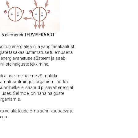
5 elemendi TERVISEKAART
sõltub energiate yin ja yang tasakaalust.
giate tasakaalustamatuse tulemusena
 energiavahetuse süsteem ja saab
iliste haiguste tekkimine.
di alusel me näeme võimalikku
amatuse ilmingut, organismi nõrka
ünnihetkel ei saanud piisavalt energiat
ülluses. Sel moel on näha haiguste
organismis.
s vajalik teada oma sünnikuupäeva ja
aega.