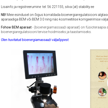
Lisainfo ja registreerumine tel. 56 221155, silva (at) stability.ee
NB!
Meie esindusel on õigus korraldada bioenergiaregulatsiooni algta
aparaadiga BEM või BEM 3.0 ning näo kosmeetilise korrigeerimise välja
Fohow BEM aparaat
- (bioenergiamassaaži aparaat) on füsioteraapia a
bioenergiaregulatsiooni tervise hoidmiseks ja taastamiseks.
Olen huvitatud bioenergiamassaaži väljaõppest.