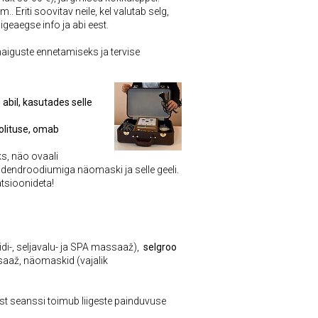
Eriti soovitav neile, kel valutab selg,
õigeaegse info ja abi eest.
guste ennetamiseks ja tervise
bil, kasutades selle
oolituse, omab
s, näo ovaali
sdendroodiumiga näomaski ja selle geeli.
atsioonideta!
uliidi-, seljavalu- ja SPA massaaž),
selgroo
až, näomaskid (vajalik
ast seanssi toimub liigeste painduvuse