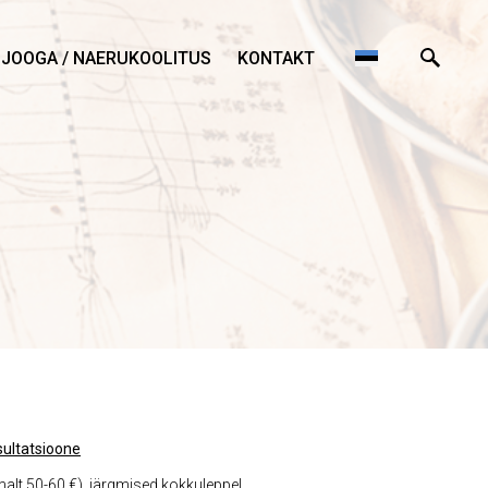
JOOGA / NAERUKOOLITUS
KONTAKT
ultatsioone
malt 50-60 €), järgmised kokkuleppel.