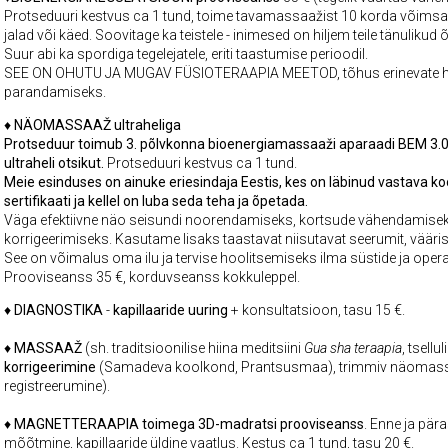
Protseduuri kestvus ca 1 tund, toime tavamassaažist 10 korda võimsam.. 
jalad või käed. Soovitage ka teistele - inimesed on hiljem teile tänulikud 
Suur abi ka spordiga tegelejatele, eriti taastumise perioodil.
SEE ON OHUTU JA MUGAV FÜSIOTERAAPIA MEETOD, tõhus erinevate hai
parandamiseks.
♦
NÄOMASSAAŽ ultraheliga
Protseduur toimub 3. põlvkonna bioenergiamassaaži aparaadi BEM 3.0 a
ultraheli otsikut
.
Protseduuri kestvus ca 1 tund.
Meie esinduses on ainuke eriesindaja Eestis, kes on läbinud vastava k
sertifikaati ja kellel on luba seda teha ja õpetada.
Väga efektiivne näo seisundi noorendamiseks, kortsude vähendamisek
korrigeerimiseks. Kasutame lisaks taastavat niisutavat seerumit, vääri
See on võimalus oma ilu ja tervise hoolitsemiseks ilma süstide ja oper
Prooviseanss 35 €, korduvseanss kokkuleppel.
♦
DIAGNOSTIKA
-
kapillaaride uuring
+ konsultatsioon, tasu 15 €.
♦
MASSAAŽ
(sh. traditsioonilise hiina meditsiini
Gua sha teraapia
, tsell
korrigeerimine
(Samadeva koolkond, Prantsusmaa), trimmiv näomassa
registreerumine).
♦
MAGNETTERAAPIA toimega 3D-madratsi
prooviseanss
. Enne ja pär
mõõtmine, kapillaaride üldine vaatlus. Kestus ca 1 tund, tasu 20 €.