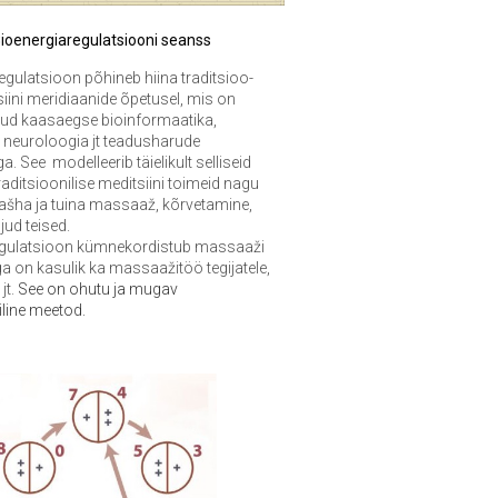
B
ioenergiaregulatsiooni seanss
regulatsioon põhineb
hiina traditsioo-
siini meridiaanide õpetusel, mis on
ud kaasaegse bioinformaatika,
, neuroloogia jt teadusharude
. See modelleerib täielikult selliseid
aditsioonilise meditsiini toimeid nagu
uašha ja tuina massaaž, kõrvetamine,
jud teised.
egulatsioon kümnekordistub massaaži
ga on kasulik ka massaažitöö tegijatele,
jt.
S
ee on ohutu ja mugav
iline meetod.