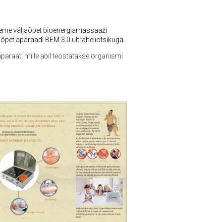
seme väljaõpet bioenergiamassaaži
õpet aparaadi BEM 3.0 ultraheliotsikuga.
paraat, mille abil teostatakse organismi