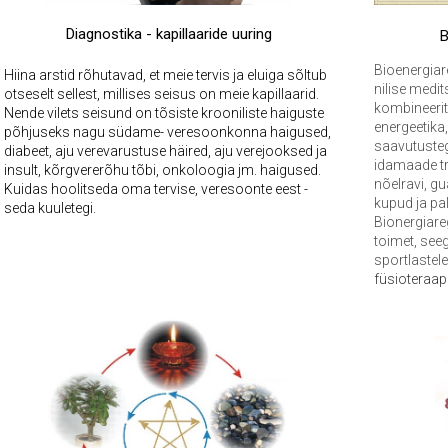
Diagnostika - kapillaaride uuring
Bioenergia
Hiina arstid rõhutavad, et meie tervis ja eluiga sõltub
nilise medit
otseselt sellest, millises seisus on meie kapillaarid.
kombineerit
Nende vilets seisund on tõsiste krooniliste haiguste
energeetika
põhjuseks nagu südame- veresoonkonna haigused,
saavutustega
diabeet, aju verevarustuse häired, aju verejooksed ja
idamaade tr
insult, kõrgvererõhu tõbi, onkoloogia jm. haigused.
nõelravi, g
Kuidas hoolitseda oma tervise, veresoonte eest -
kupud ja pal
seda kuuletegi.
Bionergiar
toimet, see
sportlastele 
füsioteraap