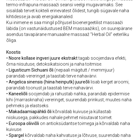
termo-infrapuna massaaži seansi veelgi mugavamaks. See
sisaldab tervet kokteili erinevatest õlidest, tungib sügavale naha
kihtidesse ja avab energiakanaleid.
Kui inimene ei saa mingil põhjusel bioenergeetilist massaaži
läbida (on vastunäidustused BEM massaažiks), on suurepärane
asendus tavapärane manuaalne massaaž "Herbal Oil" eeterliku
õliga.
Koostis
•
Noore kollase ingveri juure ekstrakt
tagab soojendava efekti,
õrna niisutuse, detoksikatsiooni ja naha toitmise.
•
Ligusticum Sichuani õli
(nepaali mägitutt / memmjuur)
parandab vereringet ja taastab terve nahavärvi.
•
Angelica sinensis (hiina heinputk) juureõli
lisab kerget aroomi,
parandab toonust ja taastab terve nahavärvi.
•
Kaneeliõli
soojendab ja rahustab nahka, parandab epidermise
kihi (marrasknaha) vereringet, suurendab prinkust, muutes naha
pehmeks ja elastseks.
•
Makadaamiapähkli õli
kõrvaldab kuivuse ja küllastab
niiskusega, pakkudes nahale pehmet niisutavat toimet.
• Euroopa oliiviõli
on antioksüdantse toimega ja kõrvaldab naha
kuivuse.
•
Spargel
kõrvaldab naha kahvatuse ja lõtvuse, suurendab naha