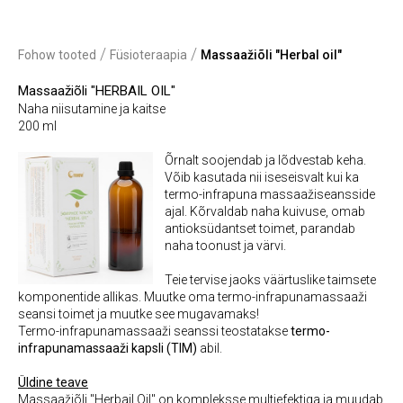
/
/
Fohow tooted
Füsioteraapia
Massaažiõli "Herbal oil"
Massaažiõli "HERBAIL OIL"
Naha niisutamine ja kaitse
200 ml
Õrnalt soojendab ja lõdvestab keha.
Võib kasutada nii iseseisvalt kui ka
termo-infrapuna massaažiseansside
ajal. Kõrvaldab naha kuivuse, omab
antioksüdantset toimet, parandab
naha toonust ja värvi.
Teie tervise jaoks väärtuslike taimsete
komponentide allikas. Muutke oma termo-infrapunamassaaži
seansi toimet ja muutke see mugavamaks!
Termo-infrapunamassaaži seanssi teostatakse
termo-
infrapunamassaaži kapsli (TIM)
abil.
Üldine teave
Massaažiõli "Herbail Oil" on kompleksse multiefektiga ja muudab