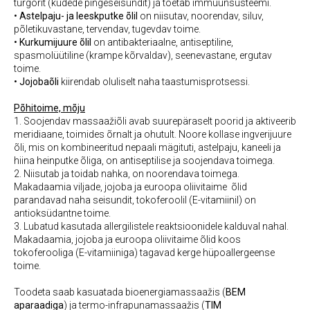
turgorit (kudede pingeseisundit) ja toetab immuunsüsteemi.
•
Astelpaju- ja leeskputke õlil
on niisutav, noorendav, siluv,
põletikuvastane, tervendav, tugevdav toime.
•
Kurkumijuure õlil
on antibakteriaalne, antiseptiline,
spasmolüütiline (krampe kõrvaldav), seenevastane, ergutav
toime.
•
Jojobaõli
kiirendab oluliselt naha taastumisprotsessi.
Põhitoime, mõju
1. Soojendav massaažiõli avab suurepäraselt poorid ja aktiveerib
meridiaane, toimides õrnalt ja ohutult. Noore kollase ingverijuure
õli, mis on kombineeritud nepaali mägituti, astelpaju, kaneeli ja
hiina heinputke õliga, on antiseptilise ja soojendava toimega.
2. Niisutab ja toidab nahka, on noorendava toimega.
Makadaamia viljade, jojoba ja euroopa oliivitaime õlid
parandavad naha seisundit, tokoferoolil (E-vitamiinil) on
antioksüdantne toime.
3. Lubatud kasutada allergilistele reaktsioonidele kalduval nahal.
Makadaamia, jojoba ja euroopa oliivitaime õlid koos
tokoferooliga (E-vitamiiniga) tagavad kerge hüpoallergeense
toime.
Toodeta saab kasuatada bioenergiamassaažis (
BEM
aparaadiga
) ja termo-infrapunamassaažis (
TIM