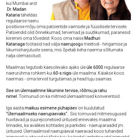
kui Mumbai arst
Dr. Madan
Kataria
täheldas
regulaarse naeru
positiivse mõju oma patsientide vaimsele ja füüsilisele tervisele.
Patsiendid olid õnnelikumad, tervemad ja suutlikumad, paranesid
kiiremini oma tõvedest. Koos oma naise
Madhuri
Katariaga
töötasid nad välja
naerujoog
a meetodi - hingamise ja
liikumisharjutuste seeria, mis õpetab keha naerma sõltumata
nalja olemasolust.
Maailmas tegutseb käesolevaks ajaks üle
üle 6000
regulaarse
naerurühma rohkem kui
60-s riigis
üle maailma. Käiakse koos
naermas - oma tervist turgutamas ja head tuju saamas.
See on
ülemaailmne liikumine tervise, rõõmu ja rahu
nimel.
Toimunud on ka mitmed ülemaailmsed konverentsid.
Iga aasta
maikuu esimene pühapäev
on kuulutatud
"Ülemaailmseks naerupäevaks".
Siis toimuvad mitmesugused
huvitavad ja suurejoonelised üritused erinevates maailma
linnades, ka avalikes kohtades ja parkides - naeruparaadid jm.
üritused. Ülemaailmsel naerupäeval naeravad koos tuhanded