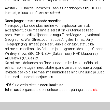
inimesed ja aitavad nii tõsta tuju ka teistel ümbritsevatel inimestel.
Aastal 2000 naeris üheskoos Taanis Copenhagenis
ligi 10 000
inimest
, et luua uus
Guinnessi rekord.
Naerujoogast teiste maade meedias
Naerujooga kui uuendusmeelne kontseptsioon on laialt
aktsepteeritud üle maailma ja sellest on kirjutanud sellised
prestiižsed meediaväljaaanded nagu Time Magazine, National
Geographic, Wall Street Journal, Los Angeles Times, Daily
Telegraph (Inglismaal) jpt. Naeruklubisid on tutvustatud ka
mitmetes maailma televõrkudes ja -programmides nagu Orphan
Winfrey Show, BBC, CNN, ZDF (Saksamaal), NHK (Jaapanis),
ABC News (USA-s) jpt.
Ka mitmeid dokumentaalfilme erinevates keeltes on näidatud
eetris. Taoline tugev meediatähelepanu on aidanud naerujoogat
levitada pea kõigisse maailma nurkadesse ning üha uued ja uued
inimesed ühinevad naerjate perre.
NB!
Kui olete huvitatud
naerukoolituse
tellimisest
organisatsiooni üritusele, saate päringu saata
s
iit
.