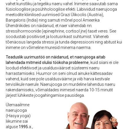
vahet kunstliku ja tegeliku naeru vahel. Inimene saavutab sama
füsioloogilise ja psühholoogilise efekti. Läbiviidud naerujooga
meetodite kliinilised uurimised Grazi Ülikoolis (Austria),
Bangaloris (India) ning samuti mõnel pool Ameerika
Ühendriikides on näidanud, et naer vähendab nn.
stressihormoonide (epinephrine, cortisol jne) taset veres. See
soodustab positiivset ja lootusrikast suhtumist. Väheneb
tõenäosus langeda stressi ja tunda depressiooni ning abitust kui
inimene on võimeline muresid minema naerma.
Teaduslik uurimustöö on näidanud, et naerujooga aitab
lahendada mitmeid olulisi töökoha probleeme
, kuid siiani ei ole
loodud efektiivset ja usaldusväärset süsteemi naeru
harrastamiseks. Huumor on seni olnud ainuke kättesaadav
vahend, kuid see pole usaldusväärne ja viib harva kestvale
tervislikule naerule. Naerujooga on murdeline lahendus naeru
rakendamiseks, võimaldades inimesel naerda 10-15 minutit
järjest lühikeste joogahingamise pausidega.
Ülemaailmne
naerujooga
(Hasya yoga)
liikumine sai
alguse
1995.
a.,