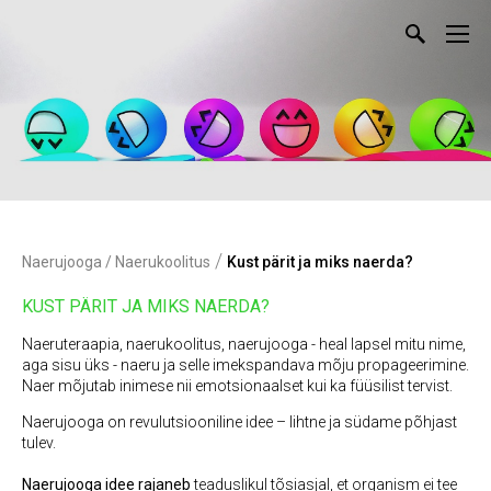
/
Naerujooga / Naerukoolitus
Kust pärit ja miks naerda?
KUST PÄRIT JA MIKS NAERDA?
Naeruteraapia, naerukoolitus, naerujooga - heal lapsel mitu nime,
aga sisu üks - naeru ja selle imekspandava mõju propageerimine.
Naer mõjutab inimese nii emotsionaalset kui ka füüsilist tervist.
Naerujooga on revulutsiooniline idee – lihtne ja südame põhjast
tulev.
Naerujooga idee rajaneb
teaduslikul tõsiasjal, et organism ei tee