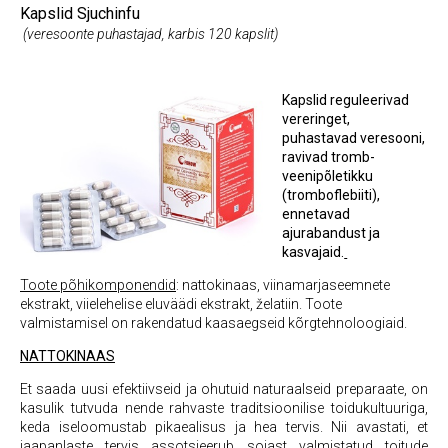
Kapslid
Sjuchinfu
(
veresoonte puhastajad, karbis 120 kapslit)
Kapslid reguleerivad
vereringet,
puhastavad veresooni,
ravivad tromb-
veenipõletikku
(tromboflebiiti),
ennetavad
ajurabandust ja
kasvajaid.
Toote põhikomponendid
: nattokinaas, viinamarjaseemnete
ekstrakt, viielehelise eluväädi ekstrakt, želatiin. Toote
valmistamisel on rakendatud kaasaegseid kõrgtehnoloogiaid.
NATTOKINAAS
Et saada uusi efektiivseid ja ohutuid naturaalseid preparaate, on
kasulik tutvuda nende rahvaste traditsioonilise toidukultuuriga,
keda iseloomustab pikaealisus ja hea tervis. Nii avastati, et
jaapanlaste tervis assotsieerub sojast valmistatud toitude