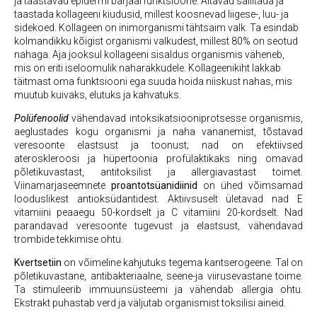
ja taastavad epidermi barjäärfunktsioone. Aitavad säilitada ja
taastada kollageeni kiudusid, millest koosnevad liigese-, luu- ja
sidekoed. Kollageen on inimorganismi tähtsaim valk. Ta esindab
kolmandikku kõigist organismi valkudest, millest 80% on seotud
nahaga. Aja jooksul kollageeni sisaldus organismis väheneb,
mis on eriti iseloomulik naharakkudele. Kollageenikiht lakkab
täitmast oma funktsiooni ega suuda hoida niiskust nahas, mis
muutub kuivaks, elutuks ja kahvatuks.
Polüfenoolid
vähendavad intoksikatsiooniprotsesse organismis,
aeglustades kogu organismi ja naha vananemist, tõstavad
veresoonte elastsust ja toonust; nad on efektiivsed
ateroskleroosi ja hüpertoonia profülaktikaks ning omavad
põletikuvastast, antitoksilist ja allergiavastast toimet.
Viinamarjaseemnete
proantotsüanidiinid
on ühed võimsamad
looduslikest antioksüdantidest. Aktiivsuselt ületavad nad E
vitamiini peaaegu 50-kordselt ja C vitamiini 20-kordselt. Nad
parandavad veresoonte tugevust ja elastsust, vähendavad
trombide tekkimise ohtu.
Kvertsetiin
on võimeline kahjutuks tegema kantserogeene. Tal on
põletikuvastane, antibakteriaalne, seene-ja viirusevastane toime.
Ta stimuleerib immuunsüsteemi ja vähendab allergia ohtu.
Ekstrakt puhastab verd ja väljutab organismist toksilisi aineid.