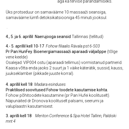
aga ka tervise parandamiseks.
Üks protseduur on samaväärne 10 massaaži seansiga,
samaväärne lümfi detoksikatsiooniga 45 minuti jooksul.
.
4., 5. ja 6. aprillil
Naerujooga seansid
Tallinnas (tellitud)
4.- 5. aprillil kell 10-17
Fohow filiaalis Rävala pst 6-503
Pr Pan HunFey. Bioenergiamassaaži aparaadi väljaõppe
(tõlge
vene keelde)
Osalejad: VIP004 ostu (aparaadi tellimus) vormistanud partnerid.
Kaasa võtta enda jaoks 2 suurt ja 1 väike käterätik, sussid, kauss,
juukseklamber (pikkade juuste korral).
4. aprillil kell 18
Madara esinduses
Praktilised soovitused Fohow toodete kasutamise kohta.
Fohow põhitoodete kasutamine (pr Pan Hufei koolituselt).
Näpunäited dr Dronova koolituselt palsami, seerumi ja
valuplaastri kasutamisest.
3. aprilli kell 18
Meriton Conference & Spa Hotel Tallinn, Paldiski
mnt 4