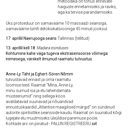
metoodika on tõhus erinevate
haiguste ennetamiseks ja raviks,
aga ka tervise parandamiseks.
Üks protseduur on samaväärne 10 massaaži seansiga,
samaväärne lümfi detoksikatsiooniga 45 minuti jooksul.
17. aprillil
Naerujooga seans
Tallinnas (tellitud)
13. aprillil kell 18
Madara esinduses
Kohtumine kahe väga tugeva ekstrasensoorse võimega
inimesega, värskelt ilmunud raamatu tutvustus.
A
nne-Ly Täht ja Eghert-Sören Nõmm
tutvustavad ennast ja oma raamatu
loomise teed. Raamat "Mina, Anne-Ly,
minu surnud isa ja elu lahendamata
müsteeriumid“ ning sellega koos
avaldatavad suunavad ja nõuandvad
ennustuskaardid „Atlantise maagilised märgid“ on sündinud
autorite spiritistlike seansside kaudu. Raamat on suunatud kõigi
lugejate elu muutmiseks üleüldise paremuse poole.
Kohtade arv on piiratud - PALUN REGISTREERU
siit.