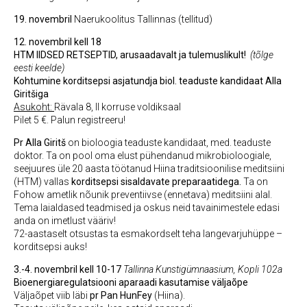
19. novembril
Naerukoolitus Tallinnas (tellitud)
12. novembril kell 18
HTM IIDSED RETSEPTID, arusaadavalt ja tulemuslikult!
(tõlge
eesti keelde)
Kohtumine korditsepsi asjatundja biol. teaduste kandidaat Alla
Giritšiga
Asukoht:
Rävala 8, II korruse voldiksaal
Pilet 5 €. Palun registreeru!
Pr Alla Giritš
on bioloogia teaduste kandidaat, med. teaduste
doktor. Ta on pool oma elust pühendanud mikrobioloogiale,
seejuures üle 20 aasta töötanud Hiina traditsioonilise meditsiini
(HTM) vallas
korditsepsi sisaldavate preparaatidega.
Ta on
Fohow ametlik nõunik preventiivse (ennetava) meditsiini alal.
Tema laialdased teadmised ja oskus neid tavainimestele edasi
anda on imetlust vääriv!
72-aastaselt otsustas ta esmakordselt teha langevarjuhüppe –
korditsepsi auks!
3.-4. novembril kell 10-17
Tallinna Kunstigümnaasium, Kopli 102a
Bioenergiaregulatsiooni aparaadi kasutamise väljaõpe
Väljaõpet viib läbi
pr Pan HunFey
(Hiina).