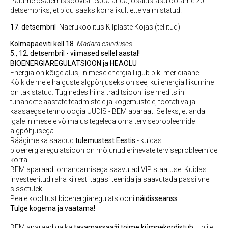
Palume osalemissoovist teada anda, osalustasu ootame 20.
detsembriks, et pidu saaks korralikult ette valmistatud.
17. detsembril
Naerukoolitus Kilplaste Kojas (tellitud)
Kolmapäeviti kell 18
Madara esinduses
5., 12. detsembril - viimased sellel aastal!
BIOENERGIAREGULATSIOON ja HEAOLU
Energia on kõige alus, inimese energia liigub piki meridiaane.
Kõikide meie haiguste algpõhjuseks on see, kui energia liikumine
on takistatud. Tuginedes hiina traditsioonilise meditsiini
tuhandete aastate teadmistele ja kogemustele, töötati välja
kaasaegse tehnoloogia UUDIS - BEM aparaat. Selleks, et anda
igale inimesele võimalus tegeleda oma terviseprobleemide
algpõhjusega.
Räägime ka saadud
tulemustest Eestis
- kuidas
bioenergiaregulatsioon on mõjunud erinevate terviseprobleemide
korral.
BEM aparaadi omandamisega saavutad VIP staatuse. Kuidas
investeeritud raha kiiresti tagasi teenida ja saavutada passiivne
sissetulek.
Peale koolitust bioenergiaregulatsiooni
näidisseanss
.
Tulge kogema ja vaatama!
BEM aparaadiga ka
tavamassaaži toime kümnekordistub
– nii et