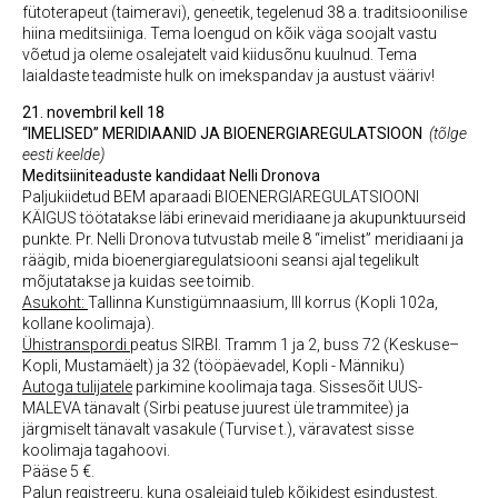
fütoterapeut (taimeravi), geneetik, tegelenud 38 a. traditsioonilise
hiina meditsiiniga. Tema loengud on kõik väga soojalt vastu
võetud ja oleme osalejatelt vaid kiidusõnu kuulnud. Tema
laialdaste teadmiste hulk on imekspandav ja austust vääriv!
21. novembril kell 18
“IMELISED” MERIDIAANID JA BIOENERGIAREGULATSIOON
(tõlge
eesti keelde)
Meditsiiniteaduste kandidaat Nelli Dronova
Paljukiidetud BEM aparaadi BIOENERGIAREGULATSIOONI
KÄIGUS töötatakse läbi erinevaid meridiaane ja akupunktuurseid
punkte. Pr. Nelli Dronova tutvustab meile 8 “imelist” meridiaani ja
räägib, mida bioenergiaregulatsiooni seansi ajal tegelikult
mõjutatakse ja kuidas see toimib.
Asukoht:
Tallinna Kunstigümnaasium, III korrus (Kopli 102a,
kollane koolimaja).
Ühistranspordi
peatus SIRBI. Tramm 1 ja 2, buss 72 (Keskuse–
Kopli, Mustamäelt) ja 32 (tööpäevadel, Kopli - Männiku)
Autoga tulijatele
parkimine koolimaja taga. Sissesõit UUS-
MALEVA tänavalt (Sirbi peatuse juurest üle trammitee) ja
järgmiselt tänavalt vasakule (Turvise t.), väravatest sisse
koolimaja tagahoovi.
Pääse 5 €.
Palun registreeru, kuna osalejaid tuleb kõikidest esindustest.