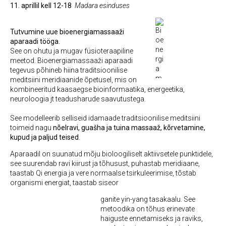
11. aprillil kell 12-18
Madara esinduses
Tutvumine uue bioenergiamassaaži
aparaadi tööga.
See on ohutu ja mugav füsioteraapiline
meetod. Bioenergiamassaaži aparaadi
tegevus põhineb hiina traditsioonilise
meditsiini meridiaanide õpetusel, mis on
kombineeritud kaasaegse bioinformaatika, energeetika,
neuroloogia jt teadusharude saavutustega.
See modelleerib selliseid idamaade traditsioonilise meditsiini
toimeid nagu
nõelravi, guašha ja tuina massaaž, kõrvetamine,
kupud ja paljud teised
.
Aparaadil on suunatud mõju bioloogiliselt aktiivsetele punktidele,
see suurendab ravi kiirust ja tõhusust, puhastab meridiaane,
taastab Qi energia ja vere normaalse tsirkuleerimise, tõstab
organismi energiat, taastab siseor
ganite yin-yang tasakaalu. See
metoodika on tõhus erinevate
haiguste ennetamiseks ja raviks,