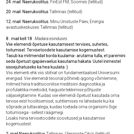
24. mail
Naerukoolitus.
FinEst FM, Soomes (tellitud)
20. mail
Naerukoolitus
Tallinnas (tellitud)
12. mail
Naerukoolitus.
Minu Unistuste Päev, Energia
avastuskeskuses Tallinnas (tellitud)
8 . mail kell 18
Madara esinduses
Viie elemendi õpetuse kasutamisest tervises, suhetes,
toitumisel. Tervisetoodete kasutamise kogemustest.
Tasub ka mitmendat korda kuulama- arutama tulla, et paremini
seda õpetust igapäevaelus kasutama hakata. Uutel inimestel
sissejuhatuseks ka hea kuulata :)
Viis elementi ehk viis stiihiat on fundamentaalsed Universumi
energiad. Viie elemendi teoorial põhineb qigong võimlemine,
mitmed hiina traditsioonilise meditsiini diagnostika ja
profülaktika meetodid, haiguste tekkimise põhjuste
väljaselgitamine. Kuidas viie elemendi õpetust kasutada oma
tervise eest hoolitsemisel, suhtlemises nii lähedaste kui ka
sõprade ja tuttavatega, kuidas toetada oma organismi õige
toitumisega - sellest räägimegi.
Lisaks hiina tervisetoodete soovitused ja kasutamise
kogemustest.
2. mail Naerukoolitus
Tallinnas, Ülesmiste City's (tellitud)