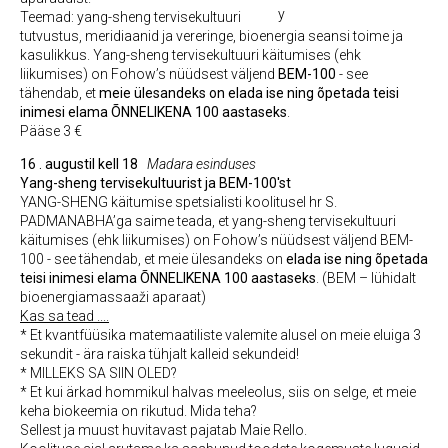
Teemad: yang-sheng tervisekultuuri
tutvustus, meridiaanid ja vereringe, bioenergia seansi toime ja
kasulikkus. Yang-sheng tervisekultuuri käitumises (ehk
liikumises) on Fohow’s nüüdsest väljend
BEM-100
- see
tähendab, et
meie ülesandeks on elada ise ning õpetada teisi
inimesi elama ÕNNELIKENA 100 aastaseks
.
Pääse 3 €
16 . augustil kell 18
Madara esinduses
Yang-sheng tervisekultuurist ja BEM-100'st
YANG-SHENG käitumise spetsialisti koolitusel hr S.
PADMANABHA’ga saime teada, et yang-sheng tervisekultuuri
käitumises (ehk liikumises) on Fohow’s nüüdsest väljend BEM-
100 - see tähendab, et meie ülesandeks on
elada ise ning õpetada
teisi inimesi elama ÕNNELIKENA 100 aastaseks
. (BEM – lühidalt
bioenergiamassaaži aparaat)
Kas sa tead ....
* Et kvantfüüsika matemaatiliste valemite alusel on meie eluiga 3
sekundit - ära raiska tühjalt kalleid sekundeid!
* MILLEKS SA SIIN OLED?
* Et kui ärkad hommikul halvas meeleolus, siis on selge, et meie
keha biokeemia on rikutud. Mida teha?
Sellest ja muust huvitavast pajatab Maie Rello.