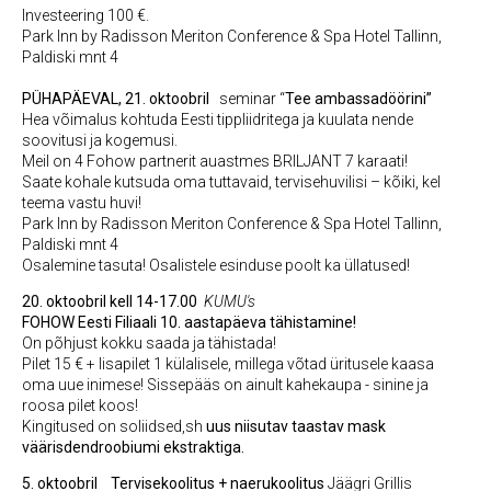
Investeering 100 €.
Park Inn by Radisson Meriton Conference & Spa Hotel Tallinn,
Paldiski mnt 4
PÜHAPÄEVAL, 21. oktoobril
seminar “
Tee ambassadöörini”
Hea võimalus kohtuda Eesti tippliidritega ja kuulata nende
soovitusi ja kogemusi.
Meil on 4 Fohow partnerit auastmes BRILJANT 7 karaati!
Saate kohale kutsuda oma tuttavaid, tervisehuvilisi – kõiki, kel
teema vastu huvi!
Park Inn by Radisson Meriton Conference & Spa Hotel Tallinn,
Paldiski mnt 4
Osalemine tasuta! Osalistele esinduse poolt ka üllatused!
20. oktoobril kell 14-17.00
KUMU's
F
OHOW Eesti Filiaali 10. aastapäeva tähistamine!
On põhjust kokku saada ja tähistada!
Pilet 15 € + lisapilet 1 külalisele, millega võtad üritusele kaasa
oma uue inimese! Sissepääs on ainult kahekaupa - sinine ja
roosa pilet koos!
Kingitused on soliidsed,sh
uus niisutav taastav mask
väärisdendroobiumi ekstraktiga.
5. oktoobril
Tervisekoolitus + naerukoolitus
Jäägri Grillis