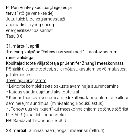
Pr Pan HunFey koolitus „Liigesed ja
tervis“
(tõlge vene keelde)
Juttu tuleb bioenergiamassaaži
aparaadist ja yang-sheng
energeetilisest palsamist.
Tasu 3 €.
31. märts-1. aprill
Treening-väljaõpe “Fohow uus visiitkaart” -
taastav seerum
mineraalidega
Koolitajad toote väljatöötaja pr Jennifer Zhang'i meeskonnast
.
Põhjalik ülevaate tootest, selle mõjust, kasutamise võimalustest
ja tulemustest.
Treeningu programm
* Lektorite komplekssete oskuste avamine ja suurendamine
* Kuidas saada asjatundjaks toote alal
* Kuidas taastava seerumi abil edukalt viia läbi kohtumisi, esitlusi,
seminere jm sündmusi (mini-salong, kodukülastus)
* „Fohow uus visiitkaart“ kui meeskonna ehitamise tõhus tööriist
Pilet 50 € (sisaldab lõunasööki).
NB!
Saadaval 1 sooduspilet 30 €
28. märtsil Tallinnas
naerujooga lühiseanss (tellitud)