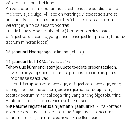
kõik meie allasurutud tunded.
Ka veresooni vajalik puhastada, sest nende seisundist sõltub
meie tervis ja eluiga. Millised on vereringe viletsast seisundist
tingitud tõved ja mida saame ette võtta, et korrastada oma
vereringet ja hoida seda töökorras.
Lühidalt uudistoodete tutvustus
(šampoon korditsepsiga,
dušigeel korditsepsiga, yang-sheng energeetiline palsam, taastav
seerum mineraalidega).
18. jaanuaril Naerujooga
Tallinnas (tellitud)
14. jaanuaril kell 13
Madara esindus
Fohow uue kümnendi start ja uuete toodete presentatsioon.
Tutvustame yang-sheng toitumist ja uudistooteid, mis peatselt
Euroopasse saabuvad.
Teemad
: šampoon korditsepsiga, dušigeel korditsepsiga, yang-
sheng energeetiline palsam, bioenergiamassaaži aparaat,
taastav seerum mineraalidega ning yang-sheng õige toitumine.
Edulood ja partnerite tervenemise tulemused.
NB!
Palume registreeruda hiljemalt 9. jaanuariks
, kuna kohtade
arv meie koolitusruumis on piiratud. Vajadusel broneerime
suurema ruumi ja anname eelnevalt ka sellest teada.