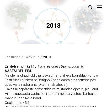
2018
/
/
Koolitused
Toimunud
2018
29. detsembril kell 15
Hiina restoranis Beijing, Lootsi 8
AASTALÕPU PIDU
Me oleme olnud tublid ja töökad. Tänutäheks korraldab Fohow
Eesti filiaali direktor hr Dongbo Zhang aasta ärasaatmise peo
uues Hiina restoranis (D-terminali lähedal).
Kavas hiinapäraste pelmeenide valmistamise õpetus, pidulaud,
Hiinas uue aasta vastuvõtmise kommete tutvustus. Tantsuks
mängib Jaan Rello bänd.
Osalustasu 45 €.