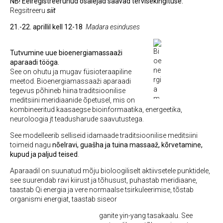
NB! Eelregistreerunud osalejad saavad tervisekingituse.
Regsitreeru
siit
21.-22. aprillil kell 12-18
Madara esinduses
Tutvumine uue bioenergiamassaaži
aparaadi tööga.
See on ohutu ja mugav füsioteraapiline
meetod. Bioenergiamassaaži aparaadi
tegevus põhineb hiina traditsioonilise
meditsiini meridiaanide õpetusel, mis on
kombineeritud kaasaegse bioinformaatika, energeetika,
neuroloogia jt teadusharude saavutustega.
See modelleerib selliseid idamaade traditsioonilise meditsiini
toimeid nagu
nõelravi, guašha ja tuina massaaž, kõrvetamine,
kupud ja paljud teised
.
Aparaadil on suunatud mõju bioloogiliselt aktiivsetele punktidele,
see suurendab ravi kiirust ja tõhusust, puhastab meridiaane,
taastab Qi energia ja vere normaalse tsirkuleerimise, tõstab
organismi energiat, taastab siseor
ganite yin-yang tasakaalu. See