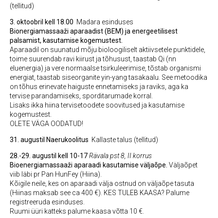
(tellitud)
3. oktoobril kell 18.00
Madara esinduses
Bionergiamassaaži aparaadist (BEM) ja energeetilisest
palsamist, kasutamise kogemustest.
Aparaadil on suunatud mõju bioloogiliselt aktiivsetele punktidele,
toime suurendab ravi kiirust ja tõhusust, taastab Qi (nn
eluenergia) ja vere normaalse tsirkuleerimise, tõstab organismi
energiat, taastab siseorganite yin-yang tasakaalu. See metoodika
on tõhus erinevate haiguste ennetamiseks ja raviks, aga ka
tervise parandamiseks, sporditarumade korral.
Lisaks ikka hiina tervisetoodete soovitused ja kasutamise
kogemustest.
OLETE VÄGA OODATUD!
31. augustil
Naerukoolitus
Kallaste talus (tellitud)
28.-29. augustil kell 10-17
Rävala pst 8, II korrus
Bioenergiamassaaži aparaadi kasutamise väljaõpe.
Väljaõpet
viib läbi pr Pan HunFey (Hiina).
Kõigile neile, kes on aparaadi välja ostnud on väljaõpe tasuta
(Hiinas maksab see ca 400 €). KES TULEB KAASA? Palume
registreeruda esinduses.
Ruumi üüri katteks palume kaasa võtta 10 €.