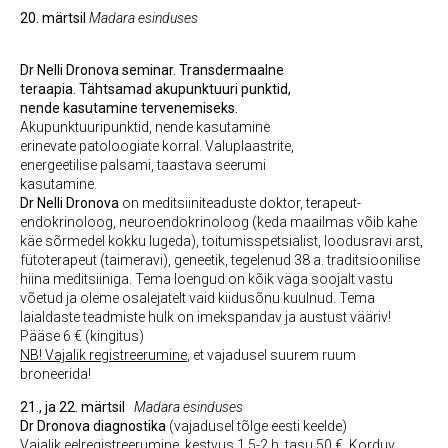
20. märtsil
Madara esinduses
Dr Nelli Dronova seminar.
Transdermaalne
teraapia. Tähtsamad akupunktuuri punktid,
nende kasutamine tervenemiseks.
Akupunktuuripunktid, nende kasutamine
erinevate patoloogiate korral. Valuplaastrite,
energeetilise palsami, taastava seerumi
kasutamine.
Dr Nelli Dronova
on meditsiiniteaduste doktor, terapeut-
endokrinoloog, neuroendokrinoloog (keda maailmas võib kahe
käe sõrmedel kokku lugeda), toitumisspetsialist, loodusravi arst,
fütoterapeut (taimeravi), geneetik, tegelenud 38 a. traditsioonilise
hiina meditsiiniga. Tema loengud on kõik väga soojalt vastu
võetud ja oleme osalejatelt vaid kiidusõnu kuulnud. Tema
laialdaste teadmiste hulk on imekspandav ja austust vääriv!
Pääse 6 € (kingitus)
NB! Vajalik registreerumine
, et vajadusel suurem ruum
broneerida!
21., ja 22. märtsil
Madara esinduses
Dr Dronova diagnostika
(vajadusel tõlge eesti keelde)
Vajalik eelregistreerumine, kestvus 1,5-2 h, tasu 50 €. Korduv