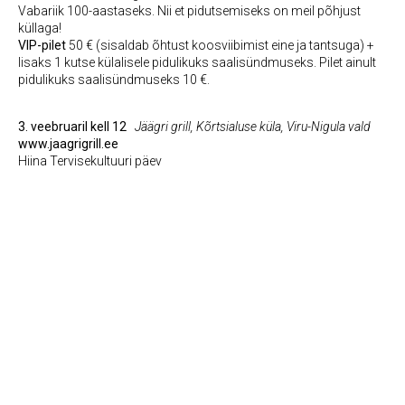
Vabariik 100-aastaseks. Nii et pidutsemiseks on meil põhjust
küllaga!
VIP-pilet
50 € (sisaldab õhtust koosviibimist eine ja tantsuga) +
lisaks 1 kutse külalisele pidulikuks saalisündmuseks. Pilet ainult
pidulikuks saalisündmuseks 10 €.
3. veebruaril kell 12
Jäägri grill, Kõrtsialuse küla, Viru-Nigula vald
www.jaagrigrill.ee
Hiina Tervisekultuuri päev