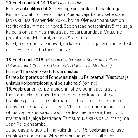
20. veebruaril kell 14-18
Madara esindus
Fohow ärikoolitus ehk S-treening koos praktiliste näidetega
Kuidas töötab Fohow äriplaan. Kuidas vajalike tervisetoodete
jaoks kuluvaid vahendeid kokku hoida. Olenevalt panusest on
teenitavad summad erinevad. See on reaalne teenimisvõimalus ja
ka pensionisammas, mida saab edasi pärandada! Vaatame
praktiliste näidete varal, kuidas kõik toimib.
Need, kes ennast täiendavad, on ka edukamad ja teenivad teistest
enam – see on juba tõestatud fakt!
18. veebruaril 2018
Meriton Conference & Spa Hotel Tallinn,
Paldiski mnt 4 (
(uus nimi Park Inn by Radissson Meriton ...)
Fohow 11 aastat - vastutus ja unistus
Esineb korporatsiooni Fohow asutaja Ju Fei teemal "Vastutus ja
unistus korporatsiooni juhi seisukohalt"
(online).
18. veebruar
on korporatsiooni Fohow sünnipäev ja selle
tähistamiseks toimuvad suursündmused kõigis Fohow
filiaalides ja esindustes üle maailma. Peale pidulikku koosolemist
(konverentsisaalis) suunduvad VIP-piletite omanikud pidulikule
õhtusöögile, kus saab koos meeldivalt aega veeta, head toitu
maitsta ja ka jalga keerutada. Tantsumuusikaks paluti mängima
Jaan Rello ansambel.
Ja sel aastal algab ju hiina kalendri järgi
15. veebruaril
kollase
maakoera aasta ning
24. veebruaril
saab meie kallis Eesti