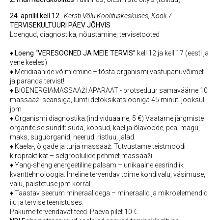
24. aprillil kell 12
Kersti Võlu Koolituskeskuses, Kooli 7
TERVISEKULTUURI PÄEV JÕHVIS
Loengud, diagnostika, nõustamine, tervisetooted
♦
Loeng “VERESOONED JA MEIE TERVIS”
kell 12 ja kell 17 (eesti ja
vene keeles)
♦ Meridiaanide võimlemine – tõsta organismi vastupanuvõimet
ja paranda tervist!
♦ BIOENERGIAMASSAAŽI APARAAT - protseduur samaväärne 10
massaaži seansiga, lümfi detoksikatsiooniga 45 minuti jooksul
jpm
♦ Organismi diagnostika.(individuaalne, 5 €) Vaatame järgmiste
organite seisundit: süda, kopsud, kael ja õlavööde, pea, magu,
maks, suguorganid, neerud, ristluu, jalad.
♦ Kaela-, õlgade ja turja massaaž. Tutvustame teistmoodi
kiropraktikat – selgroolülide pehmet massaaži.
♦ Yang-sheng energeetiline palsam – unikaalne eesrindlik
kvanttehnoloogia. Imeline tervendav toime kondivalu, väsimuse,
valu, paistetuse jpm korral.
♦ Taastav seerum mineraalidega – mineraalid ja mikroelemendid
ilu ja tervise teenistuses.
Pakume tervendavat teed. Päeva pilet 10 €.