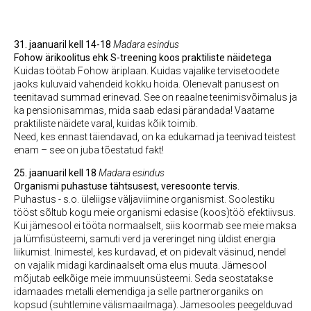
31. jaanuaril kell 14-18
Madara esindus
Fohow ärikoolitus ehk S-treening koos praktiliste näidetega
Kuidas töötab Fohow äriplaan. Kuidas vajalike tervisetoodete
jaoks kuluvaid vahendeid kokku hoida. Olenevalt panusest on
teenitavad summad erinevad. See on reaalne teenimisvõimalus ja
ka pensionisammas, mida saab edasi pärandada! Vaatame
praktiliste näidete varal, kuidas kõik toimib.
Need, kes ennast täiendavad, on ka edukamad ja teenivad teistest
enam – see on juba tõestatud fakt!
25. jaanuaril kell 18
Madara esindus
Organismi puhastuse tähtsusest, veresoonte tervis.
Puhastus - s.o. üleliigse väljaviimine organismist. Soolestiku
tööst sõltub kogu meie organismi edasise (koos)töö efektiivsus.
Kui jämesool ei tööta normaalselt, siis koormab see meie maksa
ja lümfisüsteemi, samuti verd ja vereringet ning üldist energia
liikumist. Inimestel, kes kurdavad, et on pidevalt väsinud, nendel
on vajalik midagi kardinaalselt oma elus muuta. Jämesool
mõjutab eelkõige meie immuunsüsteemi. Seda seostatakse
idamaades metalli elemendiga ja selle partnerorganiks on
kopsud (suhtlemine välismaailmaga). Jämesooles peegelduvad