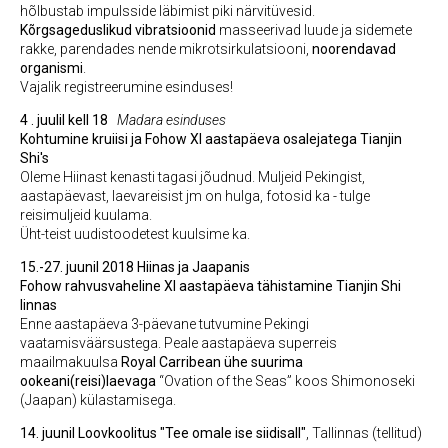
hõlbustab impulsside läbimist piki närvitüvesid.
Kõrgsageduslikud vibratsioonid
masseerivad luude ja sidemete
rakke, parendades nende mikrotsirkulatsiooni,
noorendavad
organismi
.
Vajalik registreerumine esinduses!
4 . juulil kell 18
Madara esinduses
Kohtumine kruiisi ja Fohow XI aastapäeva osalejatega Tianjin
Shi's
Oleme Hiinast kenasti tagasi jõudnud. Muljeid Pekingist,
aastapäevast, laevareisist jm on hulga, fotosid ka - tulge
reisimuljeid kuulama.
Üht-teist uudistoodetest kuulsime ka.
15.-27. juunil 2018 Hiinas ja Jaapanis
Fohow rahvusvaheline XI aastapäeva tähistamine Tianjin Shi
linnas
Enne aastapäeva 3-päevane tutvumine Pekingi
vaatamisväärsustega. Peale aastapäeva superreis
maailmakuulsa
Royal Carribean ühe suurima
ookeani(reisi)laevaga
“Ovation of the Seas” koos Shimonoseki
(Jaapan) külastamisega.
14. juunil Loovkoolitus "Tee omale ise siidisall"
, Tallinnas (tellitud)