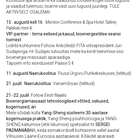
Koolituse ajal arutame ka saabunud toodete kogemuste lugusid
ja saadud tulemusi, lisame vast uusi lugusid juurdegi. TULE
AKTIIVSELT OSALEMA!
15 . augustil kell 16
Meriton Conference & Spa Hotel Tallinn,
Paldiski mnt 4;
VIP-partner - tema eelised ja kasud, bioenergeetilise seansi
toimest
Liidrite kohtumine Fohow Ärikolledži FITA viitsepresident Juri
Sudajeviga
.
Hr Sudajev tutvustas meile ka kiiret teenimise viisi
bioenergia massaaži aparaadiga.
Täpsem info esindusest! Pääse 5 €
11. augustil
Naerukoolitus
Piusa Ürgoru Puhkekeskuses
(tellitud)
21. juulil
Naerukoolitus
Vanamõisas (tellitud)
21.-22. juulil
Fohow Eesti filiaalis
Bioenergiamassaaži tehnoloogilised võtted, oskused,
kogemused, äri
Meile sõidab külla
Yang-Sheng süsteemi 30-aastase
kogemusega praktik
, Yang-Sheng psühholoogia ja YANG-
SHENG käitumise (ehk liikumise) spetsialist hr
SERGEI
PADMANABH
A, keda esmakordselt kohtasime sellel aastal
Vilniuses Lääne-Euroopa aastapäeval. Kõikidel aparaadi