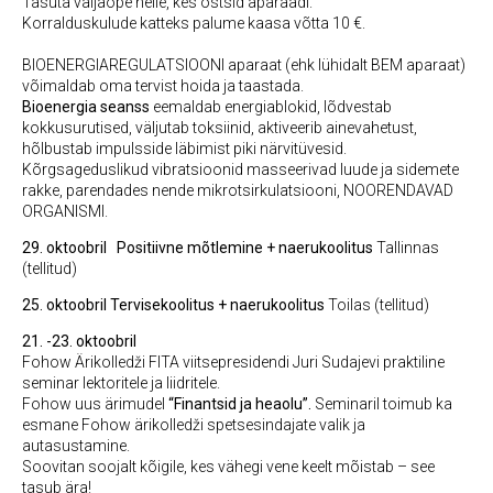
Tasuta väljaõpe neile, kes ostsid aparaadi.
Korralduskulude katteks palume kaasa võtta 10 €.
BIOENERGIAREGULATSIOONI aparaat (ehk lühidalt BEM aparaat)
võimaldab oma tervist hoida ja taastada.
Bioenergia seanss
eemaldab energiablokid, lõdvestab
kokkusurutised, väljutab toksiinid, aktiveerib ainevahetust,
hõlbustab impulsside läbimist piki närvitüvesid.
Kõrgsageduslikud vibratsioonid masseerivad luude ja sidemete
rakke, parendades nende mikrotsirkulatsiooni, NOORENDAVAD
ORGANISMI.
29. oktoobril
Positiivne mõtlemine + naerukoolitus
Tallinnas
(tellitud)
25. oktoobril
Tervisekoolitus + naerukoolitus
Toilas (tellitud)
21. -
23. oktoobril
Fohow Ärikolledži FITA viitsepresidendi Juri Sudajevi praktiline
seminar lektoritele ja liidritele.
Fohow uus ärimudel
“Finantsid ja heaolu”.
Seminaril toimub ka
esmane Fohow ärikolledži spetsesindajate valik ja
autasustamine.
Soovitan soojalt kõigile, kes vähegi vene keelt mõistab – see
tasub ära!