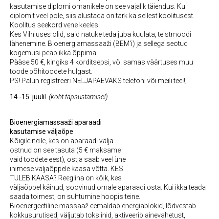
kasutamise diplomi omanikele on see vajalik täiendus. Kui
diplomit veel pole, siis alustada on tark ka sellest koolitusest.
Koolitus seekord vene keeles.
Kes Vilniuses olid, said natuke teda juba kuulata, teistmoodi
lähenemine. Bioenergiamassaaži (BEM'i) ja sellega seotud
kogemusi peab ikka õppima.
Pääse 50 €, kingiks 4 korditsepsi, või samas väärtuses muu
toode põhitoodete hulgast.
PS! Palun registreeri NELJAPÄEVAKS telefoni või meili teel!;
14.-15. juulil
(koht täpsustamisel)
Bioenergiamassaaži aparaadi
kasutamise väljaõpe
Kõigile neile, kes on aparaadi välja
ostnud on see tasuta (5 € maksame
vaid toodete eest), ostja saab veel ühe
inimese väljaõppele kaasa võtta. KES
TULEB KAASA? Reeglina on kõik, kes
väljaõppel käinud, soovinud omale aparaadi osta. Kui ikka teada
saada toimest, on suhtumine hoopis teine.
Bioenergeetiline massaaž eemaldab energiablokid, lõdvestab
kokkusurutised, väljutab toksiinid, aktiveerib ainevahetust,