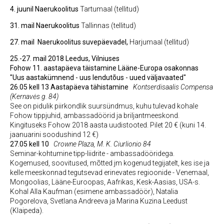
4. juunil
Naerukoolitus
Tartumaal (tellitud)
31. mail
Naerukoolitus
Tallinnas (tellitud)
27. mail
Naerukoolitus suvepäevadel,
Harjumaal (tellitud)
25.-27. mail 2018 Leedus, Vilniuses
Fohow 11. aastapäeva täistamine Lääne-Europa osakonnas
"Uus aastakümnend - uus lendutõus - uued väljavaated"
26.05 kell 13 Aastapäeva tähistamine
Kontserdisaalis Compensa
(Kernavės g. 84)
See on pidulik piirkondlik suursündmus, kuhu tulevad kohale
Fohow tippjuhid, ambassadöörid ja briljantmeeskond.
Kingituseks Fohow 2018 aasta uudistooted. Pilet 20 €
(kuni 14.
jaanuarini soodushind 12 €)
27.05 kell 10
Crowne Plaza, M. K. Ciurlionio 84
Seminar-kohtumine tipp-liidrite - ambassadööridega.
Kogemused, soovitused, mõtted jm kogenud tegijatelt, kes ise ja
kelle meeskonnad tegutsevad erinevates regioonide - Venemaal,
Mongoolias, Lääne-Euroopas, Aafrikas, Kesk-Aasias, USA-s.
Kohal Alla Kaufman (esimene ambassadöör), Natalia
Pogorelova, Svetlana Andreeva ja Marina Kuzina Leedust
(Klaipeda).