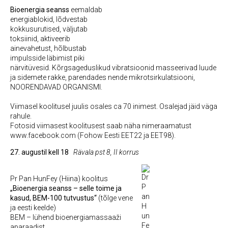
Bioenergia seanss
eemaldab
energiablokid, lõdvestab
kokkusurutised, väljutab
toksiinid, aktiveerib
ainevahetust, hõlbustab
impulsside läbimist piki
närvitüvesid. Kõrgsageduslikud vibratsioonid masseerivad luude
ja sidemete rakke, parendades nende mikrotsirkulatsiooni,
NOORENDAVAD ORGANISMI.
Viimasel koolitusel juulis osales ca 70 inimest. Osalejad jäid väga
rahule.
Fotosid viimasest koolitusest saab näha nimeraamatust
www.facebook.com (Fohow Eesti EET22 ja EET98).
27. augustil kell 18
Rävala pst 8, II korrus
Pr Pan HunFey (Hiina) koolitus
„Bioenergia seanss – selle toime ja
kasud, BEM-100 tutvustus“
(tõlge vene
ja eesti keelde)
BEM – lühend bioenergiamassaaži
aparaadist.