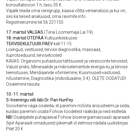
konsultatsioon 1 h, tasu 35 €.
Vajalik teada oma veregrupp, kaasa võtta vereanalüüs ja kui on,
siis ka teised analüüsid, oma ravimite info.
Registreerumine tel 56 221155
17. märtsil VALGAS
(Tiina Loomemaja Lai 19)
18. märtsil OTEPÄÄ
Kultuurikeskuses
TERVISEKULTUURI PÄEV
kell 11-15
Loengud, vestlused, tervise diagnostika, massaaž,
iluprotseduurid, tervisetooted.
KAVAS: Organismi puhastuse tähtsusest ja veresoonte tervisest;
Valust priiks; Mineraalide ja mikroelementide energia ilu ja tervise
teenistuses; Meridiaanide võimlemine; Küsimused-vastused,
nõustamine, Diagnostika (individuaalne, 5 €). OLETE OODATUD!
Osalemine tasuta
10.-11. märtsil
S-treeningu viib läbi Dr. Pan HunFey
Soovitame väga osaleda, et paremini mõista ärisüsteemi ja seda,
kuidas paremini osata Fohow toodetest rääkida ja neid esitleda.
NB!
Osalejatele pühapäeval Fohow bioenergiamassaaži aparaadi
õpe! Aparaadi omadusest pikemalt vt eelmise nädala uudiskirjas.
Pilet 20 €