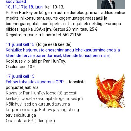
soovitused.
10.,11.,17 ja 18. juunil
kell 10-13.
Pr Pan HunFey
on kõrgema astme dietoloog, hiina traditsioonilise
meditsiini konsultant, suurte kogemustega massaaži ja
bioenergiaregulatsiooni spetsialist. Tegutseb eelkõige Euroopa
riikides, aga ka USA-s jm. Kestus 20 min, tasu 25 €.
Registreerumine ja lisainfo tel. 56221155.
11. juunil kell 15
(tõlge eesti keelde)
Kahjulike harjumuste enesehinnangu lehe kasutamine enda ja
klientide tervise parendamisel, klientide
konsulteerimisel.
Koolituse viib läbi pr. Pan HunFey.
Osalustasu 10 €.
17. juunil kell 15
Fohow tutvustav sündmus OPP
- tehnilistel
põhjustel jääb ära
Kavas pr Pan HunFey loeng (tõlge eesti
keelde), toodete kasutajate kogemused jm.
Kõik huvilised on kutsutud
tutvuma
korporatsiooniga Fohow ja yang-sheng
tervisekultuuriga
Osalustasu 5 € (+ kingitus).