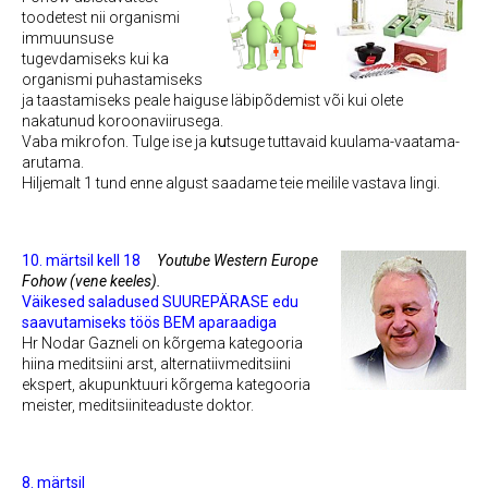
toodetest nii organismi
immuunsuse
tugevdamiseks kui ka
organismi puhastamiseks
ja taastamiseks peale haiguse läbipõdemist või kui olete
nakatunud koroonaviirusega.
Vaba mikrofon. Tulge ise ja k
u
tsuge tuttavaid kuulama-vaatama-
arutama.
Hiljemalt 1 tund enne algust saadame teie meilile vastava lingi.
10. märtsil kell 18
Youtube Western Europe
Fohow
(vene keeles).
Väikesed saladused SUUREPÄRASE edu
saavutamiseks töös BEM aparaadiga
Hr Nodar Gazneli on kõrgema kategooria
hiina meditsiini arst, alternatiivmeditsiini
ekspert, akupunktuuri kõrgema kategooria
meister, meditsiiniteaduste doktor.
8. märtsil