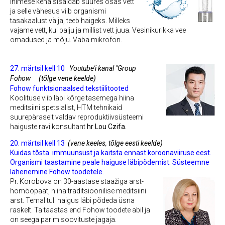
Inimese keha sisaldab suures osas vett
ja selle vähesus viib organismi
tasakaalust välja, teeb haigeks. Milleks
vajame vett, kui palju ja millist vett juua. Vesinikurikka vee
omadused ja mõju. Vaba mikrofon.
27. märtsil kell 10
Youtube'i kanal "Group
Fohow
(tõlge vene keelde)
Fohow funktsionaalsed tekstiilitooted
Koolituse viib läbi kõrge tasemega hiina
meditsiini spetsialist, HTM tehnikaid
suurepäraselt valdav reproduktiivsüsteemi
haiguste ravi konsultant
hr Lou Czifa.
20. märtsil kell 13
(vene keeles, tõlge eesti keelde)
Kuidas tõsta immuunsust ja kaitsta ennast koroonaviiruse eest.
Organismi taastamine peale haiguse läbipõdemist. Süsteemne
lähenemine Fohow toodetele.
Pr. Korobova on 30-aastase staažiga arst-
homöopaat, hiina traditsioonilise meditsiini
arst. Temal tuli haigus läbi põdeda üsna
raskelt. Ta taastas end Fohow toodete abil ja
on seega parim soovituste jagaja.