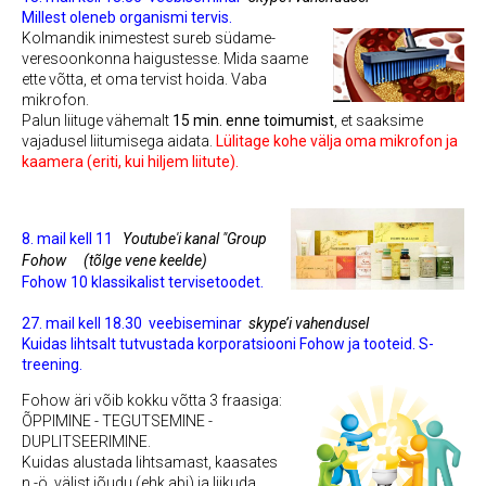
Millest oleneb organismi tervis.
Kolmandik inimestest sureb südame-
veresoonkonna haigustesse. Mida saame
ette võtta, et oma tervist hoida.
Vaba
mikrofon.
Palun liituge vähemalt
15 min. enne toimumist
, et saaksime
vajadusel liitumisega aidata.
Lülitage kohe välja oma mikrofon ja
kaamera (eriti, kui hiljem liitute).
8. mail kell 11
Youtube'i kanal "Group
Fohow
(tõlge vene keelde)
Fohow 10 klassikalist tervisetoodet.
27. mail kell 18.30
veebiseminar
skype’i vahendusel
Kuidas lihtsalt tutvustada korporatsiooni Fohow ja tooteid. S-
treening.
Fohow äri võib kokku võtta 3 fraasiga:
ÕPPIMINE - TEGUTSEMINE -
DUPLITSEERIMINE.
Kuidas alustada lihtsamast, kaasates
n.-ö. välist jõudu (ehk abi) ja liikuda