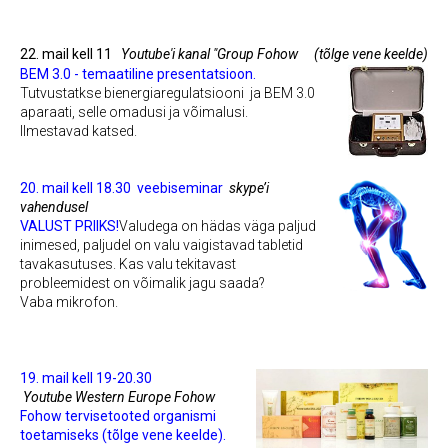
22. mail kell 11
Youtube'i kanal "Group Fohow
(tõlge vene keelde)
BEM 3.0 - temaatiline presentatsioon.
Tutvustatkse bienergiaregulatsiooni ja BEM 3.0
aparaati, selle omadusi ja võimalusi.
Ilmestavad katsed.
20. mail kell 18.30
veebiseminar
skype’i
vahendusel
VALUST PRIIKS!
Valudega on hädas väga paljud
inimesed, paljudel on valu vaigistavad tabletid
tavakasutuses. Kas valu tekitavast
probleemidest on võimalik jagu saada?
Vaba mikrofon.
19. mail kell 19-20.30
Youtube
Western Europe Fohow
Fohow tervisetooted organismi
toetamiseks (tõlge vene keelde).