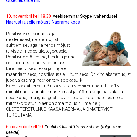
Otseülekande link
10. novembril kell 18.30
veebiseminar Skype’i vahendusel
Naerust ja selle mõjust. Naerame koos.
Positiivsetest sõnadest ja
mõtlemisest, nende mõjust
suhtlemisel, aga ka nende mõjust
tervisele, meeleolule, tegevusele.
Positiivne mõtlemine, hea tuju ja naer
on tihedalt seotud. Naer on üks
kiiremaid viise stressi ja pingete
maandamiseks, positiivsusele lülitumiseks. On kindlaks tehtud, et
juba väikseimgi naer on tervisele kasulik.
Naer avaldab oma mõju ka siis, kui see nii ei tundu. Juba 15
minutit naeru annab annuse tervist ja rõõmu kogu päevaks ja
seda kohe, ilma igasuguste ravimiteta. Ja koos naerdes mõju
mitmekordistub. Naer on oma mõjus nii imeline :)
OLETE TERETULNUD KAASA NAERMA JA OMATERVIST
TURGUTAMA
6. novembril kell 10
Youtube'i kanal "Group Fohow
(tõlge vene
keelde)