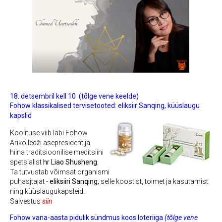
18. detsembril kell 10
(
tõlge vene keelde)
Fohow klassikalised tervisetooted:
eliksiir Sanqing, küüslaugu
kapslid
K
oolituse viib läbi Fohow
Ärikolledži asepresident ja
hiina traditsioonilise meditsiini
spetsialist
hr Liao Shusheng.
Ta tutvustab võimsat organismi
puhasjtajat -
eliksiiri Sanqing,
selle koostist, toimet ja kasutamist
ning küüslaugukapsleid.
Salvestus
siin
Fohow vana-aasta pidulik sündmus koos loteriiga
(tõlge vene