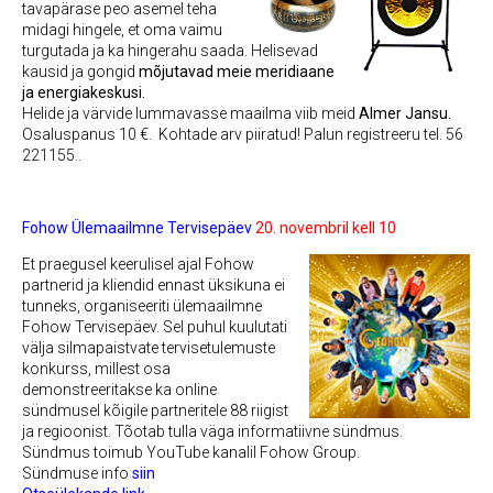
tavapärase peo asemel teha
midagi hingele, et oma vaimu
turgutada ja ka hingerahu saada. Helisevad
kausid ja gongid
mõjutavad meie meridiaane
ja energiakeskusi.
Helide ja värvide lummavasse maailma viib meid
Almer Jansu.
Osaluspanus 10 €. Kohtade
arv piiratud!
Palun registreeru tel. 56
221155..
Fohow Ülemaailmne Tervisepäev
20. novembril kell 10
Et praegusel keerulisel ajal Fohow
partnerid ja kliendid ennast üksikuna ei
tunneks, organiseeriti ülemaailmne
Fohow Tervisepäev. Sel puhul kuulutati
välja silmapaistvate tervisetulemuste
konkurss, millest osa
demonstreeritakse ka online
sündmusel kõigile partneritele 88 riigist
ja regioonist. Tõotab tulla väga informatiivne sündmus.
Sündmus toimub YouTube kanalil Fohow Group.
Sündmuse info
siin