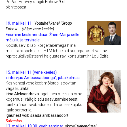
Pr Pan HunFey räägib Fohow 9-st
põhitootest
19. mail kell 11
Youtube'i kanal "Group
Fohow
(tõlge vene keelde)
Eesmine keskmeridiaan Žhen-Mai ja selle
mõju ilu ja tervisele.
Koolituse viib läbi kõrge tasemega hiina
meditsiini spetsialist, HTM tehnikaid suurepäraselt valdav
reproduktiivsüsteemi haiguste ravi konsultant hr Lou Czifa.
15. mail kell 11 (vene keeles)
«Intervjuu Ambassadööriga", juba kolmas.
Kes vähegi vene keelt mõistab, soovitan
väga kuulata!
Irina Aleksandrova
jagab hea meelega oma
kogemusi, räägib edu saavutamise teest
täieliku finantsvabaduseni. Ta on eeskujuks
igale partnerile.
Igaühest võib saada ambassadöör!
Salvestus
13. mail kell 18.30
veebiseminar
skype’i vahendusel