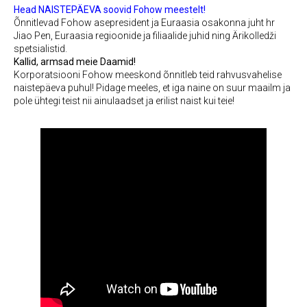
Head NAISTEPÄEVA soovid Fohow meestelt!
Õnnitlevad Fohow asepresident ja Euraasia osakonna juht hr
Jiao Pen, Euraasia regioonide ja filiaalide juhid ning Ärikolledži
spetsialistid.
Kallid, armsad meie Daamid!
Korporatsiooni Fohow meeskond õnnitleb teid rahvusvahelise
naistepäeva puhul! Pidage meeles, et iga naine on suur maailm ja
pole ühtegi teist nii ainulaadset ja erilist naist kui teie!