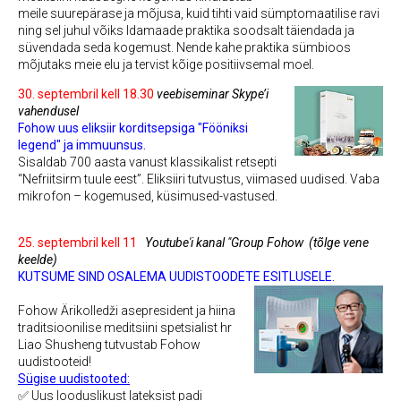
meile suurepärase ja mõjusa, kuid tihti vaid sümptomaatilise ravi
ning sel juhul võiks Idamaade praktika soodsalt täiendada ja
süvendada seda kogemust. Nende kahe praktika sümbioos
mõjutaks meie elu ja tervist kõige positiivsemal moel.
30. septembril kell 18.30
v
eebiseminar Skype’i
vahendusel
Fohow uus eliksiir korditsepsiga "Fööniksi
legend" ja immuunsus.
Sisaldab 700 aasta vanust klassikalist retsepti
“Nefriitsirm tuule eest”. Eliksiiri tutvustus, viimased uudised. Vaba
mikrofon – kogemused, küsimused-vastused.
25. septembril kell 11
Youtube'i kanal "Group Fohow
(tõlge vene
keelde)
KUTSUME SIND OSALEMA UUDISTOODETE ESITLUSELE.
Fohow Ärikolledži asepresident ja hiina
traditsioonilise meditsiini spetsialist hr
Liao Shusheng tutvustab Fohow
uudistooteid!
Sügise uudistooted:
✅ Uus looduslikust lateksist padi