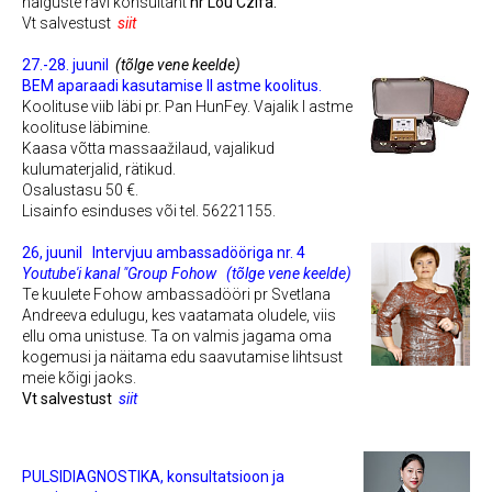
haiguste ravi konsultant
hr Lou Czifa.
Vt salvestust
siit
27.-28. juunil
(tõlge vene keelde)
BEM aparaadi kasutamise II astme koolitus.
Koolituse viib läbi pr. Pan HunFey.
Vajalik I astme
koolituse läbimine.
Kaasa võtta massaažilaud, vajalikud
kulumaterjalid, rätikud.
Osalustasu 50 €.
Lisainfo esinduses või tel. 56221155.
26, juunil
Intervjuu ambassadööriga nr. 4
Youtube'i kanal "Group Fohow
(tõlge vene keelde)
Te kuulete Fohow ambassadööri pr Svetlana
Andreeva edulugu, kes vaatamata oludele, viis
ellu oma unistuse.
Ta on valmis jagama oma
kogemusi ja näitama edu saavutamise lihtsust
meie kõigi jaoks.
Vt salvestust
siit
PULSIDIAGNOSTIKA,
konsultatsioon ja