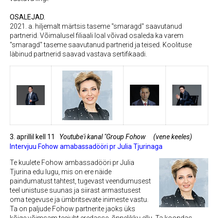
OSALEJAD.
2021. a. hiljemalt märtsis taseme "smaragd" saavutanud
partnerid. Võimalusel filiaali loal võivad osaleda ka varem
"smaragd" taseme saavutanud partnerid ja teised.
Koolituse
läbinud partnerid saavad vastava
sertifikaadi.
3. aprillil kell 11
Youtube'i kanal "Group Fohow
(vene keeles)
Intervjuu Fohow amabassadööri pr Julia Tjurinaga
Te kuulete Fohow ambassadööri pr Julia
Tjurina edu lugu, mis on ere näide
paindumatust tahtest, tugevast veendumusest
teel unistuse suunas ja siirast armastusest
oma tegevuse ja ümbritsevate inimeste vastu.
Ta on paljude Fohow partnerite jaoks üks
kõige võimsam teejuht eredasse, õnnelikku ellu. Ta koondas