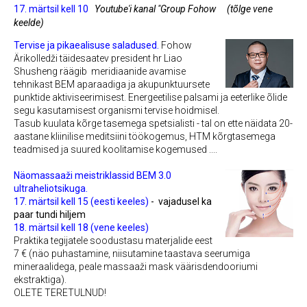
17. märtsil kell 10
Youtube'i kanal "Group Fohow
(tõlge vene
keelde)
Tervise ja pikaealisuse saladused.
Fohow
Ärikolledži täidesaatev president
hr Liao
Shusheng
räägib meridiaanide avamise
tehnikast BEM aparaadiga ja akupunktuursete
punktide aktiviseerimisest. Energeetilise palsami ja eeterlike õlide
segu kasutamisest organismi tervise hoidmisel.
Tasub kuulata kõrge tasemega spetsialisti - tal on ette näidata 20-
aastane kliinilise meditsiini töökogemus, HTM kõrgtasemega
teadmised ja suured koolitamise kogemused ....
Näomassaaži meistriklassid BEM 3.0
ultraheliotsikuga.
17. märtsil kell 15 (eesti keeles)
-
vajadusel ka
paar tundi hiljem
18. märtsil kell 18 (vene keeles)
Praktika tegijatele soodustasu materjalide eest
7
€ (näo puhastamine, niisutamine taastava seerumiga
mineraalidega,
peale massaaži mask väärisdendooriumi
ekstraktiga).
OLETE TERETULNUD!