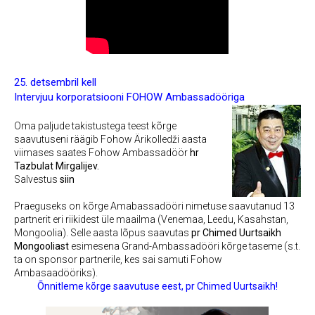
25. detsembril kell
Intervjuu korporatsiooni FOHOW Ambassadööriga
Oma paljude takistustega teest kõrge
saavutuseni räägib Fohow Ärikolledži aasta
viimases saates Fohow Ambassadöör
hr
Tazbulat Mirgalijev.
Salvestus
siin
Praeguseks on kõrge Amabassadööri nimetuse saavutanud 13
partnerit eri riikidest üle maailma (Venemaa, Leedu, Kasahstan,
Mongoolia).
Selle aasta lõpus saavutas
pr Chimed Uurtsaikh
Mongooliast
esimesena Grand-Ambassadööri kõrge taseme (s.t.
ta on sponsor partnerile, kes sai samuti Fohow
Ambasaadööriks).
Õnnitleme kõrge saavutuse eest, pr Chimed Uurtsaikh!