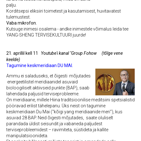
palju.
Korditsepsi eliksiiri toimetest ja kasutamisest, huvitavatest
tulemustest.
Vaba mikrofon.
Kutsuge inimesi osalema - andke inimestele võimalus leida tee
YANG-SHENG TERVISEKULTUURI juurde!
21. aprillil kell 11
Youtube'i kanal "Group Fohow
(tõlge vene
keelde)
Tagumine keskmeridiaan DU MAI.
Ammu ei saladuseks, et õigesti mõjutades
energeetilistel meridiaanidel asuvaid
bioloogiliselt aktiivseid punkte (BAP), saab
lahendada paljusid terviseprobleeme.
On meridiaane, millele Hiina traditsioonilise meditsiini spetsialistid
pööravad erilist tähelepanu. Üks neist on tagumine
keskmeridiaan Du Mai (“kõigi yang meridiaanide meri”), kus
asuvad 28 BAP. Neid õigesti mõjutades, saate oluliselt
parandada üldist seisundit ja vabaneda paljudest
terviseprobleemidest – ravimiteta, süstideta ja kallite
manipulatsioonideta.