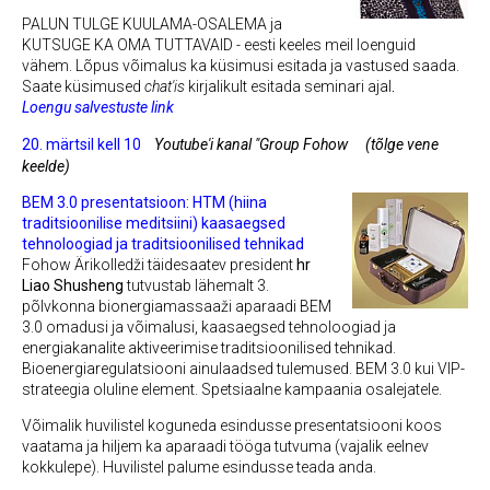
PALUN TULGE KUULAMA-OSALEMA ja
KUTSUGE KA OMA TUTTAVAID - eesti keeles meil loenguid
vähem.
Lõpus võimalus ka küsimusi esitada ja vastused saada.
Saate küsimused
chat'is
kirjalikult esitada seminari ajal
.
Loengu salvestuste link
20. märtsil kell 10
Youtube'i kanal "Group Fohow
(tõlge vene
keelde)
BEM 3.0 presentatsioon: HTM (hiina
traditsioonilise meditsiini) kaasaegsed
tehnoloogiad ja traditsioonilised tehnikad
Fohow Ärikolledži täidesaatev president
hr
Liao Shusheng
tutvustab lähemalt 3.
põlvkonna bionergiamassaaži aparaadi BEM
3.0 omadusi ja võimalusi, kaasaegsed tehnoloogiad ja
energiakanalite aktiveerimise traditsioonilised tehnikad.
Bioenergiaregulatsiooni ainulaadsed tulemused. BEM 3.0 kui VIP-
strateegia oluline element. Spetsiaalne kampaania osalejatele.
Võimalik huvilistel koguneda esindusse presentatsiooni koos
vaatama ja hiljem ka aparaadi tööga tutvuma (vajalik eelnev
kokkulepe).
Huvilistel palume esindusse teada anda.