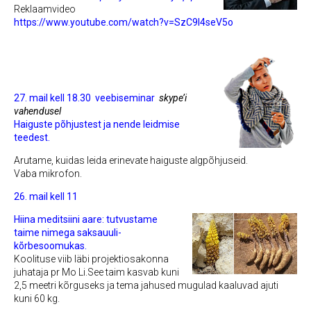
Reklaamvideo
https://www.youtube.com/watch?v=SzC9l4seV5o
27. mail kell 18.30
veebiseminar
skype’i
vahendusel
Haiguste põhjustest ja nende leidmise
teedest.
Arutame, kuidas leida erinevate haiguste algpõhjuseid.
Vaba mikrofon.
26. mail kell 11
Hiina meditsiini aare: tutvustame
taime nimega
saksauuli-
kõrbesoomukas.
Koolituse viib läbi projektiosakonna
juhataja pr Mo Li.
See taim kasvab kuni
2,5 meetri kõrguseks ja tema jahused mugulad kaaluvad ajuti
kuni 60 kg.