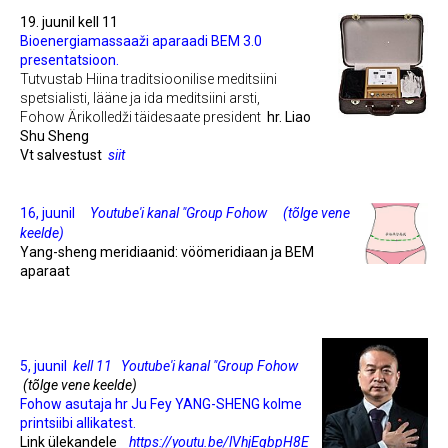
19. juunil kell 11
Bioenergiamassaaži aparaadi BEM 3.0
presentatsioon.
Tutvustab Hiina traditsioonilise meditsiini
spetsialisti, lääne ja ida meditsiini arsti,
Fohow Ärikolledži täidesaate president
hr. Liao
Shu Sheng
Vt salvestust
siit
16, juunil
Youtube'i kanal "Group Fohow
(tõlge vene
keelde)
Yang-sheng meridiaanid: vöömeridiaan ja BEM
aparaat
5, juunil
kell 11
Youtube'i kanal "Group Fohow
(tõlge vene keelde)
Fohow asutaja
hr Ju Fey
YANG-SHENG kolme
printsiibi allikatest.
Link ülekandele
https://youtu.be/lVhjEqbpH8E