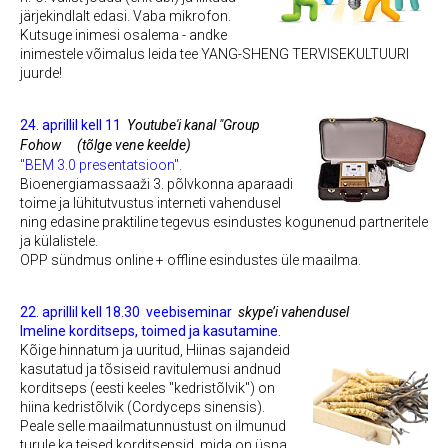
järjekindlalt edasi. Vaba mikrofon.
Kutsuge inimesi osalema - andke
inimestele võimalus leida tee YANG-SHENG TERVISEKULTUURI
juurde!
24. aprillil kell 11
Youtube'i kanal "Group
Fohow
(tõlge vene keelde)
"BEM 3.0 presentatsioon".
Bioenergiamassaaži 3. põlvkonna aparaadi
toime ja lühitutvustus interneti vahendusel
ning edasine praktiline tegevus esindustes kogunenud partneritele
ja külalistele.
OPP sündmus online + offline esindustes üle maailma.
22. aprillil kell 18.30
veebiseminar
skype’i vahendusel
Imeline korditseps, toimed ja kasutamine.
Kõige hinnatum ja uuritud, Hiinas sajandeid
kasutatud ja tõsiseid ravitulemusi andnud
korditseps (eesti keeles "kedristõlvik") on
hiina kedristõlvik (Cordyceps sinensis).
Peale selle maailmatunnustust on ilmunud
turule ka teised korditsepsid, mida on üsna