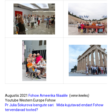
Augustis 2021
Fohow Ameerika filiaalile
(
vene keeles)
Youtube
Western Europe Fohow
Pr Julia Šokurova loengute sari: Mida kujutavad endast Fohow
tervendavad tooted?