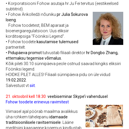
• Korporatsiooni Fohow asutaja
hr Ju Fei
tervitus (eestikeelsed
subtiitrid).
• Fohow Ärikolledži nõuniku
pr Julia Šokurova
loeng.
Fohow toodetest, BEM aparaat ja
bioenergiaregulatsioon. Uus eliksiir
korditsepsiga "Fööniksi Legend".
• Fohow toodete
kasutamise tulemused
partneritelt.
•
Pidupäeva promot
tutvustab filiaali direktor
hr Dongbo Zhang,
ettemaksu tegemise võimalus.
Kõik pileti 30.10 sünnipäeva peole ostnud saavad kingiks eliksiiri
Fööniksi legend.
HOIDKE PILET ALLES! Filiaali sünnipäeva pidu on üle viidud
19.02.2022
.
Salvestust vt
siit.
21. oktoobril kell 18.30
veebiseminar Skype’i vahendusel
Fohow toodete erinevus ravimitest
Viimasel ajal pöörab maailma avalikkus
üha rohkem tähelepanu
idamaade
traditsioonilisele ravitsemisele
. Lääne
meditsiini kaasaegne kogemus kindlustab