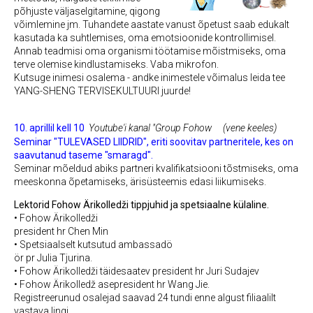
põhjuste väljaselgitamine, qigong
võimlemine jm. Tuhandete aastate vanust õpetust saab edukalt
kasutada ka suhtlemises, oma emotsioonide kontrollimisel.
Annab teadmisi oma organismi töötamise mõistmiseks, oma
terve olemise kindlustamiseks. Vaba mikrofon.
Kutsuge inimesi osalema - andke inimestele võimalus leida tee
YANG-SHENG TERVISEKULTUURI juurde!
10. aprillil kell 10
Youtube'i kanal "Group Fohow
(vene keeles)
Seminar "TULEVASED LIIDRID", eriti soovitav partneritele, kes on
saavutanud taseme "smaragd".
Seminar mõeldud abiks partneri kvalifikatsiooni tõstmiseks, oma
meeskonna õpetamiseks, ärisüsteemis edasi liikumiseks.
Lektorid Fohow Ärikolledži tippjuhid ja spetsiaalne külaline.
• Fohow Ärikolledži
president
hr Chen Min
• Spetsiaalselt kutsutud ambassadö
ör
pr Julia Tjurina.
• Fohow Ärikolledži täidesaatev president
hr Juri Sudajev
• Fohow Ärikolledž asepresident
hr Wang Jie.
Registreerunud osalejad saavad 24 tundi enne algust filiaalilt
vastava lingi.