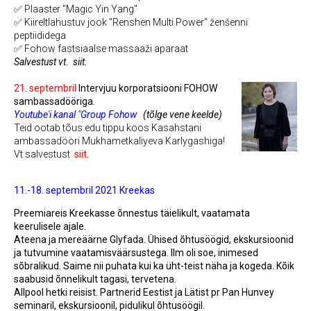
✅ Plaaster "Magic Yin Yang"
✅ Kiireltlahustuv jook "Renshen Multi Power" ženšenni
peptiididega
✅ Fohow fastsiaalse massaaži aparaat
Salvestust vt.
siit.
21. septembril
Intervjuu korporatsiooni FOHOW
sambassadööriga.
Youtube'i kanal "Group Fohow
(tõlge vene keelde)
Teid ootab tõus edu tippu koos Kasahstani
ambassadööri Mukhametkaliyeva Karlygashiga!
Vt salvestust
siit
.
11.-18. septembril 2021 Kreekas
Preemiareis Kreekasse õnnestus täielikult, vaatamata
keerulisele ajale.
Ateena ja mereäärne Glyfada. Ühised õhtusöögid, ekskursioonid
ja tutvumine vaatamisväärsustega. Ilm oli soe, inimesed
sõbralikud. Saime nii puhata kui ka üht-teist näha ja kogeda. Kõik
saabusid õnnelikult tagasi, tervetena.
Allpool hetki reisist. Partnerid Eestist ja Lätist pr Pan Hunvey
seminaril, ekskursioonil, pidulikul õhtusöögil.