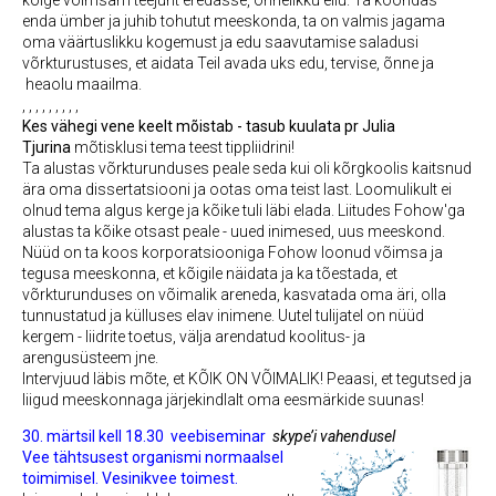
enda ümber ja juhib tohutut meeskonda, ta on valmis jagama
oma väärtuslikku kogemust ja edu saavutamise saladusi
võrkturustuses, et aidata Teil avada uks edu, tervise, õnne ja
heaolu maailma.
, , , , , , , , ,
Kes vähegi vene keelt mõistab - tasub kuulata pr Julia
Tjurina
mõtisklusi tema teest tippliidrini!
Ta alustas võrkturunduses peale seda kui oli kõrgkoolis kaitsnud
ära oma dissertatsiooni ja ootas oma teist last. Loomulikult ei
olnud tema algus kerge ja kõike tuli läbi elada. Liitudes Fohow'ga
alustas ta kõike otsast peale - uued inimesed, uus meeskond.
Nüüd on ta koos korporatsiooniga Fohow loonud võimsa ja
tegusa meeskonna, et kõigile näidata ja ka tõestada, et
võrkturunduses on võimalik areneda, kasvatada oma äri, olla
tunnustatud ja külluses elav inimene. Uutel tulijatel on nüüd
kergem - liidrite toetus, välja arendatud koolitus- ja
arengusüsteem jne.
Intervjuud läbis mõte, et KÕIK ON VÕIMALIK! Peaasi, et tegutsed ja
liigud meeskonnaga järjekindlalt oma eesmärkide suunas!
30. märtsil kell 18.30
veebiseminar
skype’i vahendusel
Vee tähtsusest organismi normaalsel
toimimisel. Vesinikvee toimest
.