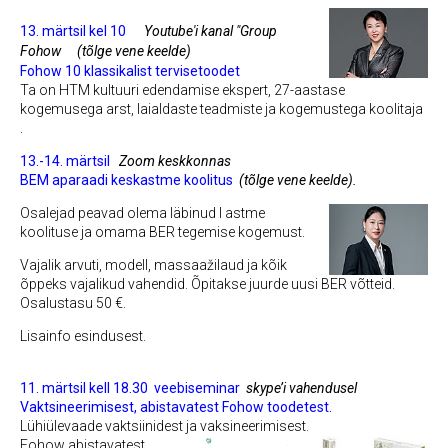
13. märtsil kel 10
Youtube'i kanal "Group
Fohow
(tõlge vene keelde)
Fohow 10 klassikalist tervisetoodet
Ta on HTM kultuuri edendamise ekspert, 27-aastase
kogemusega arst, laialdaste teadmiste ja kogemustega koolitaja
.
13.-14. märtsil
Zoom keskkonnas
BEM aparaadi keskastme koolitus
(tõlge vene keelde).
Osalejad peavad olema läbinud I astme
koolituse ja omama BER tegemise kogemust.
Vajalik arvuti, modell, massaažilaud ja kõik
õppeks vajalikud vahendid. Õpitakse juurde uusi BER võtteid.
Osalustasu 50 €.
Lisainfo esindusest.
11. märtsil kell 18.30
veebiseminar
skype’i vahendusel
Vaktsineerimisest, abistavatest Fohow toodetest.
Lühiülevaade vaktsiinidest ja vaksineerimisest.
Fohow abistavatest