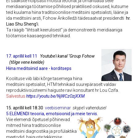
Et saaksite hõlpsasti mõista teooriat ja omandada selle
meridiaaniga töötamise põhilised praktilised oskused, kutsume
teid kuulama hiina traditsioonilise meditsiini spetsialisti, lääne ja
ida meditsiini arsti, Fohow Ärikolledži täidesaatvat presidendti
hr.
Liao Shu Sheng’i.
Ta räägib "lihtsalt keerulisest" ja demonstreerib meridiaaniga
töötamise kaasaegseid tehnikaid.
17. aprillil kell 11
Youtube'i kanal "Group Fohow
(tõlge vene keelde)
Hiina meditsiinid aare - korditseps
Koolituse viib läbi kõrge tasemega hiina
meditsiini spetsialist, HTM tehnikaid suurepäraselt valdav
reproduktiivsüsteemi haiguste ravi konsultant hr Lou Czifa.
Salvestus
https://youtu.be/NjWCzOzjX
XM
15. aprillil kell 18.30
veebiseminar
skype’i vahendusel
5 ELEMENDI teooria, emotsioonid ja meie tervis.
Viie elemendi õpetusel põhinevad
mitmed hiina traditsioonilise
meditsiini diagnostika ja profülaktika
meetodid, haiguste tekkimise