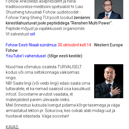
Fohow Ärikolledži asepresident ja hiina
traditsioonilise meditsiini spetsialist hr Liao
Shusheng tutvustab Fohow uudistoodet -
Fohow Yang-Sheng TUI poolt loodud
ženšenni
kiirestilahustuvat jooki peptiididega "Renshen Multi Power".
Peptiide mõjust ja vajalikkusest organismile.
Vt salvestust
siit.
Fohow Eesti filiaali sündmus
30.oktoobril kell 14
Western Europe
Fohow
YouTube'i vahendusel
(tõlge eesti keelde
)
Nüüd hea võimalus osaleda TURVALISELT
kodus või oma seltskonnaga väiksemas
ringis.
NB! Saate lingi (või veebi lingi) edasi saata oma
tuttavatele, et ka nemad saaksid osa kasulikust
infost. Soovitame arvutist vaadata, et
materjalidest parem ülevaade oleks.
Meil õnnestus kutsuda loengut pidama kõrge tasemega ja väga
armastatud lektori pr. Šokurova, kes oskab alati midagi uut ja
huvitavat edastada. Väga soovitan!
KAVAS: