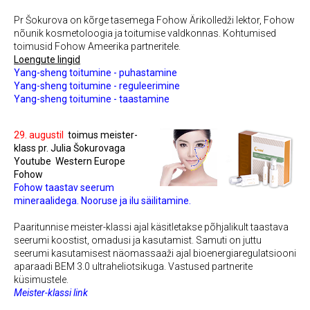
Pr Šokurova on kõrge tasemega Fohow Ärikolledži lektor, Fohow
nõunik kosmetoloogia ja toitumise valdkonnas.
Kohtumised
toimusid Fohow Ameerika partneritele.
Loengute lingid
Yang-sheng toitumine - puhastamine
Yang-sheng toitumine - reguleerimine
Yang-sheng toitumine - taastamine
29. augustil
toimus meister-
klass pr. Julia Šokurovaga
Youtube
W
estern Europe
Fohow
Fohow taastav seerum
mineraalidega. Nooruse ja ilu säilitamine.
Paaritunnise meister-klassi ajal käsitletakse põhjalikult taastava
seerumi koostist, omadusi ja kasutamist.
Samuti on juttu
seerumi kasutamisest näomassaaži ajal bioenergiaregulatsiooni
aparaadi BEM 3.0 ultraheliotsikuga.
Vastused partnerite
küsimustele.
Meister-klassi link