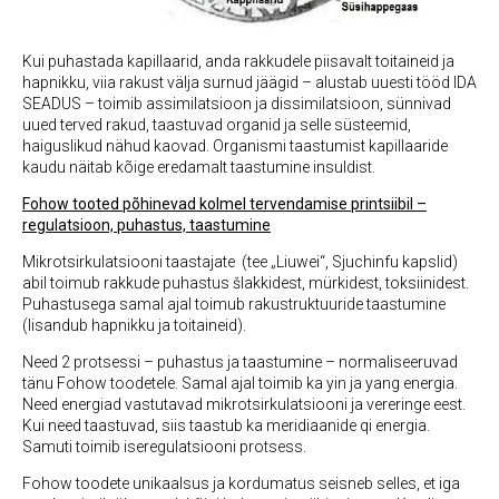
Kui puhastada kapillaarid, anda rakkudele piisavalt toitaineid ja
hapnikku, viia rakust välja surnud jäägid – alustab uuesti tööd IDA
SEADUS – toimib assimilatsioon ja dissimilatsioon, sünnivad
uued terved rakud, taastuvad organid ja selle süsteemid,
haiguslikud nähud kaovad. Organismi taastumist kapillaaride
kaudu näitab kõige eredamalt taastumine insuldist.
Fohow tooted põhinevad kolmel tervendamise printsiibil –
regulatsioon, puhastus, taastumine
Mikrotsirkulatsiooni taastajate (tee „Liuwei“, Sjuchinfu kapslid)
abil toimub rakkude puhastus šlakkidest, mürkidest, toksiinidest.
Puhastusega samal ajal toimub rakustruktuuride taastumine
(lisandub hapnikku ja toitaineid).
Need 2 protsessi – puhastus ja taastumine – normaliseeruvad
tänu Fohow toodetele. Samal ajal toimib ka yin ja yang energia.
Need energiad vastutavad mikrotsirkulatsiooni ja vereringe eest.
Kui need taastuvad, siis taastub ka meridiaanide qi energia.
Samuti toimib iseregulatsiooni protsess.
Fohow toodete unikaalsus ja kordumatus seisneb selles, et iga