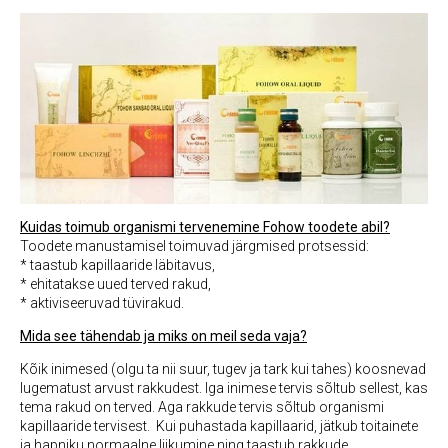
Kuidas toimub organismi tervenemine Fohow toodete abil?
Toodete manustamisel toimuvad järgmised protsessid:
* taastub kapillaaride läbitavus,
* ehitatakse uued terved rakud,
* aktiviseeruvad tüvirakud.
Mida see tähendab ja miks on meil seda vaja?
Kõik inimesed (olgu ta nii suur, tugev ja tark kui tahes) koosnevad
lugematust arvust rakkudest. Iga inimese tervis sõltub sellest, kas
tema rakud on terved. Aga rakkude tervis sõltub organismi
kapillaaride tervisest. Kui puhastada kapillaarid, jätkub toitainete
ja hapniku normaalne liikumine ning taastub rakkude