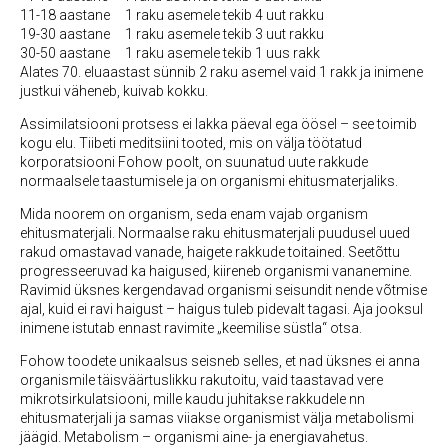
11-18 aastane 1 raku asemele tekib 4 uut rakku
19-30 aastane 1 raku asemele tekib 3 uut rakku
30-50 aastane 1 raku asemele tekib 1 uus rakk
Alates 70. eluaastast sünnib 2 raku asemel vaid 1 rakk ja inimene
justkui väheneb, kuivab kokku.
Assimilatsiooni protsess ei lakka päeval ega öösel – see toimib
kogu elu. Tiibeti meditsiini tooted, mis on välja töötatud
korporatsiooni Fohow poolt, on suunatud uute rakkude
normaalsele taastumisele ja on organismi ehitusmaterjaliks.
Mida noorem on organism, seda enam vajab organism
ehitusmaterjali. Normaalse raku ehitusmaterjali puudusel uued
rakud omastavad vanade, haigete rakkude toitained. Seetõttu
progresseeruvad ka haigused, kiireneb organismi vananemine.
Ravimid üksnes kergendavad organismi seisundit nende võtmise
ajal, kuid ei ravi haigust – haigus tuleb pidevalt tagasi. Aja jooksul
inimene istutab ennast ravimite „keemilise süstla“ otsa.
Fohow toodete unikaalsus seisneb selles, et nad üksnes ei anna
organismile täisväärtuslikku rakutoitu, vaid taastavad vere
mikrotsirkulatsiooni, mille kaudu juhitakse rakkudele nn
ehitusmaterjali ja samas viiakse organismist välja metabolismi
jäägid. Metabolism – organismi aine- ja energiavahetus.