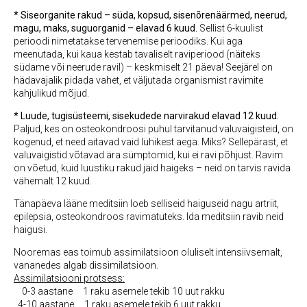
* Siseorganite rakud – süda, kopsud, sisenõrenäärmed, neerud,
magu, maks, suguorganid – elavad 6 kuud.
Sellist 6-kuulist
perioodi nimetatakse tervenemise perioodiks. Kui aga
meenutada, kui kaua kestab tavaliselt raviperiood (näiteks
südame või neerude ravil) – keskmiselt 21 päeva! Seejärel on
hädavajalik pidada vahet, et väljutada organismist ravimite
kahjulikud mõjud.
* Luude, tugisüsteemi, sisekudede narvirakud elavad 12 kuud.
Paljud, kes on osteokondroosi puhul tarvitanud valuvaigisteid, on
kogenud, et need aitavad vaid lühikest aega. Miks? Sellepärast, et
valuvaigistid võtavad ära sümptomid, kui ei ravi põhjust. Ravim
on võetud, kuid luustiku rakud jäid haigeks – neid on tarvis ravida
vähemalt 12 kuud.
Tänapäeva lääne meditsiin loeb selliseid haiguseid nagu artriit,
epilepsia, osteokondroos ravimatuteks. Ida meditsiin ravib neid
haigusi.
Nooremas eas toimub assimilatsioon oluliselt intensiivsemalt,
vananedes algab dissimilatsioon.
Assimilatsiooni protsess:
0-3 aastane 1 raku asemele tekib 10 uut rakku
4-10 aastane 1 raku asemele tekib 6 uut rakku