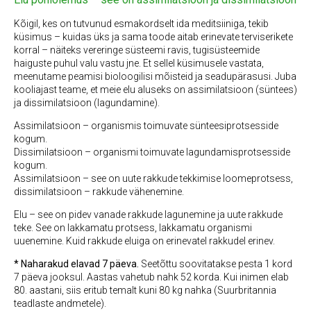
Kõigil, kes on tutvunud esmakordselt ida meditsiiniga, tekib
küsimus – kuidas üks ja sama toode aitab erinevate terviserikete
korral – näiteks vereringe süsteemi ravis, tugisüsteemide
haiguste puhul valu vastu jne. Et sellel küsimusele vastata,
meenutame peamisi bioloogilisi mõisteid ja seadupärasusi. Juba
kooliajast teame, et meie elu aluseks on assimilatsioon (süntees)
ja dissimilatsioon (lagundamine).
Assimilatsioon – organismis toimuvate sünteesiprotsesside
kogum.
Dissimilatsioon – organismi toimuvate lagundamisprotsesside
kogum.
Assimilatsioon – see on uute rakkude tekkimise loomeprotsess,
dissimilatsioon – rakkude vähenemine.
Elu – see on pidev vanade rakkude lagunemine ja uute rakkude
teke. See on lakkamatu protsess, lakkamatu organismi
uuenemine. Kuid rakkude eluiga on erinevatel rakkudel erinev.
* Naharakud elavad 7 päeva.
Seetõttu soovitatakse pesta 1 kord
7 päeva jooksul. Aastas vahetub nahk 52 korda. Kui inimen elab
80. aastani, siis eritub temalt kuni 80 kg nahka (Suurbritannia
teadlaste andmetele).