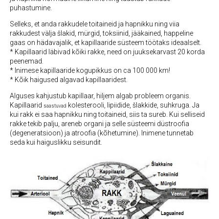
puhastumine.
Selleks, et anda rakkudele toitaineid ja hapnikku ning viia
rakkudest välja šlakid, mürgid, toksiinid, jääkained, happeline
gaas on hädavajalik, et kapillaaride süsteem töötaks ideaalselt.
* Kapillaarid läbivad kõiki rakke, need on juuksekarvast 20 korda
peenemad.
* Inimese kapillaaride kogupikkus on ca 100 000 km!
* Kõik haigused algavad kapillaaridest.
Alguses kahjustub kapillaar, hiljem algab probleem organis.
Kapillaarid
kolesterooli, lipiidide, šlakkide, suhkruga. Ja
saastuvad
kui rakk ei saa hapnikku ning toitaineid, siis ta sureb. Kui selliseid
rakke tekib palju, areneb organi ja selle süsteemi düstroofia
(degeneratsioon) ja atroofia (kõhetumine). Inimene tunnetab
seda kui haiguslikku seisundit.