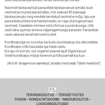
sees elutsevad parasiidid, nende vastsed ja munad.
Ravimid hävitavad küll parasiitide täiskasvanud isendid, kuid
vastsed ja munad jäävad alles, mis saavad 90 päevaga
täiskasvanuks ning nendele tarvitatud ravimid ei mõju. Iga uue
parasiitide põlvkonna hävitamiseks on vaja üha tugevamaid
ravimeid. Vaadates inimese verd võimsa suurendusega, võib
seal näha ujumas erineva väljanägemisega parasiite. Parasiitide
vastu aitavad ainult taimsed tooted.
Korditsepsiga on soovitav ka kurku kuristada ja siis alla neelata.
Korditsepsi võib kasutada iga häda vastu.
Kui aju on korras, siis organid saavad ajult õiged käsud.
Vedel korditseps mõjub kiiremini ja tõhusamalt kui kuiv.
(Arst M. Ibragimova raamatust „Kuidas meid aitab Tiibeti meditsiin“)
TERVISEKOOLITUS
•
TERVISETOOTED
FOHOW
•
KONSULTATSIOONID
•
NAERUKOOLITUS
•
LOOVUSKOOLITUSE
D