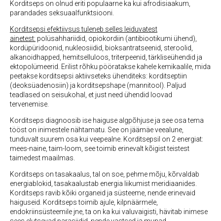
Korditseps on olnud eriti populaarne ka kui afrodisiaakum,
parandades seksuaalfunktsiooni.
Korditsepsi efektiivsus tuleneb selles leiduvatest
ainetest:
polüsahhariidid, opiokordiin (antibiootikumi ühend),
kordüpüridoonid, nukleosiidid, bioksantratseenid, steroolid,
alkanoidhapped, hemitselluloos, triterpeenid, tärkliseühendid ja
ektopolümeerid. Erilist rõhku pööratakse kahele kemikaalile, mida
peetakse korditsepsi aktiivseteks ühenditeks: korditseptiin
(deoksüadenosiin) ja korditsepshape (mannitool). Paljud
teadlased on seisukohal, et just need ühendid loovad
tervenemise.
Korditseps diagnoosib ise haiguse algpõhjuse ja see osa tema
tööst on inimestele nähtamatu. See on jäämäe veealune,
tunduvalt suurem osa kui veepealne. Korditsepsil on 2 energiat:
mees-naine, taim-loom, see toimib erinevalt kõigist teistest
taimedest maailmas.
Korditseps on tasakaalus, tal on soe, pehme mõju, kõrvaldab
energiablokid, tasakaalustab energia liikumist meridiaanides.
Korditseps ravib kõiki organeid ja süsteeme, nende erinevaid
haiguseid. Korditseps toimib ajule, kilpnäärmele,
endokriinsüsteemile jne, ta on ka kui valuvaigisti, hävitab inimese