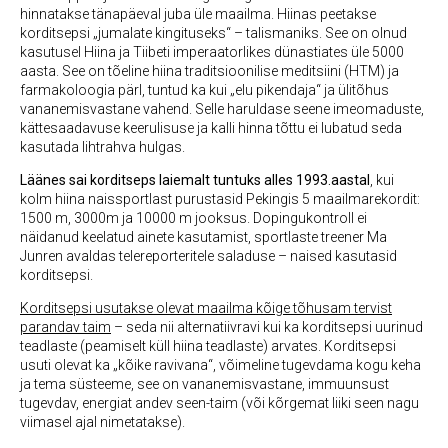
hinnatakse tänapäeval juba üle maailma. Hiinas peetakse
korditsepsi „jumalate kingituseks“ – talismaniks. See on olnud
kasutusel Hiina ja Tiibeti imperaatorlikes dünastiates üle 5000
aasta. See on tõeline hiina traditsioonilise meditsiini (HTM) ja
farmakoloogia pärl, tuntud ka kui „elu pikendaja“ ja ülitõhus
vananemisvastane vahend. Selle haruldase seene imeomaduste,
kättesaadavuse keerulisuse ja kalli hinna tõttu ei lubatud seda
kasutada lihtrahva hulgas.
Läänes sai korditseps laiemalt tuntuks alles 1993.aastal
, kui
kolm hiina naissportlast purustasid Pekingis 5 maailmarekordit:
1500 m, 3000m ja 10000 m jooksus. Dopingukontroll ei
näidanud keelatud ainete kasutamist, sportlaste treener Ma
Junren avaldas telereporteritele saladuse – naised kasutasid
korditsepsi.
Korditsepsi usutakse olevat maailma kõige tõhusam tervist
parandav taim
– seda nii alternatiivravi kui ka korditsepsi uurinud
teadlaste (peamiselt küll hiina teadlaste) arvates. Korditsepsi
usuti olevat ka „kõike ravivana“, võimeline tugevdama kogu keha
ja tema süsteeme, see on vananemisvastane, immuunsust
tugevdav, energiat andev seen-taim (või kõrgemat liiki seen nagu
viimasel ajal nimetatakse).