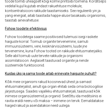
toode toimib üheagselt kõigi kolme printsiibi toimena. Korditseps
vedelal kujul kujutab endast rakuehituse molekule,
kontsentratsiooni rakkude taastamiseks. See reguleerib yin ja
yang energiat, aitab taastada happe-aluse tasakaalu organismis,
taastab ainevahetuse.
Fohow toodete efektiivsus
Fohow toodetega saame positiivseid tulemusi isegi raskete
haiguste korral. Toimub organite tervenemine, samuti
immuunsüsteemi, vere, kesknärvisüsteemi, luude jne
tervenemine, kuna Fohow tooted on rakkude ehitusmaterjaliks.
Selle abil toimub uute tervete rakkude ja organismi
assimilatsioon. Aeglaselt taastuvad organite ja nende
süsteemide funktsioonid.
Kuidas üks ja sama toode aitab erinevate haiguste puhult?
Kõik meie organismi rakud koosnevad ühest ja samast
ehitusmaterjalist, ainult iga organ ehitab seda oma bioloogilise
järjestusega. Saades vajalikku ehitusmaterjali, taastuvad kõik
inimese organsüsteemid ja organid. Seetõttu ida meditsiinis ei
ravita eraldi neeru või maksa – inimene on tervik. Eemaldatakse
haiged rakud ja asendatakse need uutega.