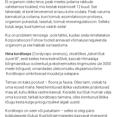
Et organism oleks terve, peab meeles pidama rakkude
vahetamise tsükleid, mis kestab keskmiselt 12 kuud. See
tähendab, et kiiret tervenemist ei tasu kohe oodata. Peab varuma
kannatust ja ootama, kuni toimub assimilatsiooni protsess,
organism puhastub, taastub, toimub eneseregulatsioon. Selleks
kulub aega, kuid tulemus väärib seda!
Kui on probleem tervisega - pole tähtis, kuidas seda nimetatakse.
Korporatsiooni Fohow tooted annavad võimaluse reguleerida
organismi ja see hakkab ise taastuma.
Hiina korditseps
(Cordyceps sinensis), otsetõlkes „talvel tõuk
suvel lill“, eesti keeles hiina kedristõlvik, kasvab Himaalaja
kõrgmäestikus isoleeritud ja ekstreemsetes tingimustes üle 3000
meetri kõrgusel, omandades üleloomuliku ellujäämisvõime.
Korditsepsi ümbritsevad müüdid ja salapära.
Temas on kaks poolust – floora ja fauna. Olles taim, viskab ta
oma eosed maha. Need kinnituvad liblika vastsetele ja talvituvad
maa all, kuhu liblika vastne kaevub. Kevadel, kui tõuk murrab välja
oma koorest, tärkab korditseps taimena, olles kinnitunud liblika
tõugu kesta külge ja kogu tsükkel algab uuesti.
Korditseps on seen või putuktaim – selles ei olegi päris
kokkuleppele jõutud. Kuid kõrgel mägedes kasvavat imeravimit