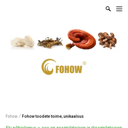
/
Fohow
Fohow toodete toime, unikaalsus
Elu põhiolemus – see on assimilatsioon ja dissimilatsioon